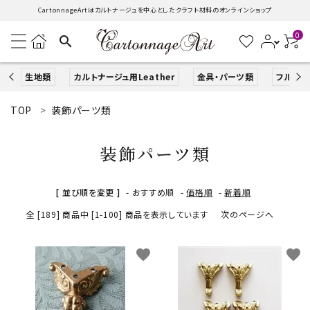
CartonnageArtはカルトナージュを中心としたクラフト材料のオンラインショップ
0
search
生地類
カルトナージュ用Leather
金具・パーツ類
フルキッ
TOP
装飾パーツ類
search
装飾パーツ類
ACCOUNT MENU
ようこそ ゲスト 様
[ 並び順を変更 ]
-
おすすめ順
-
価格順
-
新着順
全 [189] 商品中 [1-100] 商品を表示しています
次のページへ
ログイン
新規会員登録
生地類
favorite
favorite
カルトナージュLeather用