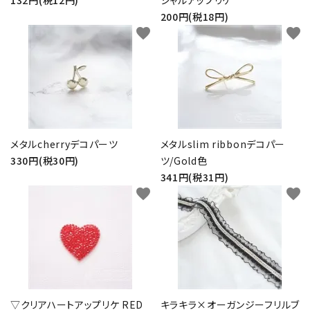
132円(税12円)
シャルアップリケ
200円(税18円)
favorite
favorite
メタルcherryデコパーツ
メタルslim ribbonデコパー
330円(税30円)
ツ/Gold色
341円(税31円)
favorite
favorite
▽クリアハートアップリケ RED
キラキラ×オーガンジーフリルブ