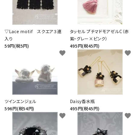
▽Lace motif スクエア３連
タッセル プチマドモアゼルC（赤
入り
紫・グレー×ピンク）
59円(税5円)
495円(税45円)
favorite
favorite
ツインエンジェル
Daisy香水瓶
596円(税54円)
495円(税45円)
favorite
favorite