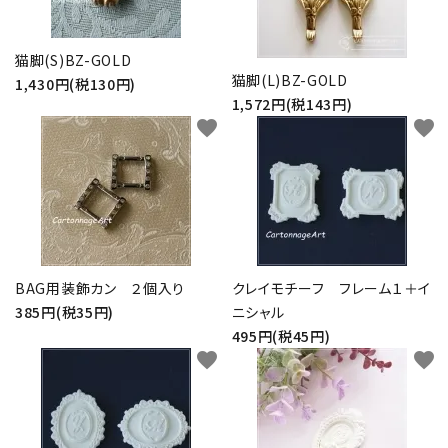
金具・パーツ類
猫脚(S)BZ-GOLD
フルキット
猫脚(L)BZ-GOLD
1,430円(税130円)
1,572円(税143円)
Jolipapier
favorite
favorite
デコレーション材料
道具類
基本材料
BAG用装飾カン ２個入り
クレイモチーフ フレーム１＋イ
385円(税35円)
ニシャル
コンテンツ
495円(税45円)
favorite
favorite
グループ
ガイドライン