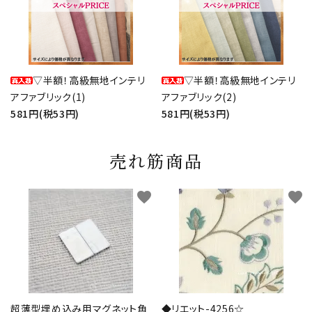
▽半額！高級無地インテリ
▽半額！高級無地インテリ
アファブリック(1)
アファブリック(2)
581円(税53円)
581円(税53円)
売れ筋商品
favorite
favorite
超薄型埋め込み用マグネット角
◆リエット-4256☆