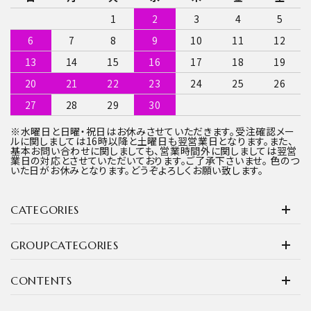
1
2
3
4
5
6
7
8
9
10
11
12
13
14
15
16
17
18
19
20
21
22
23
24
25
26
27
28
29
30
※水曜日と日曜・祝日はお休みさせていただきます。受注確認メー
ルに関しましては16時以降と土曜日も翌営業日となります。また、
基本お問い合わせに関しましても、営業時間外に関しましては翌営
業日の対応とさせていただいております。ご了承下さいませ。 色のつ
いた日がお休みとなります。どうぞよろしくお願い致します。
CATEGORIES
GROUPCATEGORIES
CONTENTS