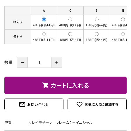
お問い合わせ
A
C
E
N
縦向き
488円(税44円)
488円(税44円)
488円(税44円)
488円(税44
横向き
488円(税44円)
488円(税44円)
488円(税44円)
488円(税44
－
＋
数量
カートに入れる
shopping_cart
mail_outline
favorite_outline
お問い合わせ
型番:
クレイモチーフ フレーム２＋イニシャル