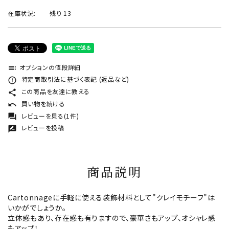
在庫状況:
残り 13
オプションの値段詳細
toc
特定商取引法に基づく表記 (返品など)
error_outline
この商品を友達に教える
share
買い物を続ける
undo
レビューを見る(1件)
forum
レビューを投稿
rate_review
商品説明
Cartonnageに手軽に使える装飾材料として"クレイモチーフ"は
いかがでしょうか。
立体感もあり、存在感も有りますので、豪華さもアップ、オシャレ感
もアップ！