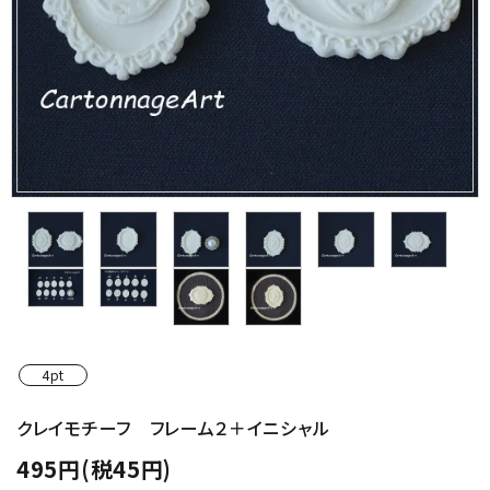
金具・パーツ類
フルキット
Jolipapier
デコレーション材料
道具類
基本材料
コンテンツ
4pt
グループ
クレイモチーフ フレーム２＋イニシャル
495円(税45円)
ガイドライン