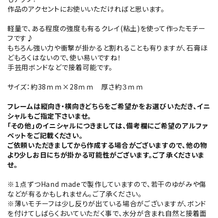
作品のアクセントにお使いいただければと思います。
軽量で、ある程度の強度も有るクレイ(粘土)を使って作ったモチー
フです♪
もちろん強い力や衝撃が掛かると割れることも有りますが、石膏ほ
どもろくはないので、使い易いですね！
手芸用ボンドなどで接着可能です。
サイズ：約38ｍｍ×28ｍｍ 厚さ約３ｍｍ
フレームは縦向き・横向きどちらをご希望かをお選びいただき、イニ
シャルもご指定下さいませ。
「その他」のイニシャルにつきましては、備考欄にご希望のアルファ
ベットをご記載ください。
ご依頼いただきましてから作成する場合がございますので、他の物
より少しお日にちが掛かる可能性がございます。ご了承くださいま
せ。
※１点ずつHand madeで製作していますので、若干のゆがみや傷
などが有るかもしれません。ご了承ください。
※薄いモチーフは少し反りが出ている場合がございますが、ボンド
を付けてしばらくおいていただく事で、水分が含まれ自然と接着面