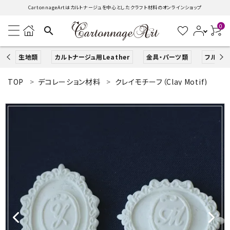
CartonnageArtはカルトナージュを中心としたクラフト材料のオンラインショップ
0
search
生地類
カルトナージュ用Leather
金具・パーツ類
フルキッ
TOP
デコレーション材料
クレイモチーフ（Clay Motif)
search
ACCOUNT MENU
ようこそ ゲスト 様
ログイン
新規会員登録
生地類
カルトナージュLeather用