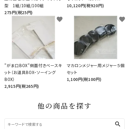
型 1組/10組/100組
10,120円(税920円)
275円(税25円)
favorite
favorite
”がま口BOX”側面付きベースキ
マカロンメジャー用メジャー５個
ット（お道具BOX・ソーイング
セット
BOX）
1,100円(税100円)
2,915円(税265円)
他の商品を探す
search