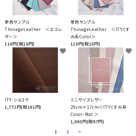
単色サンプル
単色サンプル
ThinageLeather ＜エコレ
ThinageLeather ＜ITYくす
ザー＞
み系Color＞
110円(税10円)
110円(税10円)
favorite
favorite
ITY-ショコラ
ミニサイズレザー
1,771円(税161円)
20cm×17cm＜ITYくすみ系
Color・Mat ＞
1,063円(税97円)
1
2
>