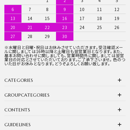
1
2
3
4
5
6
7
8
9
10
11
12
13
14
15
16
17
18
19
20
21
22
23
24
25
26
27
28
29
30
※水曜日と日曜・祝日はお休みさせていただきます。受注確認メー
ルに関しましては16時以降と土曜日も翌営業日となります。また、
基本お問い合わせに関しましても、営業時間外に関しましては翌営
業日の対応とさせていただいております。ご了承下さいませ。 色のつ
いた日がお休みとなります。どうぞよろしくお願い致します。
CATEGORIES
GROUPCATEGORIES
CONTENTS
GUIDELINES