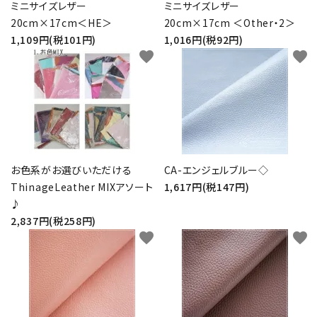
ミニサイズレザー
ミニサイズレザー
20cm×17cm＜HE＞
20cm×17cm ＜Other・2＞
1,109円(税101円)
1,016円(税92円)
favorite
favorite
お色系がお選びいただける
CA-エンジェルブルー◇
ThinageLeather MIXアソート
1,617円(税147円)
♪
2,837円(税258円)
favorite
favorite