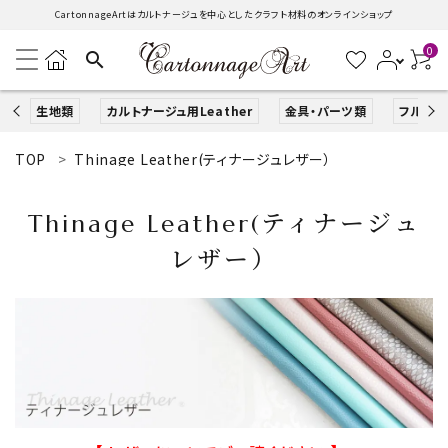
CartonnageArtはカルトナージュを中心としたクラフト材料のオンラインショップ
0
search
生地類
カルトナージュ用Leather
金具・パーツ類
フルキッ
TOP
Thinage Leather(ティナージュレザー）
search
Thinage Leather(ティナージュ
ACCOUNT MENU
レザー）
ようこそ ゲスト 様
ログイン
新規会員登録
生地類
カルトナージュLeather用