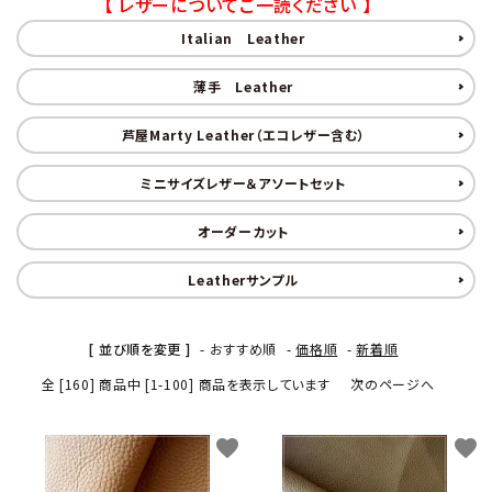
【 レザーについてご一読ください 】
金具・パーツ類
Italian Leather
フルキット
薄手 Leather
Jolipapier
芦屋Marty Leather（エコレザー含む）
ミニサイズレザー＆アソートセット
デコレーション材料
オーダーカット
道具類
Leatherサンプル
基本材料
[ 並び順を変更 ]
-
おすすめ順
-
価格順
-
新着順
コンテンツ
全 [160] 商品中 [1-100] 商品を表示しています
次のページへ
グループ
favorite
favorite
ガイドライン