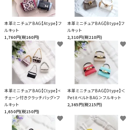
金具・パーツ類
フルキット
本革ミニチュアBAG【Atype】フ
本革ミニチュアBAG【Btype】フ
ルキット
ルキット
Jolipapier
1,760円(税160円)
2,310円(税210円)
favorite
favorite
デコレーション材料
道具類
基本材料
本革ミニチュアBAG【Ctype】<
本革ミニチュアBAG【Dtype】＜
コンテンツ
チェーン付きクラッチバッグ>フ
PetitベルトBAG＞フルキット
ルキット
2,365円(税215円)
グループ
1,650円(税150円)
favorite
favorite
ガイドライン