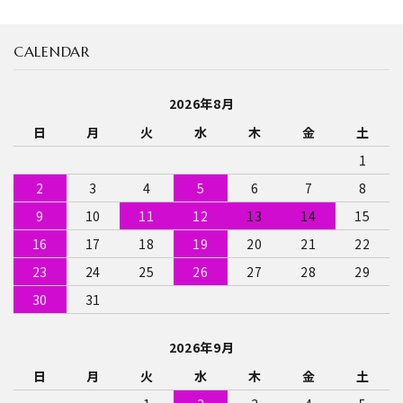
CALENDAR
キーワード
2026年8月
日
月
火
水
木
金
土
カテゴリー
1
2
3
4
5
6
7
8
9
10
11
12
13
14
15
検索する
16
17
18
19
20
21
22
23
24
25
26
27
28
29
30
31
2026年9月
日
月
火
水
木
金
土