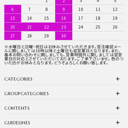
1
2
3
4
5
6
7
8
9
10
11
12
13
14
15
16
17
18
19
20
21
22
23
24
25
26
27
28
29
30
※水曜日と日曜・祝日はお休みさせていただきます。受注確認メー
ルに関しましては16時以降と土曜日も翌営業日となります。また、
基本お問い合わせに関しましても、営業時間外に関しましては翌営
業日の対応とさせていただいております。ご了承下さいませ。 色のつ
いた日がお休みとなります。どうぞよろしくお願い致します。
CATEGORIES
GROUPCATEGORIES
CONTENTS
GUIDELINES