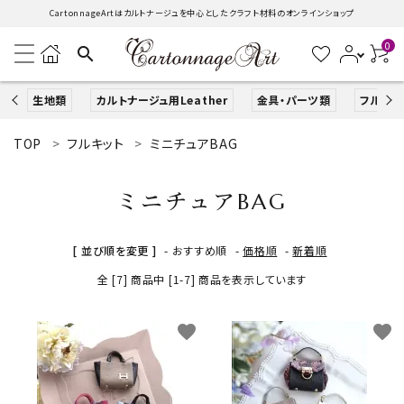
CartonnageArtはカルトナージュを中心としたクラフト材料のオンラインショップ
0
search
生地類
カルトナージュ用Leather
金具・パーツ類
フルキッ
TOP
フルキット
ミニチュアBAG
search
ミニチュアBAG
ACCOUNT MENU
ようこそ ゲスト 様
[ 並び順を変更 ]
-
おすすめ順
-
価格順
-
新着順
全 [7] 商品中 [1-7] 商品を表示しています
ログイン
新規会員登録
生地類
favorite
favorite
カルトナージュLeather用