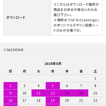
※こちらはダウンロード販売の
商品をお求めの場合にのみお
選び下さい。
ダウンロード
※現時点では「ArtLeaterge」
のオリジナルデザイン図案シー
トのみが対象です。
CALENDAR
2026年8月
日
月
火
水
木
金
土
1
2
3
4
5
6
7
8
9
10
11
12
13
14
15
16
17
18
19
20
21
22