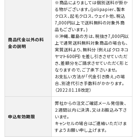
※商品によりましては個別送料が掛か
金具・パーツ類
る物がございます。(jolipapier、製本
クロス、起毛クロス、ウェイト他、税込
フルキット
7,000円以上で送料無料の対象外商
品もございます。)
※沖縄、離島の方は、税抜き7,000円以
Jolipapier
商品代金以外の料
上で通常送料無料対象商品の場合も、
金の説明
実質送料より、無料分（例えばクロネコ
デコレーション材料
ヤマト600円）を差し引きさせていただ
き、差額分をご請求させていただく形と
道具類
なりますので、ご了承下さいませ。
お支払い方法が「代金引き換え」の場
合、別途代引き手数料がかかります。
基本材料
（2022.01.18改定）
コンテンツ
弊社からの注文ご確認メール発信後、
２週間以内に決済、又はお振込み下さ
グループ
申込有効期限
いませ。
キャンセルの場合はご連絡いただけま
すようお願い申し上げます。
ガイドライン