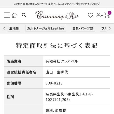
CartonnageArtはカルトナージュを中心としたクラフト材料のオンラインショップ
0
search
生地類
カルトナージュ用Leather
金具・パーツ類
フルキッ
search
特定商取引法に基づく表記
ACCOUNT MENU
販売業者
有限会社クレアベル
ようこそ ゲスト 様
運営統括責任者名
山口 生季代
ログイン
新規会員登録
郵便番号
630-0213
生地類
奈良県生駒市東生駒1-61-8-
住所
102（101,203）
カルトナージュLeather用
送料、消費税