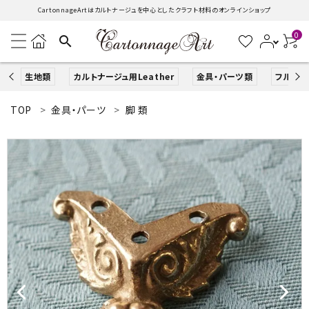
CartonnageArtはカルトナージュを中心としたクラフト材料のオンラインショップ
0
search
生地類
カルトナージュ用Leather
金具・パーツ類
フルキッ
TOP
金具・パーツ
脚 類
search
ACCOUNT MENU
ようこそ ゲスト 様
ログイン
新規会員登録
生地類
カルトナージュLeather用