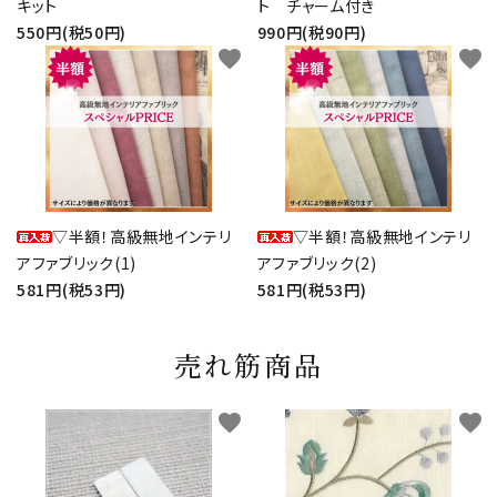
キット
ト チャーム付き
550円(税50円)
990円(税90円)
favorite
favorite
▽半額！高級無地インテリ
▽半額！高級無地インテリ
アファブリック(1)
アファブリック(2)
581円(税53円)
581円(税53円)
売れ筋商品
favorite
favorite