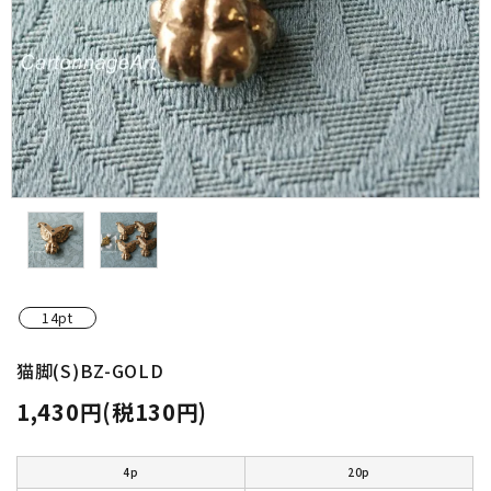
金具・パーツ類
フルキット
Jolipapier
デコレーション材料
道具類
基本材料
14pt
コンテンツ
猫脚(S)BZ-GOLD
1,430円(税130円)
グループ
ガイドライン
4p
20p