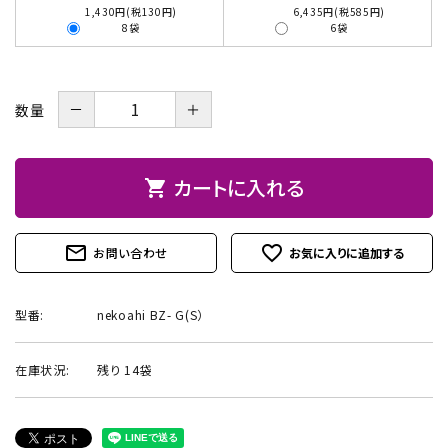
1,430円(税130円)
6,435円(税585円)
8袋
6袋
お問い合わせ
－
＋
数量
カートに入れる
shopping_cart
mail_outline
favorite_outline
お問い合わせ
型番:
nekoahi BZ- G(S）
在庫状況:
残り 14袋