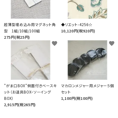
超薄型埋め込み用マグネット角
◆リエット-4256☆
型 1組/10組/100組
10,120円(税920円)
275円(税25円)
favorite
favorite
”がま口BOX”側面付きベースキ
マカロンメジャー用メジャー５個
ット（お道具BOX・ソーイング
セット
BOX）
1,100円(税100円)
2,915円(税265円)