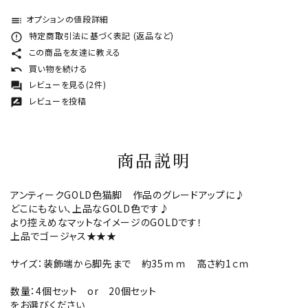
オプションの値段詳細
toc
特定商取引法に基づく表記 (返品など)
error_outline
この商品を友達に教える
share
買い物を続ける
undo
レビューを見る(2件)
forum
レビューを投稿
rate_review
商品説明
アンティークGOLD色猫脚 作品のグレードアップに♪
どこにもない、上品なGOLD色です♪
より控えめなマットなイメージのGOLDです！
上品でゴージャス★★★
サイズ：装飾端から脚先まで 約35ｍｍ 高さ約1ｃｍ
数量：4個セット or 20個セット
をお選びください