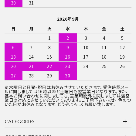
30
31
2026年9月
日
月
火
水
木
金
土
1
2
3
4
5
6
7
8
9
10
11
12
13
14
15
16
17
18
19
20
21
22
23
24
25
26
27
28
29
30
※水曜日と日曜・祝日はお休みさせていただきます。受注確認メー
ルに関しましては16時以降と土曜日も翌営業日となります。また、
基本お問い合わせに関しましても、営業時間外に関しましては翌営
業日の対応とさせていただいております。ご了承下さいませ。 色のつ
いた日がお休みとなります。どうぞよろしくお願い致します。
CATEGORIES