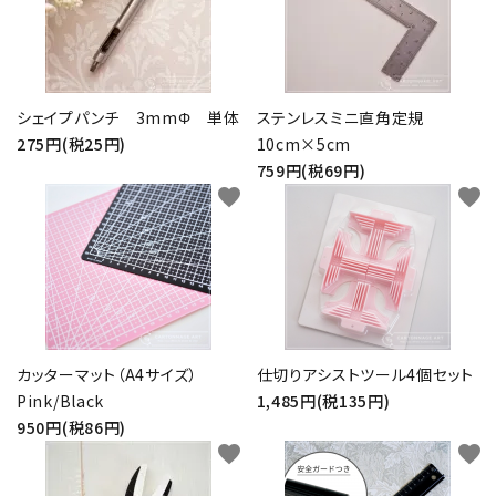
シェイプパンチ 3mmΦ 単体
ステンレスミニ直角定規
275円(税25円)
10cm×5cm
759円(税69円)
favorite
favorite
カッターマット（A4サイズ）
仕切りアシストツール4個セット
Pink/Black
1,485円(税135円)
950円(税86円)
favorite
favorite