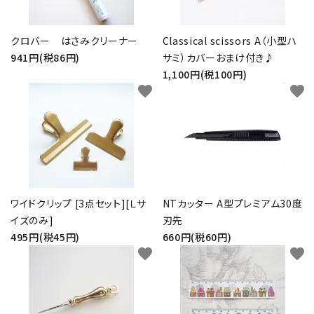
クロバー はさみクリーナー
Classical scissors A（小型ハ
941円(税86円)
サミ）カバーおまけ付き♪
1,100円(税100円)
favorite
favorite
ワイドクリップ [3点セット][Ｌサ
NTカッター A型プレミアム30度
イズのみ]
刃先
495円(税45円)
660円(税60円)
favorite
favorite