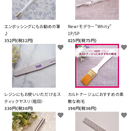
エンボッシングにもお勧めの筆
New！モデラー”Whity”
♪
1P/5P
352円(税32円)
825円(税75円)
favorite
favorite
レジンにもお使いいただけるス
カルトナージュにおすすめの素
ティックヤスリ（粗目）
敵な刷毛
330円(税30円)
396円(税36円)
favorite
favorite