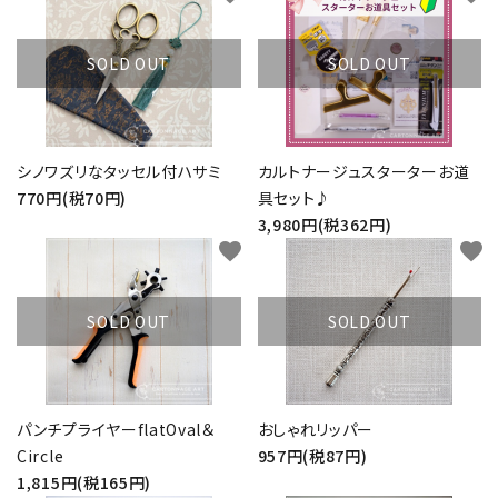
SOLD OUT
SOLD OUT
シノワズリなタッセル付ハサミ
カルトナージュスターターお道
770円(税70円)
具セット♪
3,980円(税362円)
favorite
favorite
SOLD OUT
SOLD OUT
パンチプライヤーflatOval＆
おしゃれリッパー
Circle
957円(税87円)
1,815円(税165円)