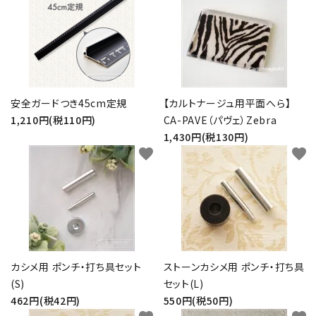
安全ガードつき45cm定規
【カルトナージュ用平面へら】
1,210円(税110円)
CA-PAVE（パヴェ）Zebra
1,430円(税130円)
favorite
favorite
カシメ用 ポンチ・打ち具セット
ストーンカシメ用 ポンチ・打ち具
(S)
セット(L)
462円(税42円)
550円(税50円)