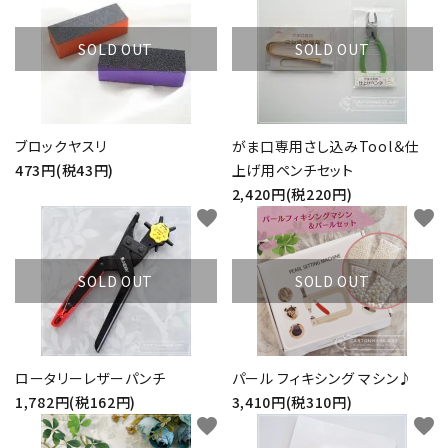
SOLD OUT
SOLD OUT
ブロックヤスリ
がま口専用さし込みTool＆仕
473円(税43円)
上げ用ペンチセット
2,420円(税220円)
favorite
favorite
SOLD OUT
SOLD OUT
ロータリーレザーパンチ
パール フィキシング マシン♪
1,782円(税162円)
3,410円(税310円)
favorite
favorite