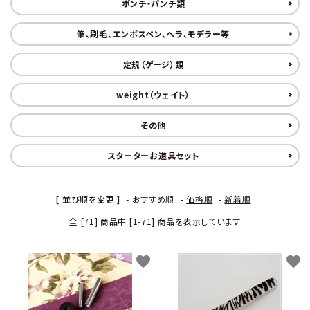
ポンチ・パンチ類
金具・パーツ類
筆、刷毛、エンボスペン、ヘラ、モデラー等
フルキット
定規（ゲージ）類
Jolipapier
weight（ウェイト）
デコレーション材料
その他
道具類
スターターお道具セット
基本材料
[ 並び順を変更 ]
-
おすすめ順
-
価格順
-
新着順
全 [71] 商品中 [1-71] 商品を表示しています
コンテンツ
favorite
favorite
グループ
ガイドライン