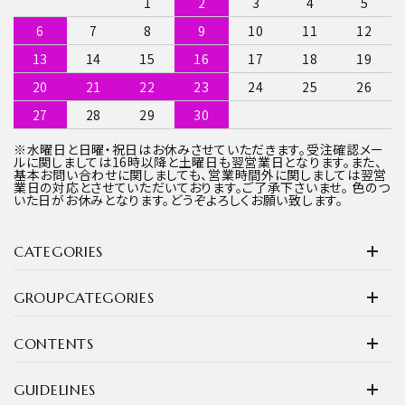
1
2
3
4
5
6
7
8
9
10
11
12
13
14
15
16
17
18
19
20
21
22
23
24
25
26
27
28
29
30
※水曜日と日曜・祝日はお休みさせていただきます。受注確認メー
ルに関しましては16時以降と土曜日も翌営業日となります。また、
基本お問い合わせに関しましても、営業時間外に関しましては翌営
業日の対応とさせていただいております。ご了承下さいませ。 色のつ
いた日がお休みとなります。どうぞよろしくお願い致します。
CATEGORIES
GROUPCATEGORIES
CONTENTS
GUIDELINES