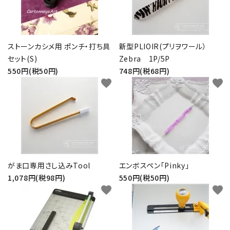
お問い合わせ
ストーンカシメ用 ポンチ・打ち具
新型PLIOIR(プリヲワール）
セット(S)
Zebra 1P/5P
550円(税50円)
748円(税68円)
favorite
favorite
がま口専用さし込みTool
エンボスペン「Pinky」
1,078円(税98円)
550円(税50円)
favorite
favorite