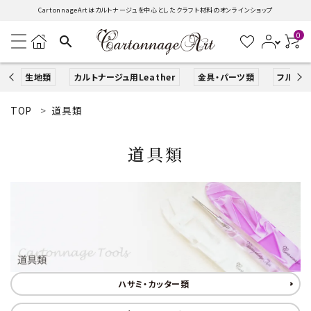
CartonnageArtはカルトナージュを中心としたクラフト材料のオンラインショップ
0
search
生地類
カルトナージュ用Leather
金具・パーツ類
フルキッ
TOP
道具類
search
道具類
ACCOUNT MENU
ようこそ ゲスト 様
ログイン
新規会員登録
生地類
ハサミ・カッター類
カルトナージュLeather用