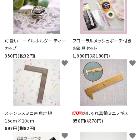
可愛いニードルホルダー ティー
フローラルメッシュポーチ付き
カップ
お道具セット
350円(税32円)
1,980円(税180円)
favorite
favorite
ステンレスミニ直角定規
おしゃれ真鍮ミニノギス
15cm×10cm
858円(税78円)
897円(税82円)
favorite
favorite