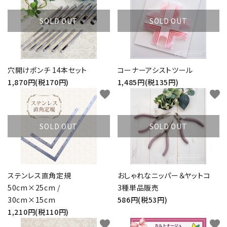
SOLD OUT
SOLD OUT
穴開けポンチ 14本セット
コーナーアシストツール
1,870円(税170円)
1,485円(税135円)
favorite
favorite
SOLD OUT
SOLD OUT
ステンレス直角定規
おしゃれなニッパー＆ヤットコ
50cm×25cm /
3種単品販売
30cm×15cm
586円(税53円)
1,210円(税110円)
favorite
favorite