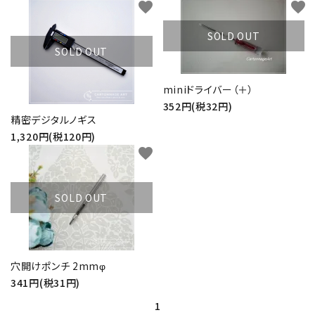
favorite
favorite
SOLD OUT
SOLD OUT
miniドライバー（＋）
352円(税32円)
精密デジタルノギス
1,320円(税120円)
favorite
SOLD OUT
穴開けポンチ 2mmφ
341円(税31円)
1