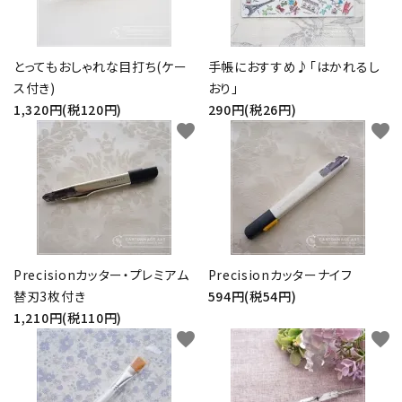
とってもおしゃれな目打ち(ケー
手帳におすすめ♪「はかれるし
ス付き)
おり」
1,320円(税120円)
290円(税26円)
favorite
favorite
Precisionカッター・プレミアム
Precisionカッターナイフ
替刃3枚付き
594円(税54円)
1,210円(税110円)
favorite
favorite