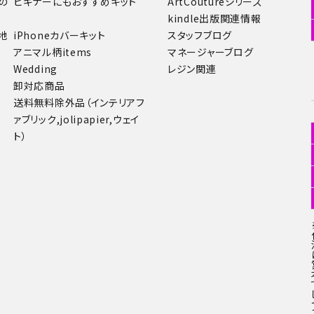
の
ビギナーにもおすすめキット
ArtCoutureシリーズ
kindle出版関連情報
地
iPhoneカバーキット
スタッフブログ
アニマル柄items
マネージャーブログ
Wedding
レジン関連
卸対応商品
送料無料除外品（インテリアフ
ァブリック,jolipapier,ウェイ
ト）