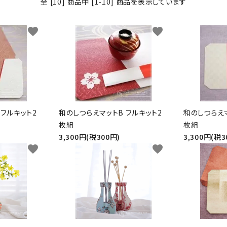
全 [10] 商品中 [1-10] 商品を表示しています
BOX・護美箱・キューブ
BOX
favorite
favorite
メガネケース
コンパクトミラー・メジャ
ー・モロッカンミラー
Lily light・ファイルBOX・
ツリー・ペルメル・フレー
バインダー・カレンダー
ム・クロック・オーナメント
 フルキット2
和のしつらえマットB フルキット2
和のしつらえマ
枚組
枚組
3,300円(税300円)
3,300円(税3
favorite
favorite