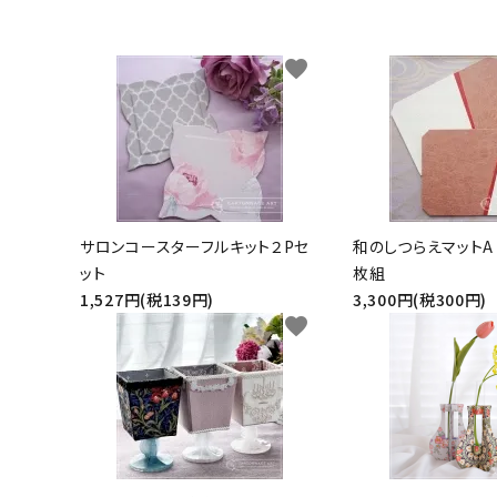
生地類
favorite
カルトナージュLeather用
金具・パーツ類
フルキット
サロンコースターフルキット２Pセ
和のしつらえマットA
Jolipapier
ット
枚組
1,527円(税139円)
3,300円(税300円)
デコレーション材料
favorite
道具類
基本材料
コンテンツ