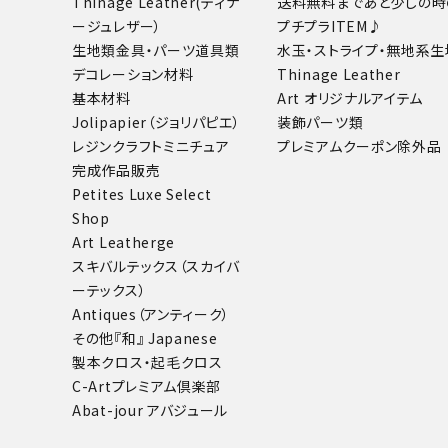
Thinage Leather(ティナ
送料無料まであと少しの時
ージュレザー）
プチプラITEM♪
生地類
金具・パーツ
道具類
水玉・ストライプ・無地系生
デコレーション材料
Thinage Leather
基本材料
Art オリジナルアイテム
Jolipapier（ジョリパピエ）
装飾パーツ類
レジンクラフト
ミニチュア
プレミアムクーポン除外品
完成作品販売
Petites Luxe Select
Shop
Art Leatherge
スキバルテックス（スカイバ
ーテックス）
Antiques（アンティーク）
その他
『和』 Japanese
製本クロス・起毛クロス
C-Artプレミアム倶楽部
Abat-jour アバジュール