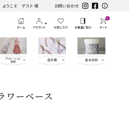
ようこそ ゲスト 様
お問い合わせ
0
ホーム
アカウント
お気に入り
お教室ご紹介
カート
eather（エコレザー含
ツ
まみ類
エンボス
ホワイト・アイ
扇子・袱紗・ルージュケー
LIBERTY FABRICS
ベースキット
刺繍モチ
ハサ
ブラック・グレ
ミニサイズレザー＆アソートセット
持ち手
ポン
アイロン
チェスト・ドレッサー
ハーフキット（レシピ
カ
筆、
ピンク・パープ
カ
ボタン類
水
定
ス
パーツ
ボリー系
ス・ピアス
ーフ・刺
ミ・
ー系
チ・
転写シー
付カルトンセット）
ル
刷
ル系
ル
貼
規
ラ
ラワーベース
類
松尾捺染
カラビナ・カン類
繍アップ
カッ
パン
ル
ト
毛、
ト
り
（ゲ
イ
ベージュ・ブラ
ディフューザー・マット・コ
ブルー・グリー
カードケース・名刺入れ
トリム
リケ
ター
チ類
ン・
エン
ナ
テ
ー
サ
インテリアファブリックス
ウン系
ースター・フラワーベース
ン系
類
ケ
ボス
ー
ー
ジ）
ー
リボン・ト
Leather
チャーム
タッセル
ン
ペ
ジ
プ・
類
合
ティッシュBOX・ロールペ
バニティバッグ・トランク・
リム・ブレ
Flower（レ
パーツ
類