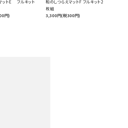
マットE フルキット
和のしつらえマットF フルキット2
そ
枚組
の
00円)
3,300円(税300円)
他