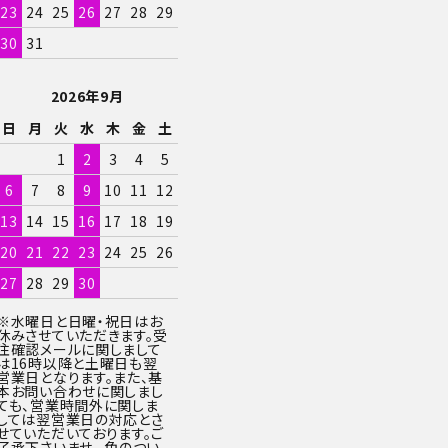
23
24
25
26
27
28
29
30
31
2026年9月
日
月
火
水
木
金
土
1
2
3
4
5
6
7
8
9
10
11
12
13
14
15
16
17
18
19
20
21
22
23
24
25
26
27
28
29
30
※水曜日と日曜・祝日はお
休みさせていただきます。受
注確認メールに関しまして
は16時以降と土曜日も翌
営業日となります。また、基
本お問い合わせに関しまし
ても、営業時間外に関しま
しては翌営業日の対応とさ
せていただいております。ご
了承下さいませ。 色のつい