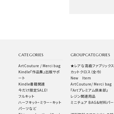
キーワード
CATEGORIES
GROUPCATEGORIES
ArtCouture / Merci bag
★レアな高級ファブリック
カテゴリー
Kindle『作品集』出版サポ
カットクロス（全巾）
ート
New Item
Kindle書籍関連
ArtCouture/ Merci bag
今だけ限定SALE!
『Artプレミアム倶楽部』
フルキット
レジン関連用品
検索する
ハーフキット・ミラー・キット
ミニチュア BAG＆材料パ
パーツなど