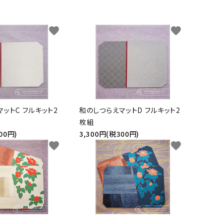
ト
ン、
ュ
紙
皮
ーパーBOX
Hand BOX
ード・レー
ザーフラ
紙・
ヘ
に
粘
シ
ス類
ワー）
台
ラ、
お
着
ー
favorite
favorite
紙
モデ
す
テ
ル
iPhoneカバー
スマホショルダーバッグ・
デコレー
カメリア
アップリ
その他
類
ラー
す
ー
シ
マカロンポーチ・ポーチ類
ションパ
フラワー
ケ類
等
め
プ・
ー
ーツ
パスケース・ネームプレー
の
両
ト
weight（ウ
その
スタ
トホルダー・通帳ケース
糊
面
クレイモ
デコレー
ェイ
他
ータ
テ
ットC フルキット2
和のしつらえマットD フルキット2
チーフ
ションペ
ト）
ーお
枚組
ー
（Clay
ーパー
道
00円)
3,300円(税300円)
プ
Motif)
favorite
favorite
具セ
類
ット
接
着
剤・
綿・