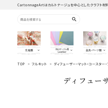
CartonnageArtはカルトナージュを中心としたクラフト
search
TOP
フルキット
ディフューザー・マット・コースター
search
YUWA
Italian Leather
がま口・口
Carton
ディフュー
TextilePantry
留め具・マグ
Moda 
ACCOUNT MENU
オーダーカット
ようこそ ゲスト 様
jolifleur
その他
アソー
ログイン
新規会員登録
Others（その他）