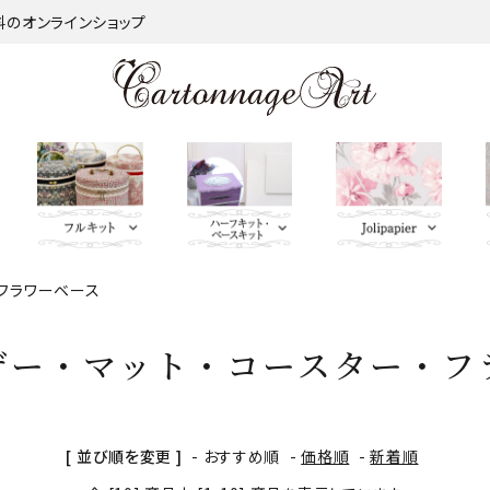
材料のオンラインショップ
・フラワーベース
金類
nageart Design
サロントレー・トレー類・バ
薄手 Leather
鋲 類
ミラー（鏡）
Import Fabric(輸入生地)
キーリング・イニシャルタ
無料お試しセッ
芦屋Marty L
キットパー
つ
インダー
グ・キーケース
ト・SALE品
む）
ザー・マット・コースター・フ
ネット
Fabric
ＢＡＧ持ち手
QUILT GATE
脚 
キャニスター・バスケット
Leatherサンプル
その他
パニエ・ボンボニエール・
レッド・オレン
トセット
SOULEIADO
ダイヤモンドハート
ジ・イエロー系
[ 並び順を変更 ]
-
おすすめ順
-
価格順
-
新着順
ミニチュアBAG
がま口BOX・ラデュレ