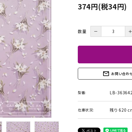
374円(税34円)
BOX・護美箱・キューブ
BOX
メガネケース
コンパクトミラー・メジャ
－
数量
ー・モロッカンミラー
Lily light・ファイルBOX・
ツリー・ペルメル・フレー
バインダー・カレンダー
ム・クロック・オーナメント
mail_outline
お問い合わ
LB-36364
型番:
残り 620 c
在庫状況: