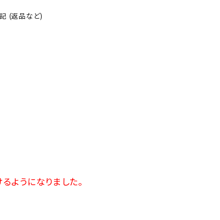
そ
 (返品など)
の
他
けるようになりました。