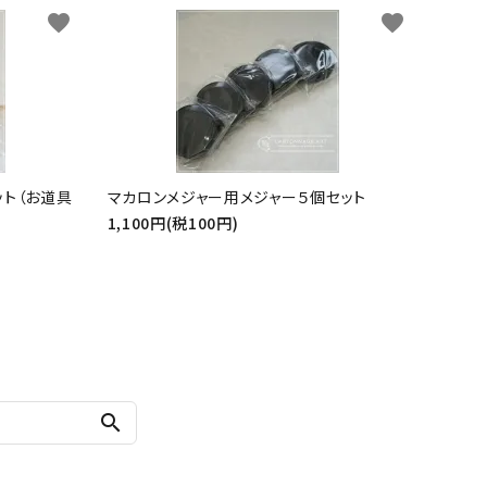
favorite
favorite
ット（お道具
マカロンメジャー用メジャー５個セット
1,100円(税100円)
search