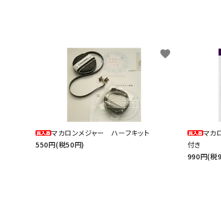
favorite
マカロンメジャー ハーフキット
マカ
550円(税50円)
付き
990円(税