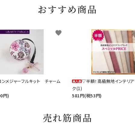
おすすめ商品
favorite
ロンメジャーフルキット チャーム
▽半額！高級無地インテリア
ク(1)
90円)
581円(税53円)
売れ筋商品