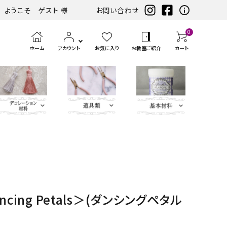
ようこそ ゲスト 様
お問い合わせ
0
ホーム
アカウント
お気に入り
お教室ご紹介
カート
eather（エコレザー含
ツ
まみ類
エンボス
ホワイト・アイ
扇子・袱紗・ルージュケー
LIBERTY FABRICS
ベースキット
刺繍モチ
ハサ
ブラック・グレ
ミニサイズレザー＆アソートセット
持ち手
ポン
アイロン
チェスト・ドレッサー
ハーフキット（レシピ
カ
筆、
ピンク・パープ
カ
ボタン類
水
定
ス
パーツ
ボリー系
ス・ピアス
ーフ・刺
ミ・
ー系
チ・
転写シー
付カルトンセット）
ル
刷
ル系
ル
貼
規
ラ
類
松尾捺染
カラビナ・カン類
繍アップ
カッ
パン
ル
ト
毛、
ト
り
（ゲ
イ
ベージュ・ブラ
ディフューザー・マット・コ
ブルー・グリー
カードケース・名刺入れ
トリム
リケ
ター
チ類
ン・
エン
ナ
テ
ー
サ
インテリアファブリックス
ancing Petals＞(ダンシングペタル
ウン系
ースター・フラワーベース
ン系
類
ケ
ボス
ー
ー
ジ）
ー
リボン・ト
Leather
チャーム
タッセル
ン
ペ
ジ
プ・
類
合
ティッシュBOX・ロールペ
バニティバッグ・トランク・
リム・ブレ
Flower（レ
パーツ
類