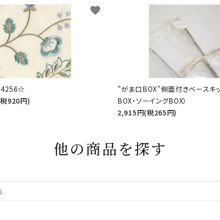
favorite
4256☆
”がま口BOX”側面付きベースキ
(税920円)
BOX・ソーイングBOX）
2,915円(税265円)
他の商品を探す