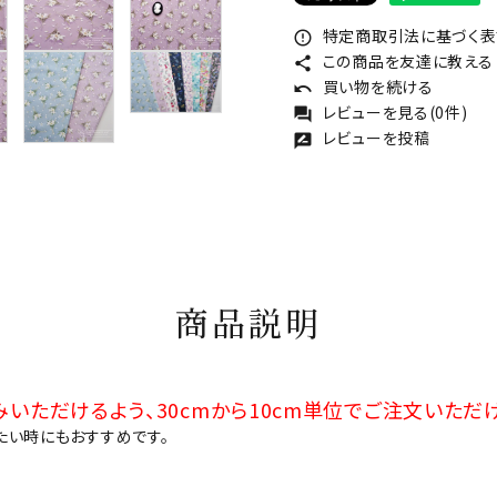
特定商取引法に基づく表記
error_outline
この商品を友達に教える
share
買い物を続ける
undo
レビューを見る(0件)
forum
レビューを投稿
rate_review
商品説明
いただけるよう、30cmから10cm単位でご注文いただ
たい時にもおすすめです。