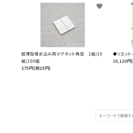
favorite
超薄型埋め込み用マグネット角型 1組/10
◆リエット-
組/100組
10,120円
275円(税25円)