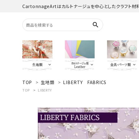
CartonnageArtはカルトナージュを中心としたクラフト
search
TOP
生地類
LIBERTY FABRICS
search
YUWA
Italian Leather
がま口・口
Carton
TOP
LIBERTY
TextilePantry
留め具・マグ
Moda 
ACCOUNT MENU
オーダーカット
ようこそ ゲスト 様
jolifleur
その他
アソー
ログイン
新規会員登録
Others（その他）