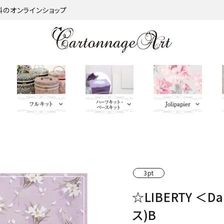
材料のオンラインショップ
金類
nageart Design
サロントレー・トレー類・バ
薄手 Leather
鋲 類
ミラー（鏡）
Import Fabric(輸入生地)
キーリング・イニシャルタ
無料お試しセッ
芦屋Marty L
キットパー
つ
インダー
グ・キーケース
ト・SALE品
む）
ネット
Fabric
ＢＡＧ持ち手
QUILT GATE
脚 
3pt
キャニスター・バスケット
Leatherサンプル
その他
パニエ・ボンボニエール・
レッド・オレン
トセット
SOULEIADO
☆LIBERTY ＜D
ダイヤモンドハート
ジ・イエロー系
ス)B
ミニチュアBAG
がま口BOX・ラデュレ