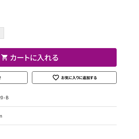
ト
ン、
ュ
紙
皮
ーパーBOX
Hand BOX
ード・レー
ザーフラ
紙・
ヘ
に
粘
シ
ス類
ワー）
台
ラ、
お
着
ー
紙
モデ
す
テ
ル
iPhoneカバー
スマホショルダーバッグ・
デコレー
カメリア
アップリ
その他
＋
類
ラー
す
ー
シ
マカロンポーチ・ポーチ類
ションパ
フラワー
ケ類
等
め
プ・
ー
ーツ
パスケース・ネームプレー
の
両
ト
カートに入れる
shopping_cart
weight（ウ
その
スタ
トホルダー・通帳ケース
糊
面
クレイモ
デコレー
ェイ
他
ータ
テ
チーフ
ションペ
ト）
ーお
favorite_outline
ー
せ
（Clay
ーパー
道
プ
Motif)
具セ
類
20-B
ット
接
m
着
剤・
綿・