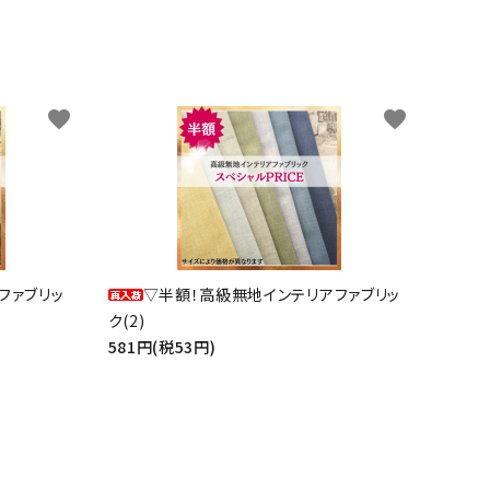
favorite
favorite
ファブリッ
▽半額！高級無地インテリアファブリッ
ク(2)
581円(税53円)