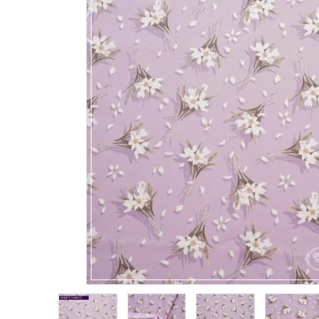
生地類
カルトナージュLeather用
金具・パーツ類
フルキット
Jolipapier
デコレーション材料
道具類
基本材料
コンテンツ