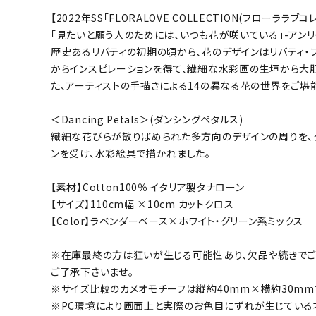
【2022年SS｢FLORALOVE COLLECTION(フローララブコ
「見たいと願う人のためには、いつも花が咲いている」-アンリ
歴史あるリバティの初期の頃から、花のデザインはリバティ・
からインスピレーションを得て、繊細な水彩画の生垣から大
た、アーティストの手描きによる14の異なる花の世界をご堪
＜Dancing Petals＞(ダンシングペタルス)
繊細な花びらが散りばめられた多方向のデザインの周りを、
ンを受け、水彩絵具で描かれました。
【素材】Cotton100％ イタリア製タナローン
【サイズ】110cm幅 ×10cm カットクロス
【Color】ラベンダーベース×ホワイト・グリーン系ミックス
※在庫最終の方は狂いが生じる可能性あり、欠品や続きでご
ご了承下さいませ。
※サイズ比較のカメオモチーフは縦約40mm×横約30mm
※PC環境により画面上と実際のお色目にずれが生じている場