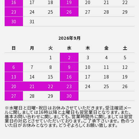
16
17
18
19
20
21
22
23
24
25
26
27
28
29
30
31
2026年9月
日
月
火
水
木
金
土
1
2
3
4
5
6
7
8
9
10
11
12
13
14
15
16
17
18
19
20
21
22
23
24
25
26
27
28
29
30
※水曜日と日曜・祝日はお休みさせていただきます。受注確認メー
ルに関しましては16時以降と土曜日も翌営業日となります。また、
基本お問い合わせに関しましても、営業時間外に関しましては翌営
業日の対応とさせていただいております。ご了承下さいませ。 色のつ
いた日がお休みとなります。どうぞよろしくお願い致します。