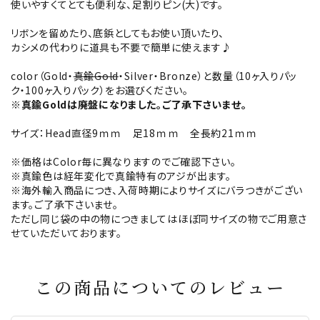
使いやすくてとても便利な、足割りピン(大)です。
リボンを留めたり、底鋲としてもお使い頂いたり、
カシメの代わりに道具も不要で簡単に使えます♪
color（Gold・
真鍮Gold
・Silver・Bronze）と数量（10ヶ入りパッ
ク・100ヶ入りパック）をお選びください。
※真鍮Goldは廃盤になりました。ご了承下さいませ。
サイズ：Head直径9ｍｍ 足18ｍｍ 全長約21ｍｍ
※価格はColor毎に異なりますのでご確認下さい。
※真鍮色は経年変化で真鍮特有のアジが出ます。
※海外輸入商品につき、入荷時期によりサイズにバラつきがござい
ます。ご了承下さいませ。
ただし同じ袋の中の物につきましてはほぼ同サイズの物でご用意さ
せていただいております。
この商品についてのレビュー