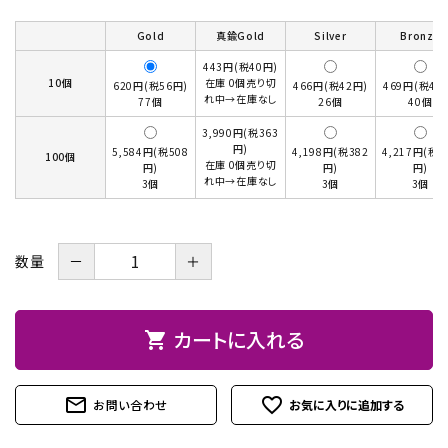
お問い合わせ
Gold
真鍮Gold
Silver
Bronze
443円(税40円)
10個
在庫 0個売り切
620円(税56円)
466円(税42円)
469円(税43
れ中→在庫なし
77個
26個
40個
3,990円(税363
円)
5,584円(税508
4,198円(税382
4,217円(税3
100個
在庫 0個売り切
円)
円)
円)
れ中→在庫なし
3個
3個
3個
－
＋
数量
カートに入れる
shopping_cart
mail_outline
favorite_outline
お問い合わせ