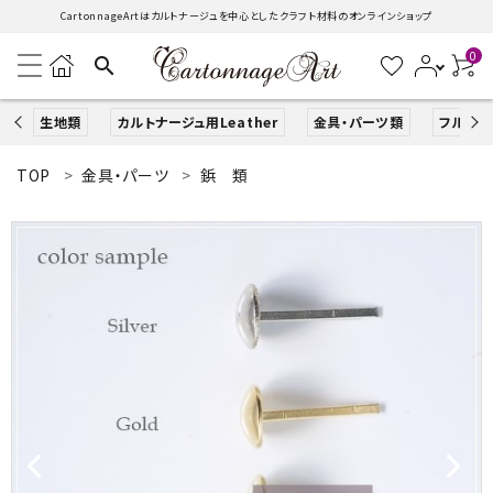
CartonnageArtはカルトナージュを中心としたクラフト材料のオンラインショップ
0
search
生地類
カルトナージュ用Leather
金具・パーツ類
フルキッ
TOP
金具・パーツ
鋲 類
search
ACCOUNT MENU
ようこそ ゲスト 様
ログイン
新規会員登録
生地類
カルトナージュLeather用