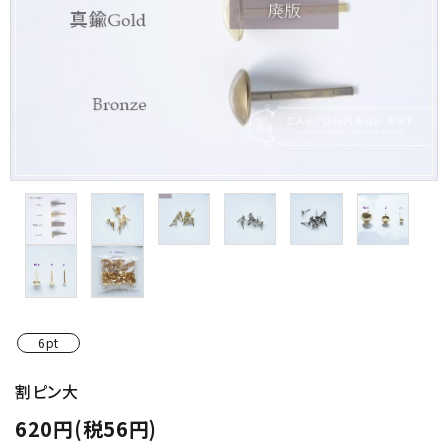
金具・パーツ類
フルキット
Jolipapier
デコレーション材料
道具類
基本材料
コンテンツ
6pt
グループ
割ピン大
620円(税56円)
ガイドライン