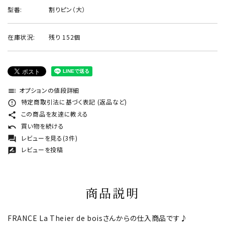
型番:
割りピン（大）
在庫状況:
残り 152個
オプションの値段詳細
toc
特定商取引法に基づく表記 (返品など)
error_outline
この商品を友達に教える
share
買い物を続ける
undo
レビューを見る(3件)
forum
レビューを投稿
rate_review
商品説明
FRANCE La Theier de boisさんからの仕入商品です♪