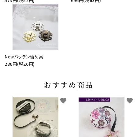
573円(税52円)
696円(税63円)
Newパッチン留め具
286円(税26円)
おすすめ商品
favorite
favorite