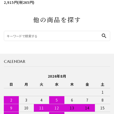
2,915円(税265円)
他の商品を探す
search
CALENDAR
2026年8月
日
月
火
水
木
金
土
1
2
3
4
5
6
7
8
9
10
11
12
13
14
15