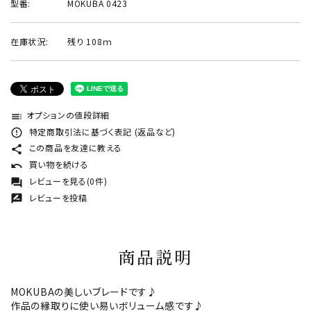
型番:
MOKUBA 0423
在庫状況:
残り 108ｍ
オプションの値段詳細
toc
特定商取引法に基づく表記 (返品など)
error_outline
この商品を友達に教える
share
買い物を続ける
undo
レビューを見る(0件)
forum
レビューを投稿
rate_review
商品説明
MOKUBAの美しいブレードです♪
作品の縁取りに使い易いボリューム感です♪