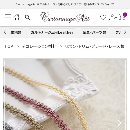
CartonnageArtはカルトナージュを中心としたクラフト材料のオンラインショップ
0
search
生地類
カルトナージュ用Leather
金具・パーツ類
フルキッ
TOP
デコレーション材料
リボン・トリム・ブレード・レース類
search
ACCOUNT MENU
ようこそ ゲスト 様
ログイン
新規会員登録
生地類
カルトナージュLeather用