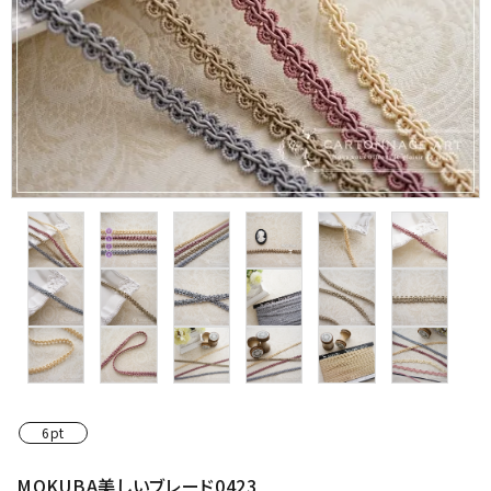
金具・パーツ類
フルキット
Jolipapier
デコレーション材料
道具類
基本材料
コンテンツ
グループ
6pt
ガイドライン
MOKUBA美しいブレード0423