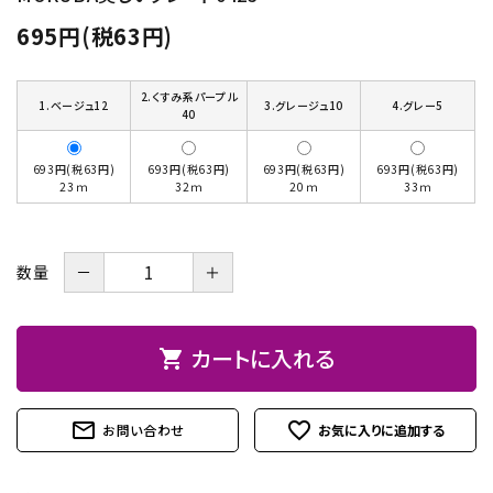
695円(税63円)
お問い合わせ
2.くすみ系パープル
1.ベージュ12
3.グレージュ10
4.グレー5
40
693円(税63円)
693円(税63円)
693円(税63円)
693円(税63円)
23ｍ
32ｍ
20ｍ
33ｍ
－
＋
数量
カートに入れる
shopping_cart
mail_outline
favorite_outline
お問い合わせ