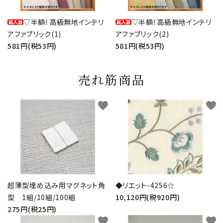
▽半額！高級無地インテリ
▽半額！高級無地インテリ
アファブリック(1)
アファブリック(2)
581円(税53円)
581円(税53円)
売れ筋商品
favorite
favorite
超薄型埋め込み用マグネット角
◆リエット-4256☆
型 1組/10組/100組
10,120円(税920円)
275円(税25円)
favorite
favorite