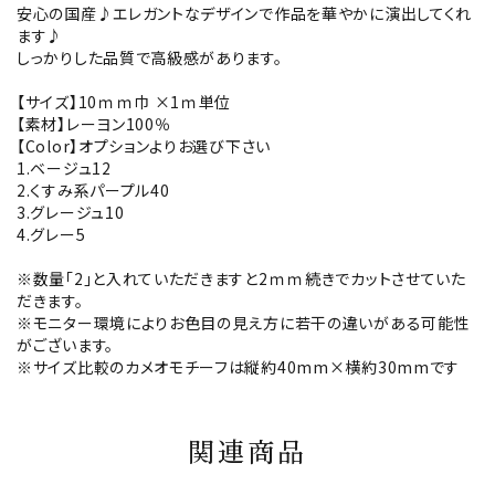
安心の国産♪エレガントなデザインで作品を華やかに演出してくれ
ます♪
しっかりした品質で高級感があります。
【サイズ】10ｍｍ巾 ×1ｍ単位
【素材】レーヨン100％
【Color】オプションよりお選び下さい
1.ベージュ12
2.くすみ系パープル40
3.グレージュ10
4.グレー5
※数量「2」と入れていただきますと2ｍｍ続きでカットさせていた
だきます。
※モニター環境によりお色目の見え方に若干の違いがある可能性
がございます。
※サイズ比較のカメオモチーフは縦約40mm×横約30mmです
関連商品