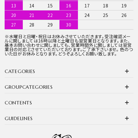
13
14
15
16
17
18
19
20
21
22
23
24
25
26
27
28
29
30
※水曜日と日曜・祝日はお休みさせていただきます。受注確認メー
ルに関しましては16時以降と土曜日も翌営業日となります。また、
基本お問い合わせに関しましても、営業時間外に関しましては翌営
業日の対応とさせていただいております。ご了承下さいませ。 色のつ
いた日がお休みとなります。どうぞよろしくお願い致します。
CATEGORIES
GROUPCATEGORIES
CONTENTS
GUIDELINES