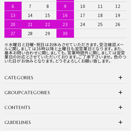
6
7
8
9
10
11
12
13
14
15
16
17
18
19
20
21
22
23
24
25
26
27
28
29
30
※水曜日と日曜・祝日はお休みさせていただきます。受注確認メー
ルに関しましては16時以降と土曜日も翌営業日となります。また、
基本お問い合わせに関しましても、営業時間外に関しましては翌営
業日の対応とさせていただいております。ご了承下さいませ。 色のつ
いた日がお休みとなります。どうぞよろしくお願い致します。
CATEGORIES
GROUPCATEGORIES
CONTENTS
GUIDELINES