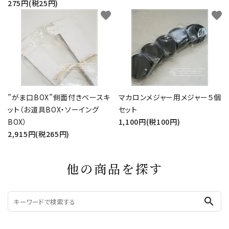
275円(税25円)
favorite
favorite
”がま口BOX”側面付きベースキ
マカロンメジャー用メジャー５個
ット（お道具BOX・ソーイング
セット
BOX）
1,100円(税100円)
2,915円(税265円)
他の商品を探す
search