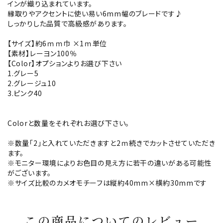
インが織り込まれています。
縁取りやアクセントに使い易い6mm幅のブレードです♪
しっかりした品質で高級感があります。
【サイズ】約6ｍｍ巾 ×1ｍ単位
【素材】レーヨン100％
【Color】オプションよりお選び下さい
1.グレー5
2.グレージュ10
3.ピンク40
Colorと数量をそれぞれお選び下さい。
※数量「2」と入れていただきますと2ｍ続きでカットさせていただき
ます。
※モニター環境によりお色目の見え方に若干の違いがある可能性
がございます。
※サイズ比較のカメオモチーフは縦約40mm×横約30mmです
この商品についてのレビュー