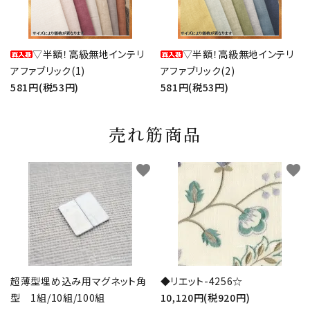
▽半額！高級無地インテリ
▽半額！高級無地インテリ
アファブリック(1)
アファブリック(2)
581円(税53円)
581円(税53円)
売れ筋商品
favorite
favorite
超薄型埋め込み用マグネット角
◆リエット-4256☆
型 1組/10組/100組
10,120円(税920円)