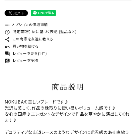
オプションの値段詳細
toc
特定商取引法に基づく表記 (返品など)
error_outline
この商品を友達に教える
share
買い物を続ける
undo
レビューを見る(1件)
forum
レビューを投稿
rate_review
商品説明
MOKUBAの美しいブレードです♪
光沢も美しく、作品の縁取りに使い易いボリューム感です♪
安心の国産♪エレガントなデザインで作品を華やかに演出してくれ
ます♪
デコラティブな山道レースのようなデザインに光沢感のある直線ラ