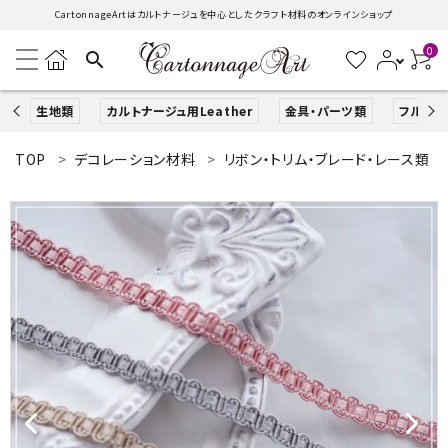
CartonnageArtはカルトナージュを中心としたクラフト材料のオンラインショップ
0
search
生地類
カルトナージュ用Leather
金具・パーツ類
フルキッ
TOP
デコレーション材料
リボン・トリム・ブレード・レース類
search
ACCOUNT MENU
ようこそ ゲスト 様
ログイン
新規会員登録
生地類
カルトナージュLeather用