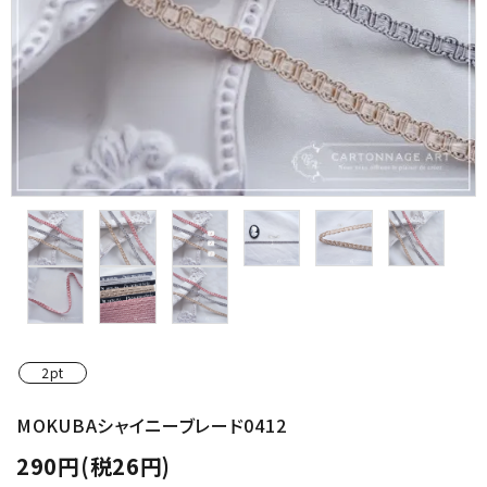
金具・パーツ類
フルキット
Jolipapier
デコレーション材料
道具類
基本材料
コンテンツ
2pt
グループ
MOKUBAシャイニーブレード0412
290円(税26円)
ガイドライン