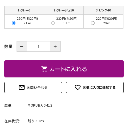
お問い合わせ
1.グレー5
2.グレージュ10
3.ピンク40
220円(税20円)
220円(税20円)
220円(税20円)
21ｍ
13ｍ
29ｍ
－
＋
数量
カートに入れる
shopping_cart
mail_outline
favorite_outline
お問い合わせ
型番:
MOKUBA 0412
在庫状況:
残り 63ｍ