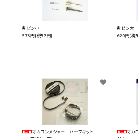
割ピン小
割ピン大
573円(税52円)
620円(税
favorite
マカロンメジャー ハーフキット
マカ