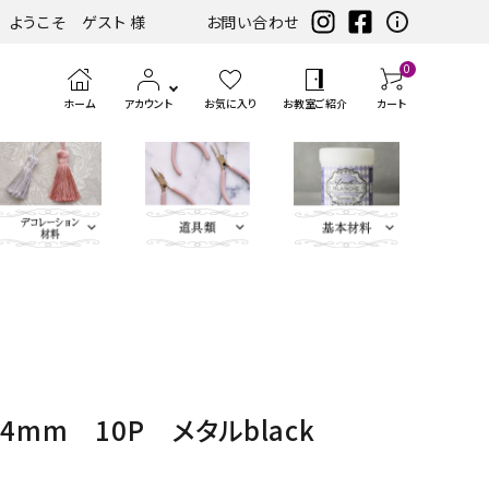
ようこそ ゲスト 様
お問い合わせ
0
ホーム
アカウント
お気に入り
お教室ご紹介
カート
eather（エコレザー含
ツ
まみ類
エンボス
ホワイト・アイ
扇子・袱紗・ルージュケー
LIBERTY FABRICS
ベースキット
刺繍モチ
ハサ
ブラック・グレ
ミニサイズレザー＆アソートセット
持ち手
ポン
アイロン
チェスト・ドレッサー
ハーフキット（レシピ
カ
筆、
ピンク・パープ
カ
ボタン類
水
定
ス
パーツ
ボリー系
ス・ピアス
ーフ・刺
ミ・
ー系
チ・
転写シー
付カルトンセット）
ル
刷
ル系
ル
貼
規
ラ
類
松尾捺染
カラビナ・カン類
繍アップ
カッ
パン
ル
ト
毛、
ト
り
（ゲ
イ
ベージュ・ブラ
ディフューザー・マット・コ
ブルー・グリー
カードケース・名刺入れ
トリム
リケ
ター
チ類
ン・
エン
ナ
テ
ー
サ
インテリアファブリックス
4mm 10P メタルblack
ウン系
ースター・フラワーベース
ン系
類
ケ
ボス
ー
ー
ジ）
ー
リボン・ト
Leather
チャーム
タッセル
ン
ペ
ジ
プ・
類
合
ティッシュBOX・ロールペ
バニティバッグ・トランク・
リム・ブレ
Flower（レ
パーツ
類