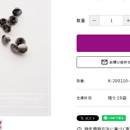
BOX・護美箱・キューブ
BOX
－
数量
メガネケース
コンパクトミラー・メジャ
ー・モロッカンミラー
Lily light・ファイルBOX・
ツリー・ペルメル・フレー
バインダー・カレンダー
ム・クロック・オーナメント
mail_outline
お問い合わ
K-200110-
型番:
残り 19袋
在庫状況:
特定商取引法に基づく表記
error_outline