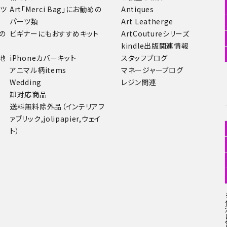
ーツ
Art「Merci Bag」にお勧めの
Antiques
パーツ類
Art Leatherge
の
ビギナーにもおすすめキット
ArtCoutureシリーズ
kindle出版関連情報
地
iPhoneカバーキット
スタッフブログ
アニマル柄items
マネージャーブログ
Wedding
レジン関連
卸対応商品
送料無料除外品（インテリアフ
ァブリック,jolipapier,ウェイ
ト）