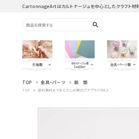
CartonnageArtはカルトナージュを中心としたクラフト
search
TOP
金具・パーツ
鋲 類
search
YUWA
Italian Leather
がま口・口
Carton
TOP
送料無料まであと少しの時のプチプラITEM♪
TextilePantry
留め具・マグ
Moda 
ACCOUNT MENU
オーダーカット
ようこそ ゲスト 様
jolifleur
その他
アソー
ログイン
新規会員登録
Others（その他）