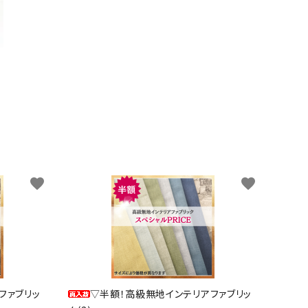
favorite
favorite
ファブリッ
▽半額！高級無地インテリアファブリッ