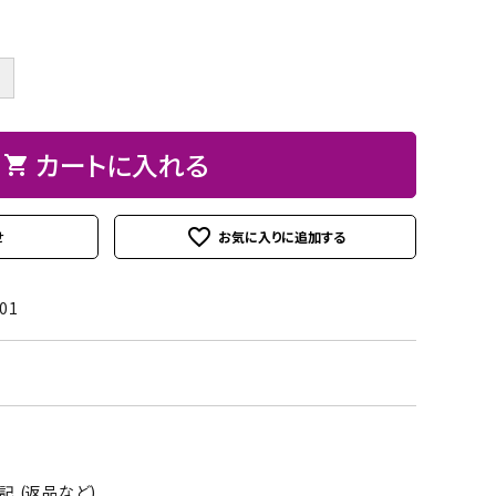
ト
ン、
ュ
紙
皮
ーパーBOX
Hand BOX
ード・レー
ザーフラ
紙・
ヘ
に
粘
シ
ス類
ワー）
台
ラ、
お
着
ー
＋
紙
モデ
す
テ
ル
iPhoneカバー
スマホショルダーバッグ・
デコレー
カメリア
アップリ
その他
類
ラー
す
ー
シ
マカロンポーチ・ポーチ類
ションパ
フラワー
ケ類
等
め
プ・
ー
カートに入れる
shopping_cart
ーツ
パスケース・ネームプレー
の
両
ト
weight（ウ
その
スタ
トホルダー・通帳ケース
糊
面
クレイモ
デコレー
favorite_outline
ェイ
他
ータ
せ
テ
チーフ
ションペ
ト）
ーお
ー
（Clay
ーパー
道
プ
01
Motif)
具セ
類
ット
接
着
剤・
綿・
 (返品など)