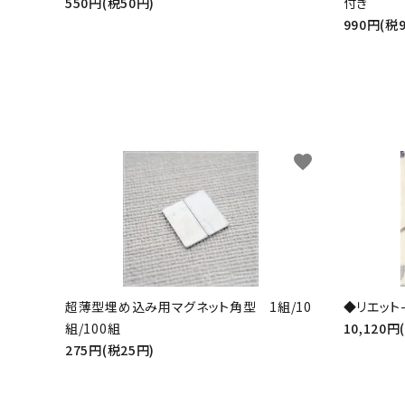
550円(税50円)
付き
990円(税
favorite
超薄型埋め込み用マグネット角型 1組/10
◆リエット-
組/100組
10,120円
275円(税25円)