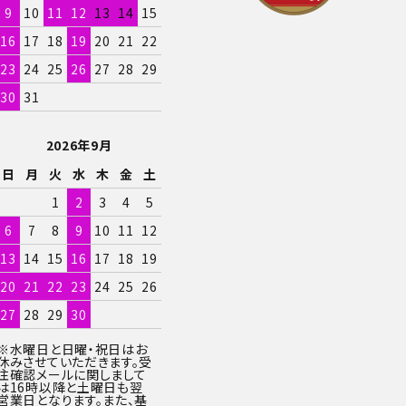
9
10
11
12
13
14
15
16
17
18
19
20
21
22
23
24
25
26
27
28
29
30
31
2026年9月
日
月
火
水
木
金
土
1
2
3
4
5
6
7
8
9
10
11
12
13
14
15
16
17
18
19
20
21
22
23
24
25
26
27
28
29
30
※水曜日と日曜・祝日はお
休みさせていただきます。受
注確認メールに関しまして
は16時以降と土曜日も翌
営業日となります。また、基