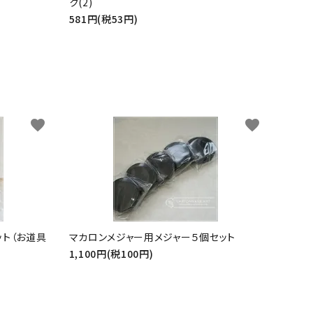
ク(2)
581円(税53円)
favorite
favorite
ット（お道具
マカロンメジャー用メジャー５個セット
1,100円(税100円)