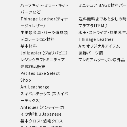
ハーフキット・ミラー・キット
ミニチュア BAG＆材料パ
パーツなど
Thinage Leather(ティナ
送料無料まであと少しの時
ージュレザー）
プチプラITEM♪
生地類
金具・パーツ
道具類
水玉・ストライプ・無地系生
デコレーション材料
Thinage Leather
基本材料
Art オリジナルアイテム
Jolipapier（ジョリパピエ）
装飾パーツ類
レジンクラフト
ミニチュア
プレミアムクーポン除外品
完成作品販売
Petites Luxe Select
Shop
Art Leatherge
スキバルテックス（スカイバ
ーテックス）
Antiques（アンティーク）
その他
『和』 Japanese
製本クロス・起毛クロス