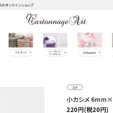
材料のオンラインショップ
金類
nageart Design
サロントレー・トレー類・バ
薄手 Leather
鋲 類
ミラー（鏡）
Import Fabric(輸入生地)
キーリング・イニシャルタ
無料お試しセッ
芦屋Marty L
キットパー
つ
インダー
グ・キーケース
ト・SALE品
む）
ネット
Fabric
ＢＡＧ持ち手
QUILT GATE
脚 
2pt
キャニスター・バスケット
Leatherサンプル
その他
パニエ・ボンボニエール・
レッド・オレン
トセット
SOULEIADO
小カシメ 6mm×
ダイヤモンドハート
ジ・イエロー系
220円(税20円)
ミニチュアBAG
がま口BOX・ラデュレ