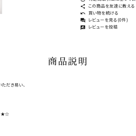
この商品を友達に教える
share
買い物を続ける
undo
レビューを見る(0件)
forum
レビューを投稿
rate_review
商品説明
いただき易い、
☆★☆