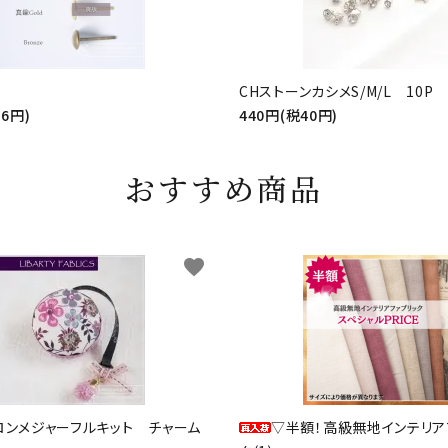
CHストーンカシメS/M/L 10P
56円)
440円(税40円)
おすすめ商品
favorite
ロンメジャーフルキット チャーム
▽半額！高級無地インテリア