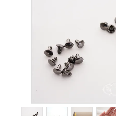
生地類
カルトナージュLeather用
金具・パーツ類
フルキット
Jolipapier
デコレーション材料
道具類
基本材料
コンテンツ