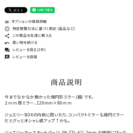
オプションの値段詳細
toc
特定商取引法に基づく表記 (返品など)
error_outline
この商品を友達に教える
share
買い物を続ける
undo
レビューを見る(3件)
forum
レビューを投稿
rate_review
商品説明
今までなかなか無かった楕円形ミラー(鏡）です。
２ｍｍ厚ミラー、120mm×80ｍｍ
ジュエリーBOXの内側に用いたり、コンパクトミラーも楕円ミラー
だとグっとオシャレ感アップ↑かも。
ジュエリーケースキットパーツ JW-TD-A① 2mm の楕円にぴった