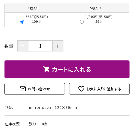
1枚入り
5枚入り
お問い合わせ
366円(税33円)
1,740円(税158円)
109点
29点
－
＋
数量
カートに入れる
shopping_cart
mail_outline
favorite_outline
お問い合わせ
型番:
mirror-daen 120×80mm
在庫状況:
残り 138点