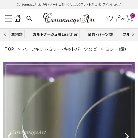
CartonnageArtはカルトナージュを中心としたクラフト材料のオンラインショップ
0
search
生地類
カルトナージュ用Leather
金具・パーツ類
フルキッ
TOP
ハーフキット・ミラー・キットパーツなど
ミラー（鏡）
search
ACCOUNT MENU
ようこそ ゲスト 様
ログイン
新規会員登録
生地類
カルトナージュLeather用