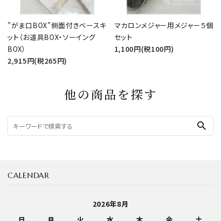
”がま口BOX”側面付きベースキ
マカロンメジャー用メジャー５個
ット（お道具BOX・ソーイング
セット
BOX）
1,100円(税100円)
2,915円(税265円)
他の商品を探す
search
CALENDAR
2026年8月
日
月
火
水
木
金
土