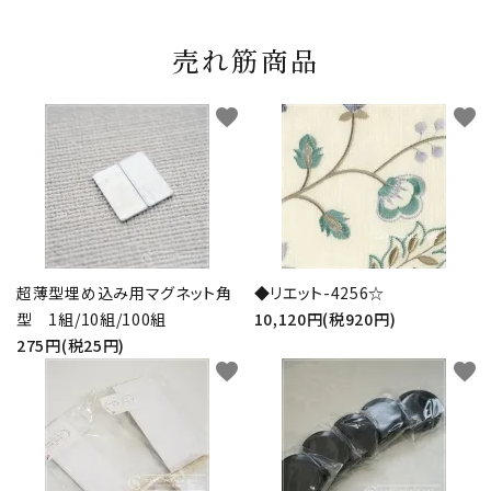
売れ筋商品
favorite
favorite
超薄型埋め込み用マグネット角
◆リエット-4256☆
型 1組/10組/100組
10,120円(税920円)
275円(税25円)
favorite
favorite