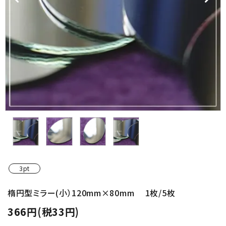
金具・パーツ類
フルキット
Jolipapier
デコレーション材料
道具類
基本材料
コンテンツ
3pt
グループ
楕円型ミラー(小）120mm×80mm 1枚/5枚
366円(税33円)
ガイドライン