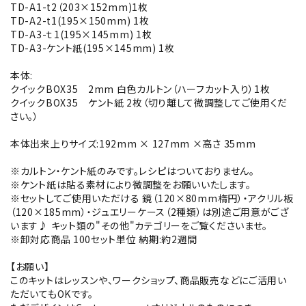
TD-A1-t2（203×152mm)1枚
TD-A2-t1(195×150mm) 1枚
TD-A3-ｔ1(195×145mm) 1枚
TD-A3-ケント紙(195×145mm) 1枚
本体:
クイックBOX35 2mm 白色カルトン（ハーフカット入り）1枚
クイックBOX35 ケント紙 2枚（切り離して微調整してご使用くだ
さい。）
本体出来上りサイズ:192mm × 127mm ×高さ 35mm
※カルトン・ケント紙のみです。レシピはついておりません。
※ケント紙は貼る素材により微調整をお願いいたします。
※セットしてご使用いただける 鏡（120×80mm楕円）・アクリル板
（120×185mm）・ジュエリーケース（2種類）は別途ご用意がござ
います♪ キット類の"その他"カテゴリーをご覧くださいませ。
※卸対応商品 100セット単位 納期:約2週間
【お願い】
このキットはレッスンや、ワークショップ、商品販売などにご活用い
ただいてもOKです。