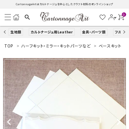
CartonnageArtはカルトナージュを中心としたクラフト材料のオンラインショップ
0
search
生地類
カルトナージュ用Leather
金具・パーツ類
フルキッ
TOP
ハーフキット・ミラー・キットパーツなど
ベースキット
search
ACCOUNT MENU
ようこそ ゲスト 様
ログイン
新規会員登録
生地類
カルトナージュLeather用