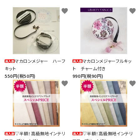
favorite
favorite
マカロンメジャー ハーフ
マカロンメジャーフルキッ
キット
ト チャーム付き
550円(税50円)
990円(税90円)
favorite
favorite
▽半額！高級無地インテリ
▽半額！高級無地インテリ