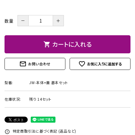
お問い合わせ
－
＋
数量
カートに入れる
shopping_cart
mail_outline
favorite_outline
お問い合わせ
型番:
JW-本体+蓋 基本セット
在庫状況:
残り 14セット
特定商取引法に基づく表記 (返品など)
error_outline