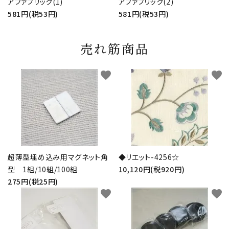
アファブリック(1)
アファブリック(2)
581円(税53円)
581円(税53円)
売れ筋商品
favorite
favorite
超薄型埋め込み用マグネット角
◆リエット-4256☆
型 1組/10組/100組
10,120円(税920円)
275円(税25円)
favorite
favorite