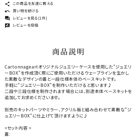
この商品を友達に教える
share
買い物を続ける
undo
レビューを見る(1件)
forum
レビューを投稿
rate_review
商品説明
Cartonnageartオリジナルジュエリーケースを使用した"ジュエリ
ーBOX"を作成頂く際にご使用いただけるウェーブラインを生かし
た素敵なデザインの蓋と一段仕様本体のベースキットです。
手軽に"ジュエリーBOX"を制作いただけると思います♪
二段や三段仕様を制作されます場合には、別途本体ベースキットを
追加してお求めくださいませ。
別売のキットパーツやミラー、アクリル板と組み合わせて素敵な"ジ
ュエリーBOX"に仕上げて頂けますように♪
<セット内容 >
蓋: