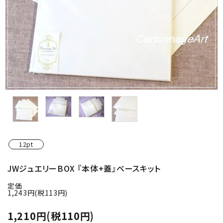
金具・パーツ類
フルキット
Jolipapier
デコレーション材料
道具類
基本材料
12pt
コンテンツ
JWジュエリーBOX 『本体+蓋』ベースキット
定価
グループ
1,243円(税113円)
ガイドライン
1,210円(税110円)