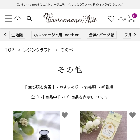
CartonnageArtはカルトナージュを中心としたクラフト材料のオンラインショップ
0
search
生地類
カルトナージュ用Leather
金具・パーツ類
フルキッ
TOP
レジンクラフト
その他
search
その他
ACCOUNT MENU
ようこそ ゲスト 様
[ 並び順を変更 ]
-
おすすめ順
-
価格順
-
新着順
全 [17] 商品中 [1-17] 商品を表示しています
ログイン
新規会員登録
生地類
favorite
favorite
カルトナージュLeather用