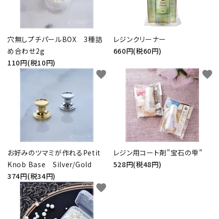
穴無しプチパールBOX 3種詰
レジンクリーナー
め合わせ2g
660円(税60円)
110円(税10円)
favorite
favorite
お好みのツマミが作れるPetit
レジン用コート剤”宝石の雫”
Knob Base Silver/Gold
528円(税48円)
374円(税34円)
favorite