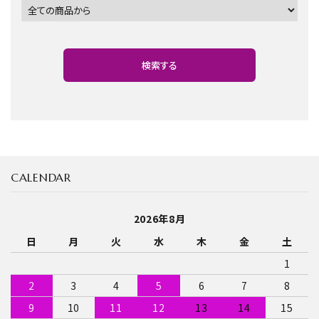
検索する
CALENDAR
キーワード
2026年8月
日
月
火
水
木
金
土
カテゴリー
1
2
3
4
5
6
7
8
9
10
11
12
13
14
15