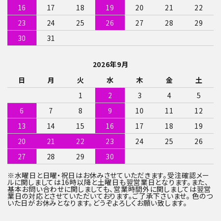
検索する
16
17
18
19
20
21
22
23
24
25
26
27
28
29
30
31
2026年9月
日
月
火
水
木
金
土
1
2
3
4
5
6
7
8
9
10
11
12
13
14
15
16
17
18
19
20
21
22
23
24
25
26
27
28
29
30
※水曜日と日曜・祝日はお休みさせていただきます。受注確認メー
ルに関しましては16時以降と土曜日も翌営業日となります。また、
基本お問い合わせに関しましても、営業時間外に関しましては翌営
業日の対応とさせていただいております。ご了承下さいませ。 色のつ
いた日がお休みとなります。どうぞよろしくお願い致します。