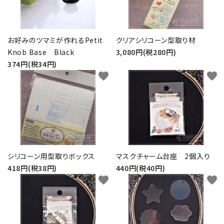
金具・パーツ類
フルキット
お好みのツマミが作れるPetit
クリアシリコーン型取り材
Knob Base Black
3,080円(税280円)
Jolipapier
374円(税34円)
favorite
favorite
デコレーション材料
道具類
基本材料
シリコーン用型取りボックス
マスクチャーム台座 2個入り
コンテンツ
418円(税38円)
440円(税40円)
favorite
favorite
グループ
ガイドライン