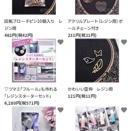
お問い合わせ
回転ブローチピン10個入り レ
アクリルプレート（レジン用）ボ
ジン用
ールチェーン付き
462円(税42円)
231円(税21円)
favorite
favorite
▽ツマミ「フルール」も作れる
かわいい空枠 レジン用
「レジンスターターセット」
121円(税11円)
6,280円(税571円)
favorite
favorite