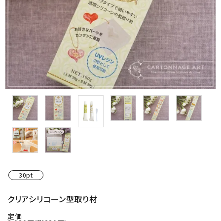
金具・パーツ類
フルキット
Jolipapier
デコレーション材料
道具類
基本材料
コンテンツ
30pt
グループ
クリアシリコーン型取り材
ガイドライン
定価