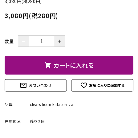
3,080円(税280円)
お問い合わせ
3,080円(税280円)
－
＋
数量
カートに入れる
shopping_cart
mail_outline
favorite_outline
お問い合わせ
型番:
clearsilicon katatori-zai
在庫状況:
残り 2個