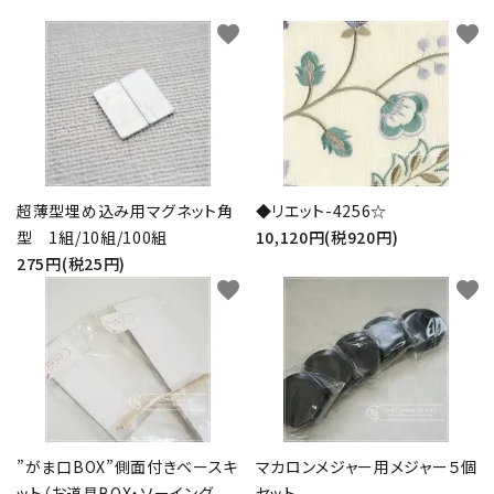
favorite
favorite
超薄型埋め込み用マグネット角
◆リエット-4256☆
型 1組/10組/100組
10,120円(税920円)
275円(税25円)
favorite
favorite
”がま口BOX”側面付きベースキ
マカロンメジャー用メジャー５個
ット（お道具BOX・ソーイング
セット