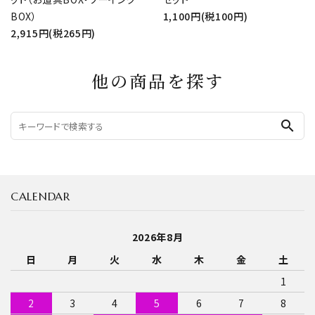
BOX）
1,100円(税100円)
2,915円(税265円)
他の商品を探す
search
CALENDAR
2026年8月
日
月
火
水
木
金
土
1
2
3
4
5
6
7
8