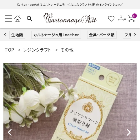
CartonnageArtはカルトナージュを中心としたクラフト材料のオンラインショップ
0
search
生地類
カルトナージュ用Leather
金具・パーツ類
フルキッ
TOP
レジンクラフト
その他
search
ACCOUNT MENU
ようこそ ゲスト 様
ログイン
新規会員登録
生地類
カルトナージュLeather用