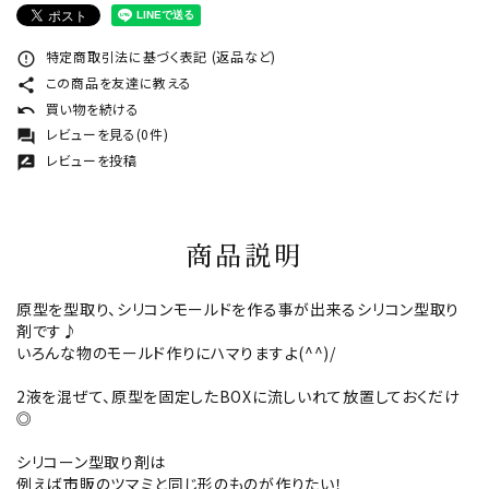
特定商取引法に基づく表記 (返品など)
error_outline
この商品を友達に教える
share
買い物を続ける
undo
レビューを見る(0件)
forum
レビューを投稿
rate_review
商品説明
原型を型取り、シリコンモールドを作る事が出来るシリコン型取り
剤です♪
いろんな物のモールド作りにハマりますよ(^^)/
2液を混ぜて、原型を固定したBOXに流しいれて放置しておくだけ
◎
シリコーン型取り剤は
例えば市販のツマミと同じ形のものが作りたい！