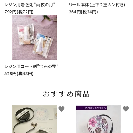
レジン用着色剤”雨夜の月”
リール本体(上下２重カン付き)
792円(税72円)
264円(税24円)
レジン用コート剤”宝石の雫”
528円(税48円)
おすすめ商品
favorite
favorite