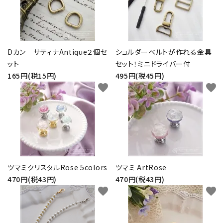
Dカン サティナAntique２個セ
ショルダーベルトが作れる金具
ット
セット！ミニドライバー付
165円(税15円)
495円(税45円)
favorite
favorite
ツマミクリスタルRose 5colors
ツマミ ArtRose
470円(税43円)
470円(税43円)
favorite
favorite