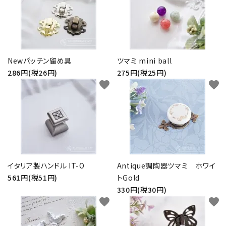
Newパッチン留め具
ツマミ mini ball
286円(税26円)
275円(税25円)
favorite
favorite
イタリア製ハンドル IT-O
Antique調陶器ツマミ ホワイ
561円(税51円)
トGold
330円(税30円)
favorite
favorite