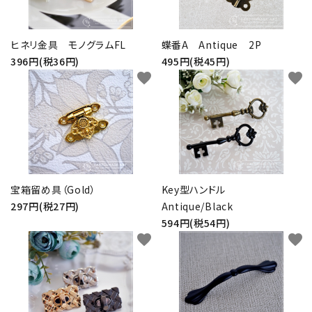
ヒネリ金具 モノグラムFL
蝶番A Antique 2P
396円(税36円)
495円(税45円)
favorite
favorite
宝箱留め具（Gold）
Key型ハンドル
297円(税27円)
Antique/Black
594円(税54円)
favorite
favorite