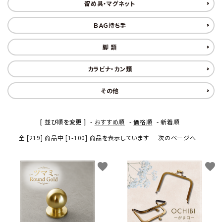
留め具・マグネット
金具・パーツ類
ＢＡＧ持ち手
フルキット
脚 類
Jolipapier
カラビナ・カン類
デコレーション材料
その他
道具類
[ 並び順を変更 ]
-
おすすめ順
-
価格順
-
新着順
基本材料
全 [219] 商品中 [1-100] 商品を表示しています
次のページへ
コンテンツ
favorite
favorite
グループ
ガイドライン