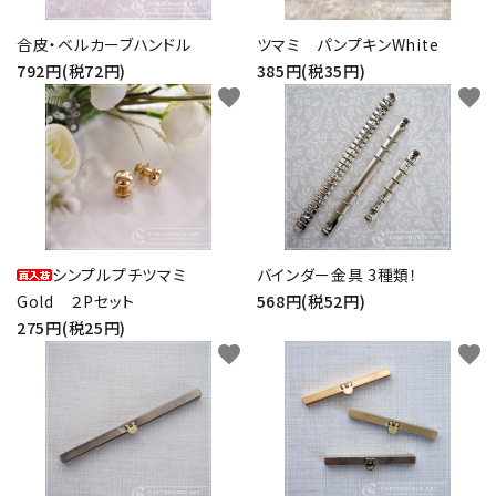
合皮・ベルカーブハンドル
ツマミ パンプキンWhite
792円(税72円)
385円(税35円)
favorite
favorite
シンプルプチツマミ
バインダー金具 3種類！
Gold ２Pセット
568円(税52円)
275円(税25円)
favorite
favorite