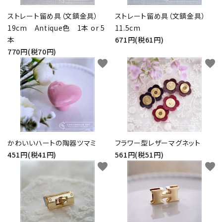
ストレート留め具（文鎮金具）
ストレート留め具（文鎮金具）
19cm Antique色 1本 or 5
11.5cm
本
671円(税61円)
770円(税70円)
favorite
favorite
かわいいハートの陶器ツマミ
フラワー型レザーマグネット
451円(税41円)
561円(税51円)
favorite
favorite