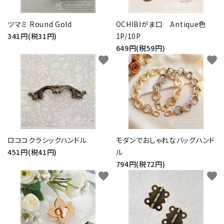
お問い合わせ
ツマミ Round Gold
OCHIBIがま口 Antique色
341円(税31円)
1P/10P
649円(税59円)
favorite
favorite
ロココクラシックハンドル
モダンでおしゃれなバッグハンド
451円(税41円)
ル
794円(税72円)
favorite
favorite