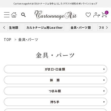
CartonnageArtはカルトナージュを中心としたクラフト材料のオンラインショップ
0
search
生地類
カルトナージュ用Leather
金具・パーツ類
フルキッ
TOP
金具・パーツ
search
金具・パーツ
ACCOUNT MENU
ようこそ ゲスト 様
がま口・口金類
ログイン
新規会員登録
鋲 類
生地類
つまみ類
持ち手
カルトナージュLeather用