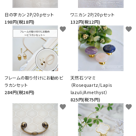
日の字カン 2P/20ｐセット
ワニカン 2P/20ｐセット
198円(税18円)
132円(税12円)
favorite
favorite
フレームの取り付けにお勧めビ
天然石ツマミ
ラカンセット
（Rosequartz/Lapis
284円(税26円)
lazuli/Amethyst）
825円(税75円)
favorite
favorite