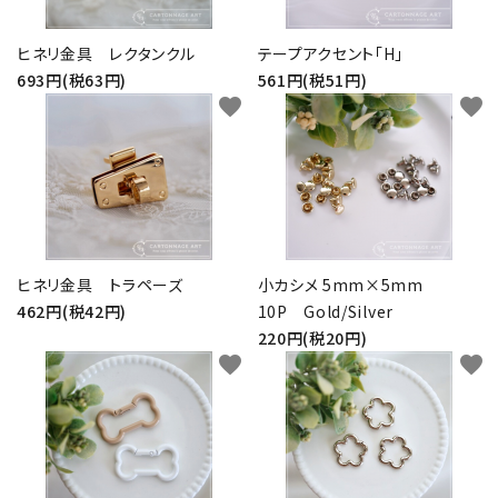
ヒネリ金具 レクタンクル
テープアクセント「H」
693円(税63円)
561円(税51円)
favorite
favorite
ヒネリ金具 トラペーズ
小カシメ 5mm×5mm
462円(税42円)
10P Gold/Silver
220円(税20円)
favorite
favorite