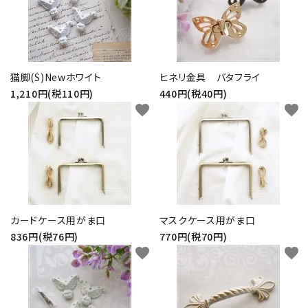
猫脚(S)Newホワイト
ヒネリ金具 バタフライ
1,210円(税110円)
440円(税40円)
favorite
favorite
カードケース用がま口
マスクケース用がま口
836円(税76円)
770円(税70円)
favorite
favorite