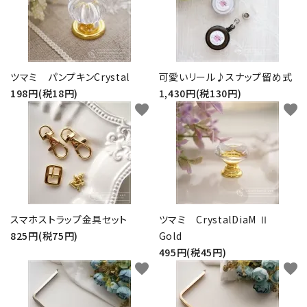
ツマミ パンプキンCrystal
可愛いリール♪スナップ留め式
198円(税18円)
1,430円(税130円)
favorite
favorite
スマホストラップ金具セット
ツマミ CrystalDiaM Ⅱ
825円(税75円)
Gold
495円(税45円)
favorite
favorite