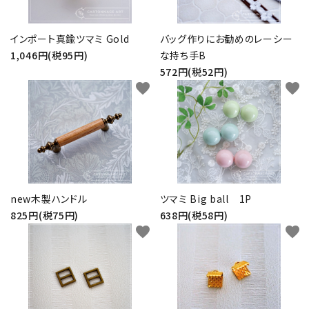
インポート真鍮ツマミ Gold
バッグ作りにお勧めのレーシー
1,046円(税95円)
な持ち手B
572円(税52円)
favorite
favorite
new木製ハンドル
ツマミ Big ball 1P
825円(税75円)
638円(税58円)
favorite
favorite