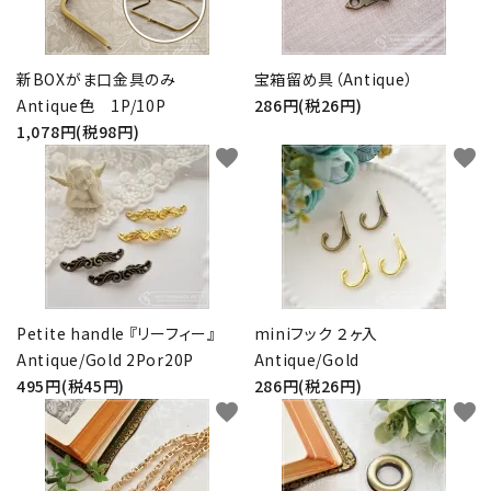
新BOXがま口金具のみ
宝箱留め具（Antique）
Antique色 1P/10P
286円(税26円)
1,078円(税98円)
favorite
favorite
Petite handle 『リーフィー』
miniフック ２ヶ入
Antique/Gold 2Por20P
Antique/Gold
495円(税45円)
286円(税26円)
favorite
favorite