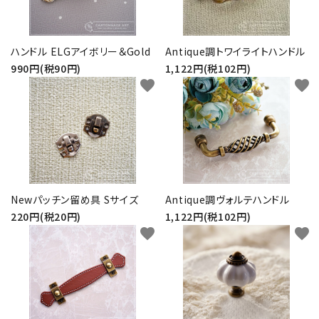
ハンドル ELGアイボリー＆Gold
Antique調トワイライトハンドル
990円(税90円)
1,122円(税102円)
favorite
favorite
Newパッチン留め具 Sサイズ
Antique調ヴォルテハンドル
220円(税20円)
1,122円(税102円)
favorite
favorite