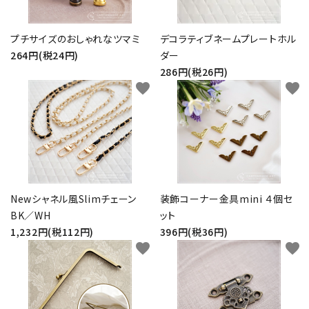
プチサイズのおしゃれなツマミ
デコラティブネームプレートホル
264円(税24円)
ダー
286円(税26円)
favorite
favorite
Newシャネル風Slimチェーン
装飾コーナー金具mini ４個セ
BK／WH
ット
1,232円(税112円)
396円(税36円)
favorite
favorite