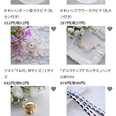
かわいいボーン型カラビナ（丸
かわいいフラワーカラビナ（丸カ
カン付き）
ン付き）
352円(税32円)
297円(税27円)
favorite
favorite
ツマミ「Fluff」 Mサイズ / Lサイ
「デコラティブアカンサス」ハンド
ズ
ルWhite
682円(税62円)
979円(税89円)
favorite
favorite