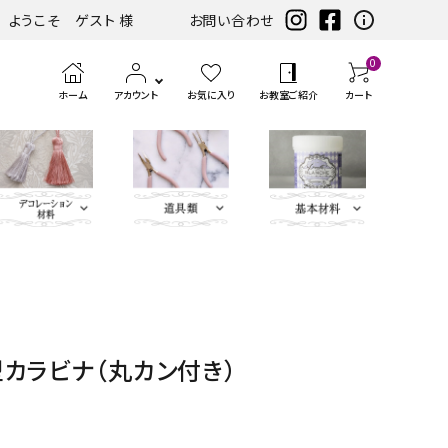
ようこそ ゲスト 様
お問い合わせ
0
ホーム
アカウント
お気に入り
お教室ご紹介
カート
eather（エコレザー含
ツ
まみ類
エンボス
ホワイト・アイ
扇子・袱紗・ルージュケー
LIBERTY FABRICS
ベースキット
刺繍モチ
ハサ
ブラック・グレ
ミニサイズレザー＆アソートセット
持ち手
ポン
アイロン
チェスト・ドレッサー
ハーフキット（レシピ
カ
筆、
ピンク・パープ
カ
ボタン類
水
定
ス
パーツ
ボリー系
ス・ピアス
ーフ・刺
ミ・
ー系
チ・
転写シー
付カルトンセット）
ル
刷
ル系
ル
貼
規
ラ
類
松尾捺染
カラビナ・カン類
繍アップ
カッ
パン
ル
ト
毛、
ト
り
（ゲ
イ
カラビナ（丸カン付き）
ベージュ・ブラ
ディフューザー・マット・コ
ブルー・グリー
カードケース・名刺入れ
トリム
リケ
ター
チ類
ン・
エン
ナ
テ
ー
サ
インテリアファブリックス
ウン系
ースター・フラワーベース
ン系
類
ケ
ボス
ー
ー
ジ）
ー
リボン・ト
Leather
チャーム
タッセル
ン
ペ
ジ
プ・
類
合
ティッシュBOX・ロールペ
バニティバッグ・トランク・
リム・ブレ
Flower（レ
パーツ
類