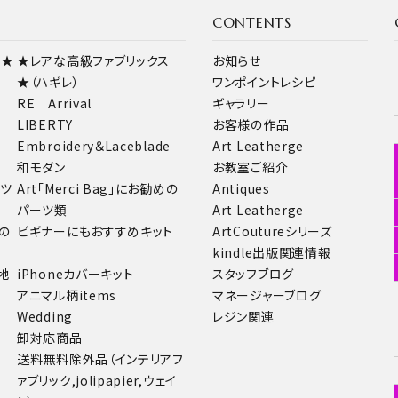
CONTENTS
ス★
★レアな高級ファブリックス
お知らせ
★（ハギレ）
ワンポイントレシピ
RE Arrival
ギャラリー
LIBERTY
お客様の作品
Embroidery＆Laceblade
Art Leatherge
和モダン
お教室ご紹介
ーツ
Art「Merci Bag」にお勧めの
Antiques
パーツ類
Art Leatherge
の
ビギナーにもおすすめキット
ArtCoutureシリーズ
kindle出版関連情報
地
iPhoneカバーキット
スタッフブログ
アニマル柄items
マネージャーブログ
Wedding
レジン関連
卸対応商品
送料無料除外品（インテリアフ
ァブリック,jolipapier,ウェイ