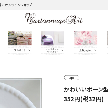
材料のオンラインショップ
金類
nageart Design
サロントレー・トレー類・バ
薄手 Leather
鋲 類
ミラー（鏡）
Import Fabric(輸入生地)
キーリング・イニシャルタ
無料お試しセッ
芦屋Marty L
キットパー
つ
インダー
グ・キーケース
ト・SALE品
む）
3pt
ネット
Fabric
ＢＡＧ持ち手
QUILT GATE
脚 
かわいいボーン型
キャニスター・バスケット
Leatherサンプル
その他
パニエ・ボンボニエール・
レッド・オレン
トセット
SOULEIADO
ダイヤモンドハート
ジ・イエロー系
352円(税32円)
ミニチュアBAG
がま口BOX・ラデュレ