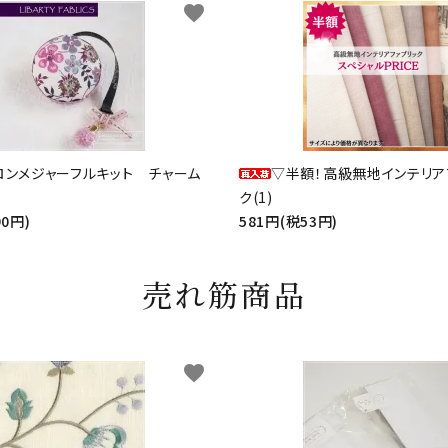
favorite
ロンメジャーフルキット チャーム
▽半額！高級無地インテリア
ク(1)
90円)
581円(税53円)
売れ筋商品
favorite