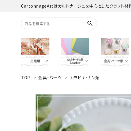
CartonnageArtはカルトナージュを中心としたクラフト
search
TOP
金具・パーツ
カラビナ・カン類
search
YUWA
Italian Leather
がま口・口
Carton
TextilePantry
留め具・マグ
Moda 
ACCOUNT MENU
オーダーカット
ようこそ ゲスト 様
jolifleur
その他
アソー
ログイン
新規会員登録
Others（その他）