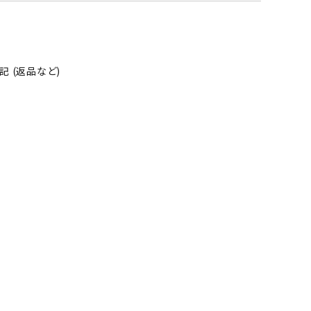
そ
の
他
 (返品など)