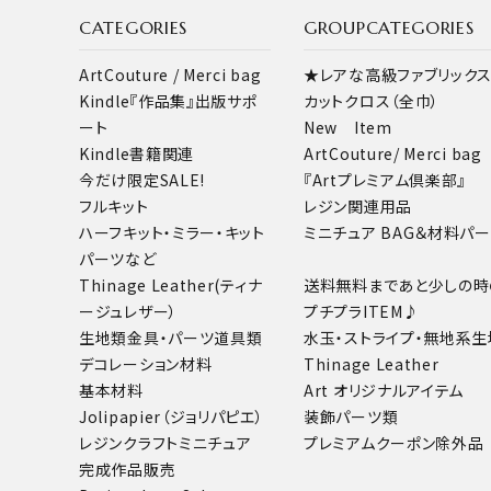
CATEGORIES
GROUPCATEGORIES
ArtCouture / Merci bag
★レアな高級ファブリック
Kindle『作品集』出版サポ
カットクロス（全巾）
ート
New Item
Kindle書籍関連
ArtCouture/ Merci bag
今だけ限定SALE!
『Artプレミアム倶楽部』
フルキット
レジン関連用品
ハーフキット・ミラー・キット
ミニチュア BAG＆材料パ
パーツなど
Thinage Leather(ティナ
送料無料まであと少しの時
ージュレザー）
プチプラITEM♪
生地類
金具・パーツ
道具類
水玉・ストライプ・無地系生
デコレーション材料
Thinage Leather
基本材料
Art オリジナルアイテム
Jolipapier（ジョリパピエ）
装飾パーツ類
レジンクラフト
ミニチュア
プレミアムクーポン除外品
完成作品販売