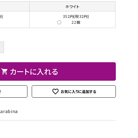
ト
ン、
ュ
紙
皮
ーパーBOX
Hand BOX
ホワイト
ード・レー
ザーフラ
紙・
ヘ
に
粘
シ
ス類
ワー）
円)
352円(税32円)
台
ラ、
お
着
ー
22個
紙
モデ
す
テ
ル
iPhoneカバー
スマホショルダーバッグ・
デコレー
カメリア
アップリ
その他
類
ラー
す
ー
シ
マカロンポーチ・ポーチ類
ションパ
フラワー
ケ類
等
め
プ・
ー
＋
ーツ
パスケース・ネームプレー
の
両
ト
weight（ウ
その
スタ
トホルダー・通帳ケース
糊
面
クレイモ
デコレー
ェイ
他
ータ
テ
カートに入れる
チーフ
ションペ
shopping_cart
ト）
ーお
ー
（Clay
ーパー
道
プ
Motif)
favorite_outline
具セ
せ
類
ット
接
arabina
着
剤・
綿・