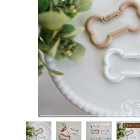
生地類
カルトナージュLeather用
金具・パーツ類
フルキット
Jolipapier
デコレーション材料
道具類
基本材料
コンテンツ