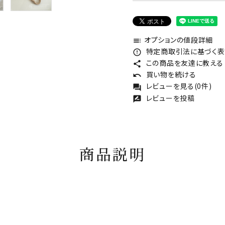
オプションの値段詳細
toc
特定商取引法に基づく表記
error_outline
この商品を友達に教える
share
買い物を続ける
undo
レビューを見る(0件)
forum
レビューを投稿
rate_review
商品説明