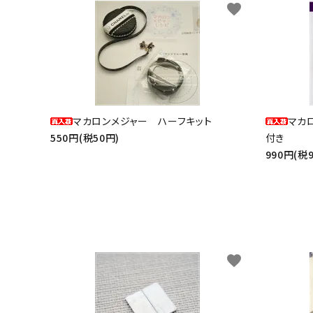
favorite
マカロンメジャー ハーフキット
マカ
550円(税50円)
付き
990円(税
favorite