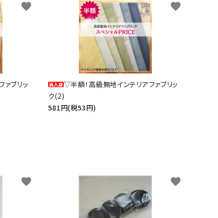
favorite
favorite
ファブリッ
▽半額！高級無地インテリアファブリッ
ク(2)
581円(税53円)
favorite
favorite