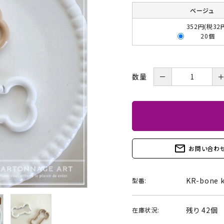
BOX・護美箱・キューブ
ベージュ
BOX
352円(税32
20個
メガネケース
コンパクトミラー・メジャ
ー・モロッカンミラー
－
数量
Lily light・ファイルBOX・
ツリー・ペルメル・フレー
バインダー・カレンダー
ム・クロック・オーナメント
mail_outline
お問い合わ
KR-bone k
型番:
残り 42個
在庫状況: