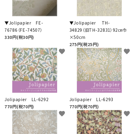
▼Jolipapier FE-
▼Jolipapier TH-
76786（FE-74507）
34829（旧TH-32831）92㎝巾
330円(税30円)
×50cm
275円(税25円)
favorite
favorite
Jolipapier LL-6292
Jolipapier LL-6293
770円(税70円)
770円(税70円)
favorite
favorite