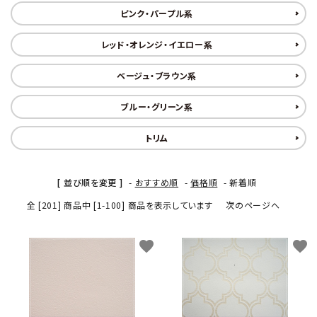
金具・パーツ類
ピンク・パープル系
レッド・オレンジ・イエロー系
フルキット
ベージュ・ブラウン系
Jolipapier
ブルー・グリーン系
デコレーション材料
トリム
道具類
[ 並び順を変更 ]
-
おすすめ順
-
価格順
-
新着順
基本材料
全 [201] 商品中 [1-100] 商品を表示しています
次のページへ
コンテンツ
favorite
favorite
グループ
ガイドライン