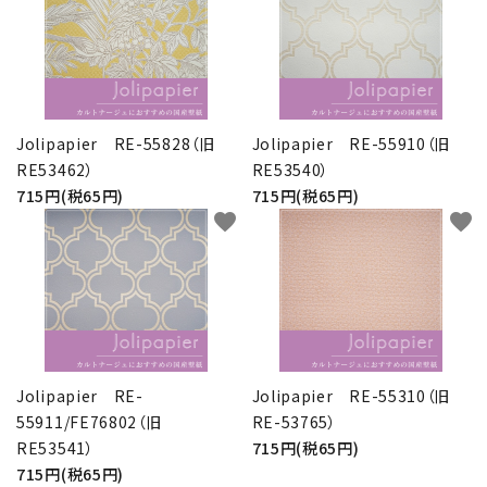
Jolipapier RE-55828（旧
Jolipapier RE-55910（旧
RE53462）
RE53540）
715円(税65円)
715円(税65円)
favorite
favorite
Jolipapier RE-
Jolipapier RE-55310（旧
55911/FE76802（旧
RE-53765）
RE53541）
715円(税65円)
715円(税65円)