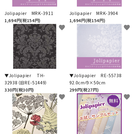
Jolipapier MRK-3911
Jolipapier MRK-3904
1,694円(税154円)
1,694円(税154円)
favorite
favorite
▼Jolipapier TH-
▼Jolipapier RE-55738
32938（旧RE-51449）
92.0cm巾×50cm
330円(税30円)
299円(税27円)
favorite
favorite