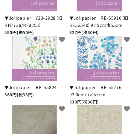
お問い合わせ
▼Jolipapier Y23-2928（旧
▼Jolipapier RE-55910（旧
RH7738/RF8255）
RE53540）92.5cm巾55cm
550円(税50円)
327円(税30円)
favorite
favorite
▼Jolipapier RE-55824
▼Jolipapier RE-55776
360円(税33円)
92.0cm巾×55cm
330円(税30円)
favorite
favorite