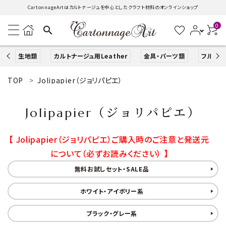
CartonnageArtはカルトナージュを中心としたクラフト材料のオンラインショップ
0
search
生地類
カルトナージュ用Leather
金具・パーツ類
フルキッ
TOP
Jolipapier（ジョリパピエ）
search
Jolipapier（ジョリパピエ）
ACCOUNT MENU
ようこそ ゲスト 様
【 Jolipapier（ジョリパピエ）ご購入時のご注意と発送元
について（必ずお読みください） 】
ログイン
新規会員登録
無料お試しセット・SALE品
生地類
ホワイト・アイボリー系
カルトナージュLeather用
ブラック・グレー系