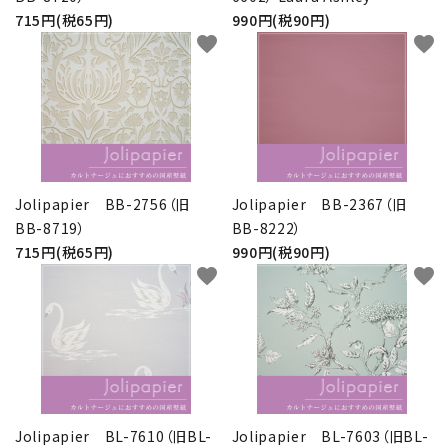
715円(税65円)
990円(税90円)
favorite
favorite
Jolipapier BB-2756（旧
Jolipapier BB-2367（旧
BB-8719）
BB-8222）
715円(税65円)
990円(税90円)
favorite
favorite
Jolipapier BL-7610（旧BL-
Jolipapier BL-7603（旧BL-