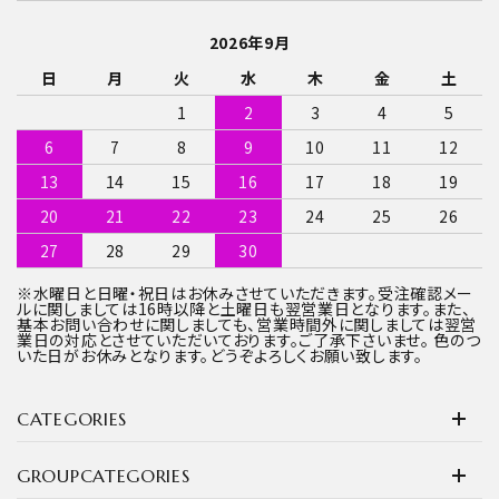
2026年9月
日
月
火
水
木
金
土
1
2
3
4
5
6
7
8
9
10
11
12
13
14
15
16
17
18
19
20
21
22
23
24
25
26
27
28
29
30
※水曜日と日曜・祝日はお休みさせていただきます。受注確認メー
ルに関しましては16時以降と土曜日も翌営業日となります。また、
基本お問い合わせに関しましても、営業時間外に関しましては翌営
業日の対応とさせていただいております。ご了承下さいませ。 色のつ
いた日がお休みとなります。どうぞよろしくお願い致します。
CATEGORIES
GROUPCATEGORIES