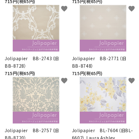
715円(税65円)
715円(税65円)
favorite
favorite
Jolipapier BB-2743（旧
Jolipapier BB-2771（旧
BB-8728）
BB-8748）
715円(税65円)
715円(税65円)
favorite
favorite
Jolipapier BB-2757（旧
Jolipapier BL-7604（旧BL-
BB-8720）
6602） Laura Ashley