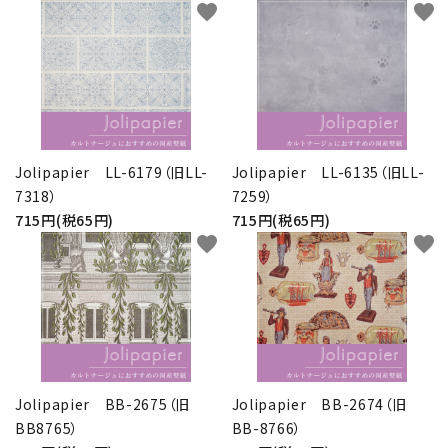
favorite
favorite
Jolipapier LL-6179（旧LL-
Jolipapier LL-6135（旧LL-
7318）
7259）
715円(税65円)
715円(税65円)
favorite
favorite
Jolipapier BB-2675（旧
Jolipapier BB-2674（旧
BB8765）
BB-8766）