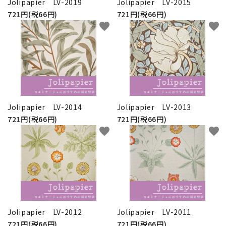
Jolipapier LV-2019
Jolipapier LV-2015
721円(税66円)
721円(税66円)
favorite
favorite
Jolipapier LV-2014
Jolipapier LV-2013
721円(税66円)
721円(税66円)
favorite
favorite
Jolipapier LV-2012
Jolipapier LV-2011
721円(税66円)
721円(税66円)