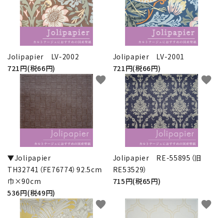
Jolipapier LV-2002
Jolipapier LV-2001
721円(税66円)
721円(税66円)
favorite
favorite
▼Jolipapier
Jolipapier RE-55895（旧
TH32741（FE76774）92.5cm
RE53529）
巾×90cm
715円(税65円)
536円(税49円)
favorite
favorite