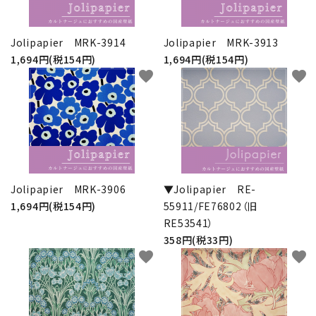
Jolipapier MRK-3914
Jolipapier MRK-3913
1,694円(税154円)
1,694円(税154円)
favorite
favorite
Jolipapier MRK-3906
▼Jolipapier RE-
1,694円(税154円)
55911/FE76802（旧
RE53541）
358円(税33円)
favorite
favorite