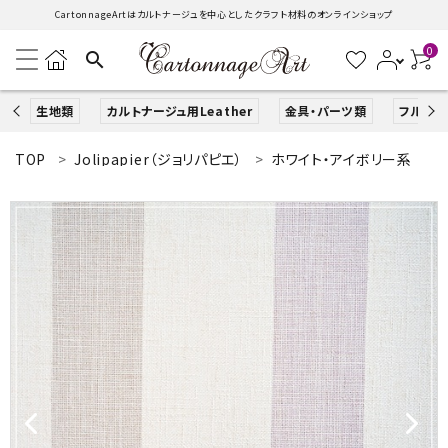
CartonnageArtはカルトナージュを中心としたクラフト材料のオンラインショップ
0
search
生地類
カルトナージュ用Leather
金具・パーツ類
フルキッ
TOP
Jolipapier（ジョリパピエ）
ホワイト・アイボリー系
search
ACCOUNT MENU
ようこそ ゲスト 様
ログイン
新規会員登録
生地類
カルトナージュLeather用