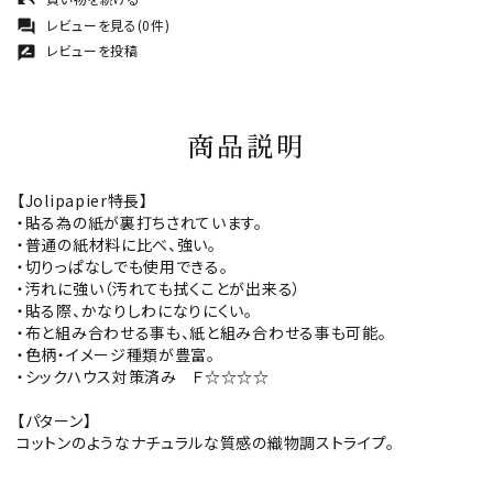
undo
レビューを見る(0件)
forum
レビューを投稿
rate_review
商品説明
【Jolipapier特長】
・貼る為の紙が裏打ちされています。
・普通の紙材料に比べ、強い。
・切りっぱなしでも使用できる。
・汚れに強い（汚れても拭くことが出来る）
・貼る際、かなりしわになりにくい。
・布と組み合わせる事も、紙と組み合わせる事も可能。
・色柄・イメージ種類が豊富。
・シックハウス対策済み Ｆ☆☆☆☆
【パターン】
コットンのようなナチュラルな質感の織物調ストライプ。