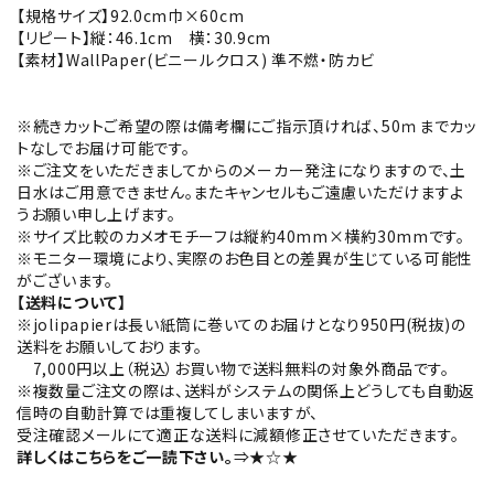
【規格サイズ】92.0cm巾×60cm
【リピート】縦：46.1cm 横：30.9cm
【素材】WallPaper(ビニールクロス) 準不燃・防カビ
※続きカットご希望の際は備考欄にご指示頂ければ、50ｍまでカッ
トなしでお届け可能です。
※ご注文をいただきましてからのメーカー発注になりますので、土
日水はご用意できません。またキャンセルもご遠慮いただけますよ
うお願い申し上げます。
※サイズ比較のカメオモチーフは縦約40mm×横約30mmです。
※モニター環境により、実際のお色目との差異が生じている可能性
がございます。
【送料について】
※jolipapierは長い紙筒に巻いてのお届けとなり950円(税抜)の
送料をお願いしております。
7,000円以上（税込）お買い物で送料無料の対象外商品です。
※複数量ご注文の際は、送料がシステムの関係上どうしても自動返
信時の自動計算では重複してしまいますが、
受注確認メールにて適正な送料に減額修正させていただきます。
詳しくはこちらをご一読下さい。
⇒★☆★