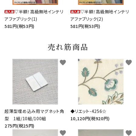
▽半額！高級無地インテリ
▽半額！高級無地インテリ
アファブリック(1)
アファブリック(2)
581円(税53円)
581円(税53円)
売れ筋商品
favorite
favorite
超薄型埋め込み用マグネット角
◆リエット-4256☆
型 1組/10組/100組
10,120円(税920円)
275円(税25円)
favorite
favorite