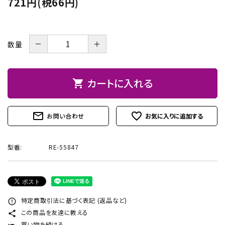
721円(税66円)
お問い合わせ
－
＋
数量
カートに入れる
shopping_cart
mail_outline
favorite_outline
お問い合わせ
型番:
RE-55847
特定商取引法に基づく表記 (返品など)
error_outline
この商品を友達に教える
share
買い物を続ける