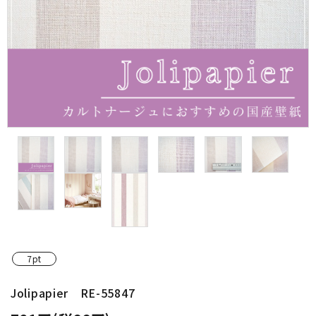
金具・パーツ類
フルキット
Jolipapier
デコレーション材料
道具類
基本材料
コンテンツ
7pt
グループ
Jolipapier RE-55847
ガイドライン