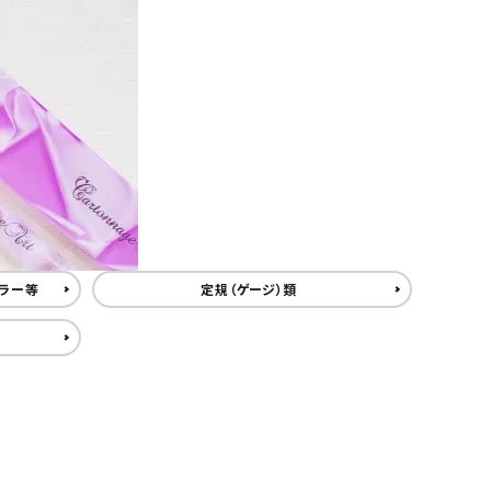
ト
ン、
ュ
紙
皮
ーパーBOX
Hand BOX
ード・レー
ザーフラ
紙・
ヘ
に
粘
シ
ス類
ワー）
台
ラ、
お
着
ー
紙
モデ
す
テ
ル
iPhoneカバー
スマホショルダーバッグ・
デコレー
カメリア
アップリ
その他
類
ラー
す
ー
シ
マカロンポーチ・ポーチ類
ションパ
フラワー
ケ類
等
め
プ・
ー
ーツ
パスケース・ネームプレー
の
両
ト
weight（ウ
その
スタ
トホルダー・通帳ケース
糊
面
クレイモ
デコレー
ェイ
他
ータ
テ
チーフ
ションペ
ト）
ーお
ー
（Clay
ーパー
デラー等
定規（ゲージ）類
道
プ
Motif)
具セ
類
ット
接
着
剤・
綿・