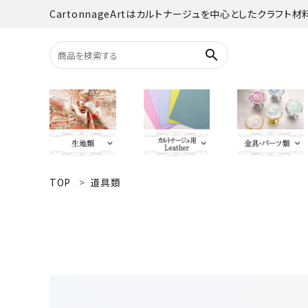
CartonnageArtはカルトナージュを中心としたクラフト
search
TOP
道具類
search
YUWA
Italian Leather
がま口・口
Carton
TextilePantry
留め具・マグ
Moda 
ACCOUNT MENU
オーダーカット
ようこそ ゲスト 様
jolifleur
その他
アソー
ログイン
新規会員登録
Others（その他）