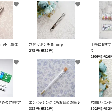
favorite
favorite
mmΦ 単体
穴開けポンチ 8mmφ
手帳におすす
275円(税25円)
り」
290円(税26
favorite
favorite
勧めの定規『ア
エンボッシングにもお勧めの筆♪
穴開けポンチ 
352円(税32円)
352円(税32