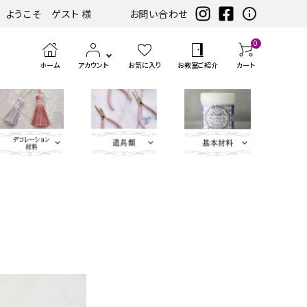
ようこそ ゲスト 様
お問い合わせ
0
ホーム
アカウント
お気に入り
お教室ご紹介
カート
eather（エコレザー含
ツ
まみ類
エンボス
ホワイト・アイ
扇子・袱紗・ルージュケー
LIBERTY FABRICS
ベースキット
刺繍モチ
ハサ
ブラック・グレ
ミニサイズレザー＆アソートセット
持ち手
ポン
アイロン
チェスト・ドレッサー
ハーフキット（レシピ
カ
筆、
ピンク・パープ
カ
ボタン類
水
定
ス
パーツ
ボリー系
ス・ピアス
ーフ・刺
ミ・
ー系
チ・
転写シー
付カルトンセット）
ル
刷
ル系
ル
貼
規
ラ
類
松尾捺染
カラビナ・カン類
繍アップ
カッ
パン
ル
ト
毛、
ト
り
（ゲ
イ
ベージュ・ブラ
ディフューザー・マット・コ
ブルー・グリー
カードケース・名刺入れ
トリム
リケ
ター
チ類
ン・
エン
ナ
テ
ー
サ
インテリアファブリックス
ウン系
ースター・フラワーベース
ン系
類
ケ
ボス
ー
ー
ジ）
ー
リボン・ト
Leather
チャーム
タッセル
ン
ペ
ジ
プ・
類
合
ティッシュBOX・ロールペ
バニティバッグ・トランク・
リム・ブレ
Flower（レ
パーツ
類