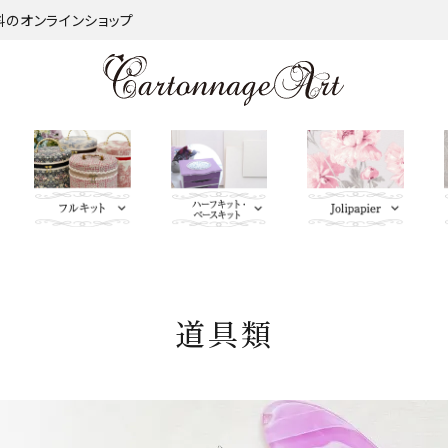
材料のオンラインショップ
金類
nageart Design
サロントレー・トレー類・バ
薄手 Leather
鋲 類
ミラー（鏡）
Import Fabric(輸入生地)
キーリング・イニシャルタ
無料お試しセッ
芦屋Marty L
キットパー
つ
インダー
グ・キーケース
ト・SALE品
む）
道具類
ネット
Fabric
ＢＡＧ持ち手
QUILT GATE
脚 
キャニスター・バスケット
Leatherサンプル
その他
パニエ・ボンボニエール・
レッド・オレン
トセット
SOULEIADO
ダイヤモンドハート
ジ・イエロー系
ミニチュアBAG
がま口BOX・ラデュレ