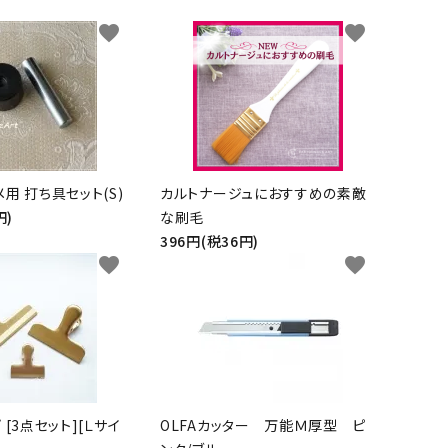
favorite
favorite
用 打ち具セット(S)
カルトナージュにおすすめの素敵
円)
な刷毛
396円(税36円)
favorite
favorite
 [3点セット][Ｌサイ
OLFAカッター 万能Ｍ厚型 ピ