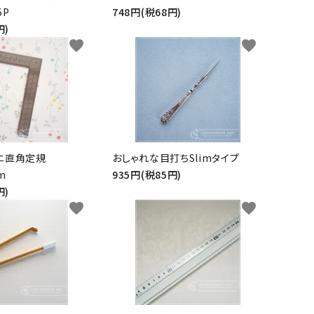
5P
748円(税68円)
円)
favorite
favorite
ニ直角定規
おしゃれな目打ちSlimタイプ
m
935円(税85円)
円)
favorite
favorite