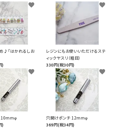
そ
favorite
favorite
の
他
め♪「はかれるしお
レジンにもお使いいただけるステ
ィックヤスリ（粗目）
円)
330円(税30円)
favorite
favorite
10mmφ
穴開けポンチ 12mmφ
円)
369円(税34円)