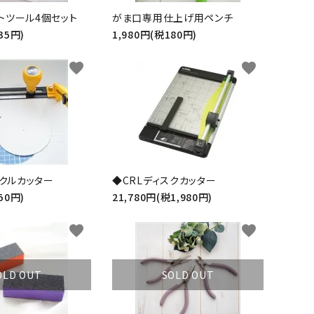
トツール4個セット
がま口専用仕上げ用ペンチ
35円)
1,980円(税180円)
favorite
favorite
ークルカッター
◆CRLディスクカッター
50円)
21,780円(税1,980円)
favorite
favorite
OLD OUT
SOLD OUT