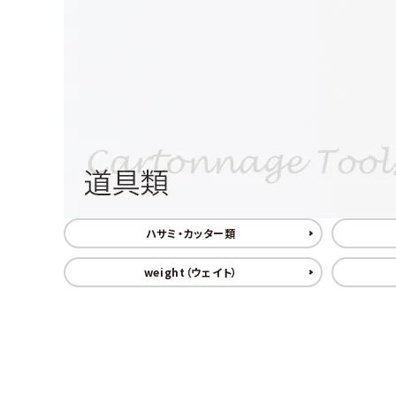
生地類
カルトナージュLeather用
金具・パーツ類
フルキット
Jolipapier
ハサミ・カッター類
デコレーション材料
weight（ウェイト）
道具類
基本材料
コンテンツ