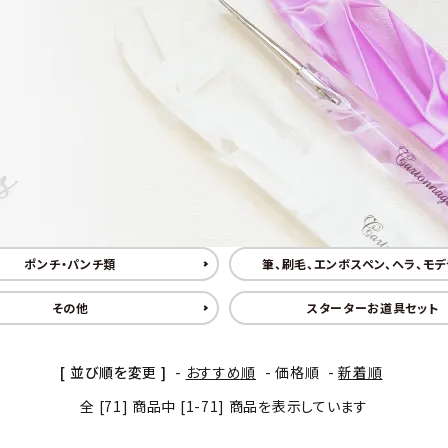
BOX・護美箱・キューブ
BOX
メガネケース
コンパクトミラー・メジャ
ー・モロッカンミラー
Lily light・ファイルBOX・
ツリー・ペルメル・フレー
バインダー・カレンダー
ム・クロック・オーナメント
ポンチ・パンチ類
筆、刷毛、エンボスペン、ヘラ、モ
その他
スターターお道具セット
[ 並び順を変更 ]
-
おすすめ順
-
価格順
-
新着順
全 [71] 商品中 [1-71] 商品を表示しています