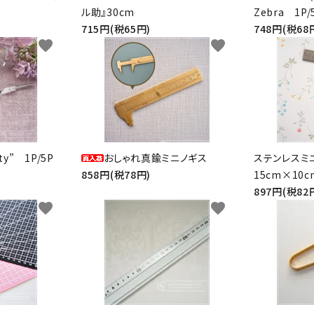
ル助』30cm
Zebra 1P/
715円(税65円)
748円(税68
favorite
favorite
y” 1P/5P
おしゃれ真鍮ミニノギス
ステンレスミ
858円(税78円)
15cm×10c
897円(税82
favorite
favorite