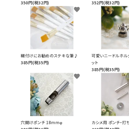
350円(税32円)
352円(税32円)
favorite
糊付けにお勧めのステキな筆♪
可愛いニードルホル
385円(税35円)
ット
385円(税35円)
favorite
穴開けポンチ 18mmφ
カシメ用 ポンチ・打ち