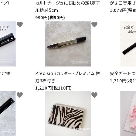
イズ）
カルトナージュにお勧めの定規『ア
がま口専用さ
ル助』45cm
1,078円(税9
990円(税90円)
favorite
favorite
m定規
Precisionカッター・プレミアム 替
安全ガードつ
刃3枚付き
1,210円(税1
1,210円(税110円)
favorite
favorite