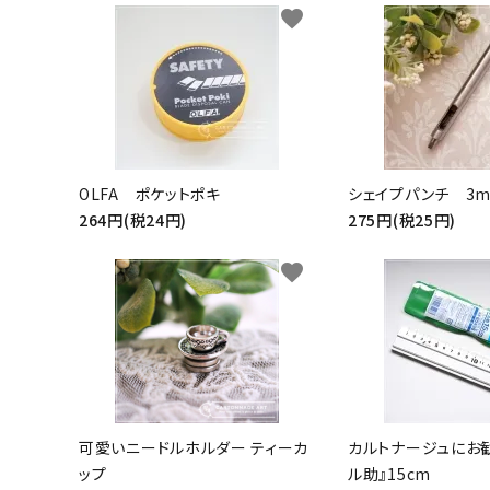
favorite
グループ
ガイドライン
お問い合わせ
OLFA ポケットポキ
シェイプパンチ 3
264円(税24円)
275円(税25円)
favorite
可愛いニードルホルダー ティーカ
カルトナージュにお
ップ
ル助』15cm