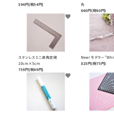
594円(税54円)
先
660円(税60円)
favorite
ステンレスミニ直角定規
New！モデラー”Whit
10cm×5cm
825円(税75円)
759円(税69円)
favorite