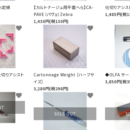
m定規
【カルトナージュ用平面へら】CA-
仕切りアシス
PAVE（パヴェ）Zebra
1,485円(税1
1,430円(税130円)
favorite
favorite
仕切りアシスト
Cartonnage Weight ［ハーフサ
◆OLFA サ
イズ］
3,850円(税3
3,280円(税298円)
favorite
favorite
UT
SOLD OUT
S