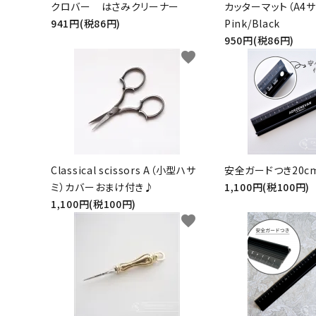
クロバー はさみクリーナー
カッターマット（A4サ
941円(税86円)
Pink/Black
950円(税86円)
favorite
Classical scissors A（小型ハサ
安全ガードつき20c
ミ）カバーおまけ付き♪
1,100円(税100円)
1,100円(税100円)
favorite