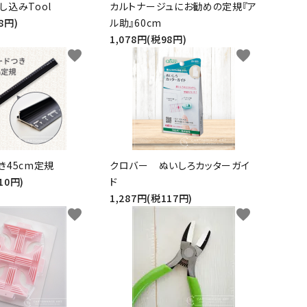
し込みTool
カルトナージュにお勧めの定規『ア
8円)
ル助』60cm
1,078円(税98円)
favorite
favorite
き45cm定規
クロバー ぬいしろカッターガイ
10円)
ド
1,287円(税117円)
favorite
favorite