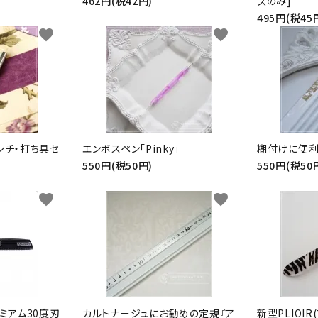
462円(税42円)
ズのみ]
495円(税45
favorite
favorite
ンチ・打ち具セ
エンボスペン「Pinky」
糊付けに便利
550円(税50円)
550円(税50
favorite
favorite
レミアム30度刃
カルトナージュにお勧めの定規『ア
新型PLIOIR