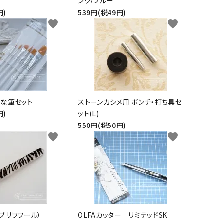
ンク/ブルー
円)
539円(税49円)
favorite
favorite
な筆セット
ストーンカシメ用 ポンチ・打ち具セ
円)
ット(L)
550円(税50円)
favorite
favorite
(プリヲワール）
OLFAカッター リミテッドSK