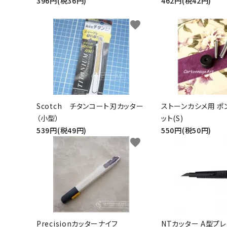
396円(税36円)
462円(税42円)
favorite
Scotch チタンコート刃カッター
ストーンカシメ用 ポ
（小型）
ット(S)
539円(税49円)
550円(税50円)
favorite
Precisionカッターナイフ
NTカッター A型プ