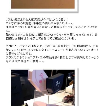
お問い合わせ
パリは気温よりも大気汚染が今年はかなり酷い！
こんなに多くの期間、汚染度の高い日が続くとは・・・。
まずはエッフェル塔が見えるかな～と朝からチェックしてみるといいです
ね。
酷い日はメトロなど公共機関で1DAYチケットが半額になっています。 窓
口横にお知らせが掲示してあるのでご確認くださいね。
２月に入ってすぐに日本にやって参りましたが街中～３日迄は節分、 恵方
巻、、、、、４日からはヴァレンタインチョコレートがあふれていてワァオー！
と驚きっぱなしです。
フランスからのショコラティエの商品を多く目にしますが美味しそう～より
もお値段の高さが印象的・・・。