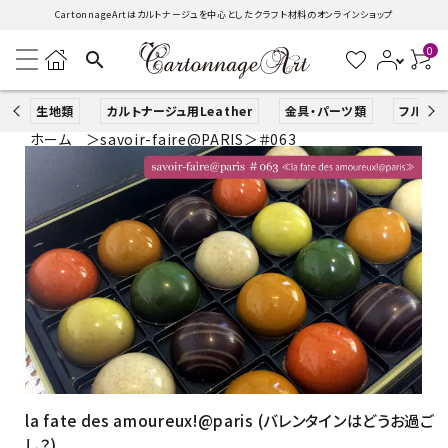
CartonnageArtはカルトナージュを中心としたクラフト材料のオンラインショップ
0
search
生地類
カルトナージュ用Leather
金具・パーツ類
フルキッ
ホーム
＞
savoir-faire@PARIS
＞
＃063
search
ACCOUNT MENU
ようこそ ゲスト 様
ログイン
新規会員登録
生地類
カルトナージュLeather用
la fate des amoureux!@paris (バレンタインはどうお過ご
し？)