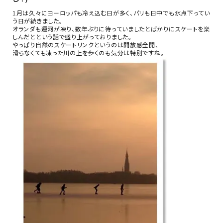
金具・パーツ類
1月は久々にヨーロッパも冷え込む日が多く、パリも日中でも氷点下ってい
う日が続きました。
オランダも運河が凍り、数年ぶりに待っていましたとばかりにスケートを楽
フルキット
しんだとという話で盛り上がっておりました。
やっぱり自然のスケートリンクというのは開放感全開、
滑らなくても凍った川の上を歩くのも気分は特別ですね。
Jolipapier
デコレーション材料
道具類
基本材料
コンテンツ
グループ
ガイドライン