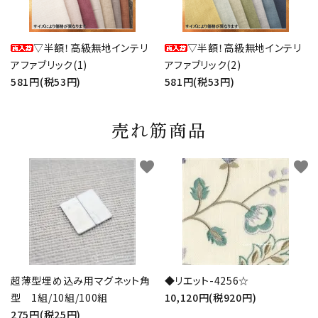
▽半額！高級無地インテリ
▽半額！高級無地インテリ
アファブリック(1)
アファブリック(2)
581円(税53円)
581円(税53円)
売れ筋商品
favorite
favorite
超薄型埋め込み用マグネット角
◆リエット-4256☆
型 1組/10組/100組
10,120円(税920円)
275円(税25円)