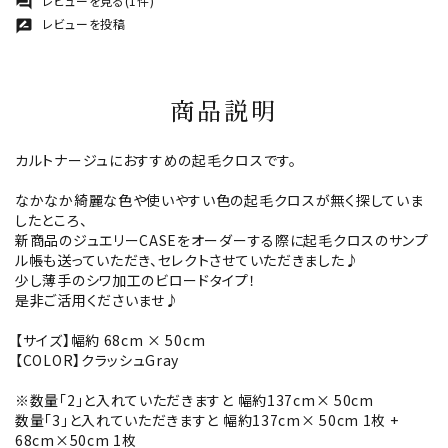
レビューを見る(1件)
forum
レビューを投稿
rate_review
商品説明
カルトナージュにおすすめの起毛クロスです。
なかなか綺麗な色や使いやすい色の起毛クロスが無く探していま
したところ、
新商品のジュエリーCASEをオーダーする際に起毛クロスのサンプ
ル帳も送っていただき、セレクトさせていただきました♪
少し薄手のシワ加工のビロードタイプ！
是非ご活用くださいませ♪
【サイズ】幅約 68cm × 50cm
【COLOR】クラッシュGray
※数量「2」と入れていただきますと 幅約137cm× 50cm
数量「3」と入れていただきますと 幅約137cm× 50cm 1枚 +
68cm×50cm 1枚