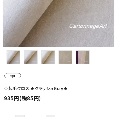
金具・パーツ類
フルキット
Jolipapier
デコレーション材料
道具類
基本材料
9pt
コンテンツ
☆起毛クロス ★クラッシュGray★
935円(税85円)
グループ
ガイドライン