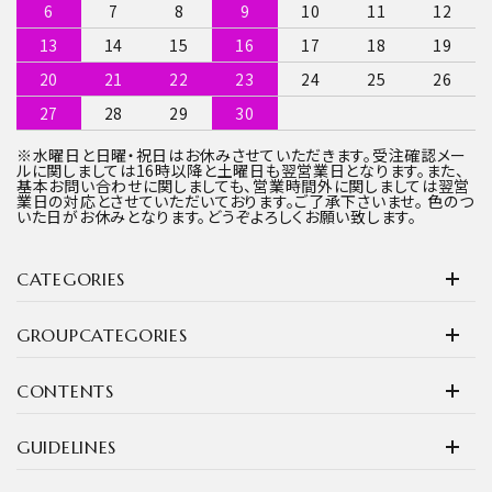
6
7
8
9
10
11
12
13
14
15
16
17
18
19
20
21
22
23
24
25
26
27
28
29
30
※水曜日と日曜・祝日はお休みさせていただきます。受注確認メー
ルに関しましては16時以降と土曜日も翌営業日となります。また、
基本お問い合わせに関しましても、営業時間外に関しましては翌営
業日の対応とさせていただいております。ご了承下さいませ。 色のつ
いた日がお休みとなります。どうぞよろしくお願い致します。
CATEGORIES
GROUPCATEGORIES
CONTENTS
GUIDELINES