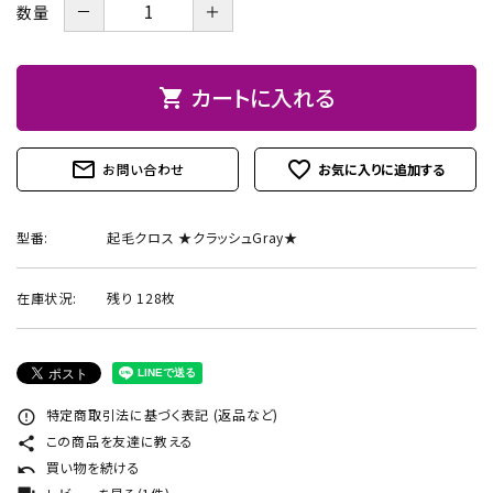
－
＋
数量
お問い合わせ
カートに入れる
shopping_cart
mail_outline
favorite_outline
お問い合わせ
型番:
起毛クロス ★クラッシュGray★
在庫状況:
残り 128枚
特定商取引法に基づく表記 (返品など)
error_outline
この商品を友達に教える
share
買い物を続ける
undo