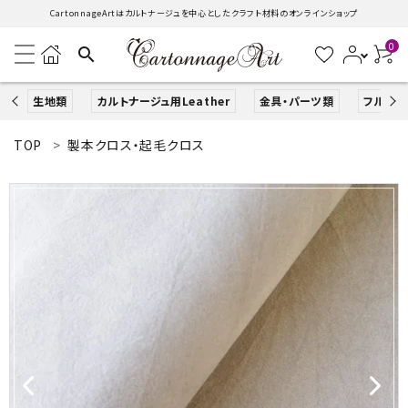
CartonnageArtはカルトナージュを中心としたクラフト材料のオンラインショップ
0
search
生地類
カルトナージュ用Leather
金具・パーツ類
フルキッ
TOP
製本クロス・起毛クロス
search
ACCOUNT MENU
ようこそ ゲスト 様
ログイン
新規会員登録
生地類
カルトナージュLeather用