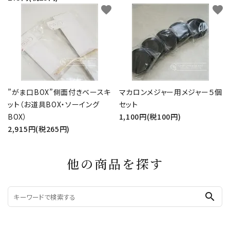
favorite
favorite
”がま口BOX”側面付きベースキ
マカロンメジャー用メジャー５個
ット（お道具BOX・ソーイング
セット
BOX）
1,100円(税100円)
2,915円(税265円)
他の商品を探す
search