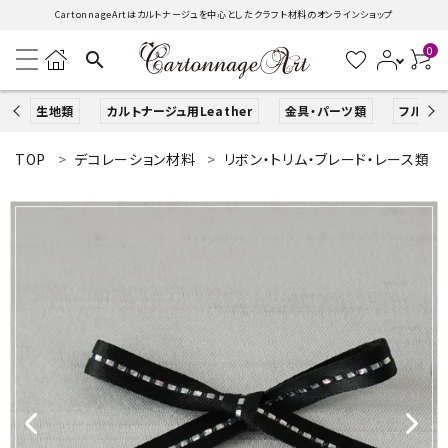
CartonnageArtはカルトナージュを中心としたクラフト材料のオンラインショップ
0
search
生地類
カルトナージュ用Leather
金具・パーツ類
フルキッ
TOP
デコレーション材料
リボン・トリム・ブレード・レース類
search
ACCOUNT MENU
ようこそ ゲスト 様
ログイン
新規会員登録
生地類
カルトナージュLeather用