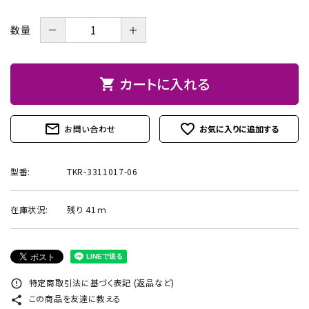
お問い合わせ
－
＋
数量
カートに入れる
shopping_cart
mail_outline
favorite_outline
お問い合わせ
型番:
TKR-3311017-06
在庫状況:
残り 41ｍ
特定商取引法に基づく表記 (返品など)
error_outline
この商品を友達に教える
share