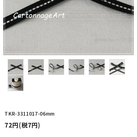
金具・パーツ類
フルキット
Jolipapier
デコレーション材料
道具類
基本材料
コンテンツ
TKR-3311017-06mm
グループ
72円(税7円)
ガイドライン