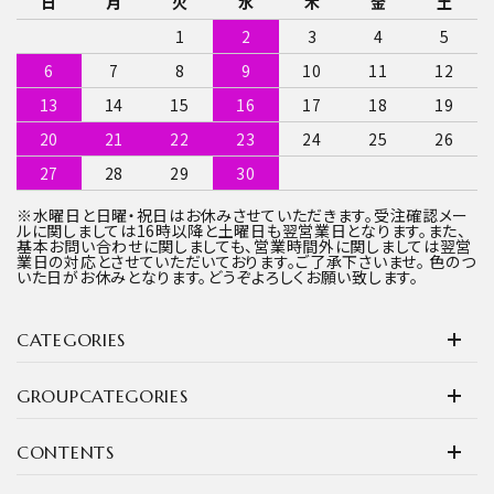
日
月
火
水
木
金
土
1
2
3
4
5
6
7
8
9
10
11
12
13
14
15
16
17
18
19
20
21
22
23
24
25
26
27
28
29
30
※水曜日と日曜・祝日はお休みさせていただきます。受注確認メー
ルに関しましては16時以降と土曜日も翌営業日となります。また、
基本お問い合わせに関しましても、営業時間外に関しましては翌営
業日の対応とさせていただいております。ご了承下さいませ。 色のつ
いた日がお休みとなります。どうぞよろしくお願い致します。
CATEGORIES
GROUPCATEGORIES
CONTENTS