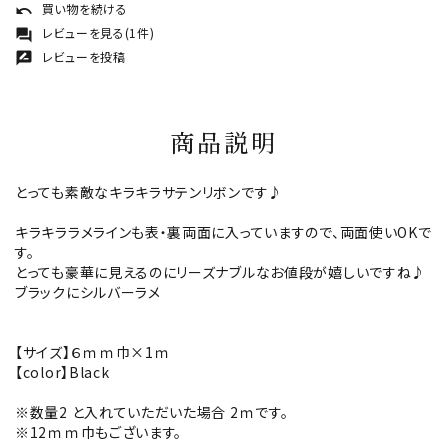
買い物を続ける
undo
レビューを見る(1件)
forum
レビューを投稿
rate_review
商品説明
とっても素敵なキラキラサテンリボンです♪
キラキララメラインも表・裏両面に入っていますので、両面使いOKで
す。
とっても豪華に見えるのにリーズナブルなお値段が嬉しいですね♪
ブラックにシルバーラメ
【サイズ】６ｍｍ巾×1ｍ
【color】Black
※数量2 と入れていただいた場合 2ｍです。
※12ｍｍ巾もございます。