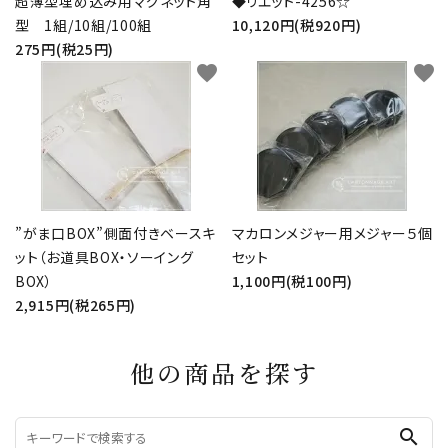
超薄型埋め込み用マグネット角
◆リエット-4256☆
型 1組/10組/100組
10,120円(税920円)
275円(税25円)
favorite
favorite
”がま口BOX”側面付きベースキ
マカロンメジャー用メジャー５個
ット（お道具BOX・ソーイング
セット
BOX）
1,100円(税100円)
2,915円(税265円)
他の商品を探す
search