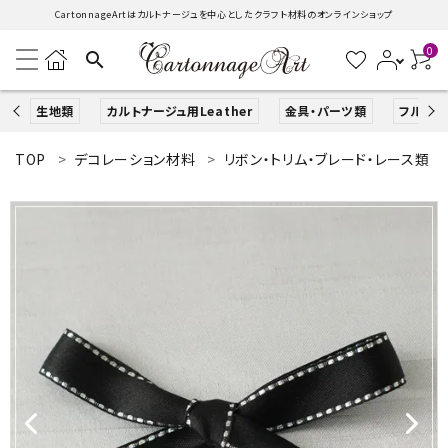
CartonnageArtはカルトナージュを中心としたクラフト材料のオンラインショップ
0
search
生地類
カルトナージュ用Leather
金具・パーツ類
フルキッ
TOP
デコレーション材料
リボン・トリム・ブレード・レース類
search
ACCOUNT MENU
ようこそ ゲスト 様
ログイン
新規会員登録
生地類
カルトナージュLeather用