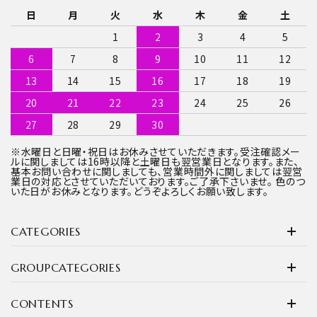
日
月
火
水
木
金
土
1
2
3
4
5
6
7
8
9
10
11
12
13
14
15
16
17
18
19
20
21
22
23
24
25
26
27
28
29
30
※水曜日と日曜・祝日はお休みさせていただきます。受注確認メー
ルに関しましては16時以降と土曜日も翌営業日となります。また、
基本お問い合わせに関しましても、営業時間外に関しましては翌営
業日の対応とさせていただいております。ご了承下さいませ。 色のつ
いた日がお休みとなります。どうぞよろしくお願い致します。
CATEGORIES
GROUPCATEGORIES
CONTENTS