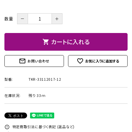
お問い合わせ
－
＋
数量
カートに入れる
shopping_cart
mail_outline
favorite_outline
お問い合わせ
型番:
TKR-33112017-12
在庫状況:
残り 33ｍ
特定商取引法に基づく表記 (返品など)
error_outline