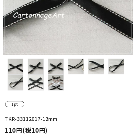
金具・パーツ類
フルキット
Jolipapier
デコレーション材料
道具類
基本材料
コンテンツ
1pt
グループ
TKR-33112017-12mm
110円(税10円)
ガイドライン