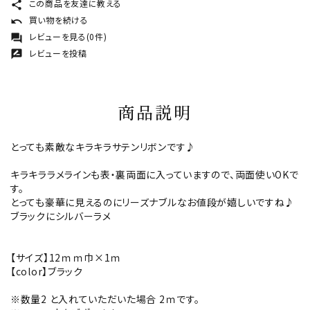
この商品を友達に教える
share
買い物を続ける
undo
レビューを見る(0件)
forum
レビューを投稿
rate_review
商品説明
とっても素敵なキラキラサテンリボンです♪
キラキララメラインも表・裏両面に入っていますので、両面使いOKで
す。
とっても豪華に見えるのにリーズナブルなお値段が嬉しいですね♪
ブラックにシルバーラメ
【サイズ】12ｍｍ巾×1ｍ
【color】ブラック
※数量2 と入れていただいた場合 2ｍです。