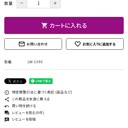
－
＋
数量
お問い合わせ
カートに入れる
shopping_cart
mail_outline
favorite_outline
お問い合わせ
型番:
LW-1593
特定商取引法に基づく表記 (返品など)
error_outline
この商品を友達に教える
share
買い物を続ける
undo
レビューを見る(0件)
forum
レビューを投稿
rate_review