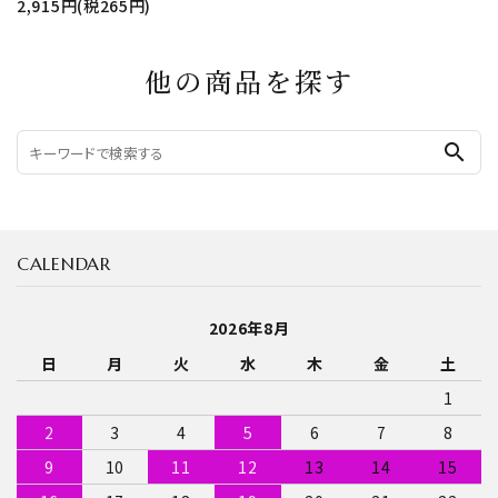
2,915円(税265円)
他の商品を探す
search
CALENDAR
2026年8月
日
月
火
水
木
金
土
1
2
3
4
5
6
7
8
9
10
11
12
13
14
15