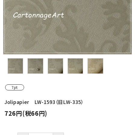
金具・パーツ類
フルキット
Jolipapier
デコレーション材料
道具類
基本材料
7pt
コンテンツ
Jolipapier LW-1593（旧LW-335）
726円(税66円)
グループ
ガイドライン