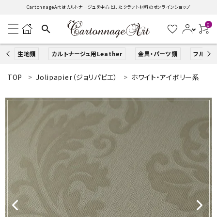
CartonnageArtはカルトナージュを中心としたクラフト材料のオンラインショップ
0
search
生地類
カルトナージュ用Leather
金具・パーツ類
フルキッ
TOP
Jolipapier（ジョリパピエ）
ホワイト・アイボリー系
search
ACCOUNT MENU
ようこそ ゲスト 様
ログイン
新規会員登録
生地類
カルトナージュLeather用