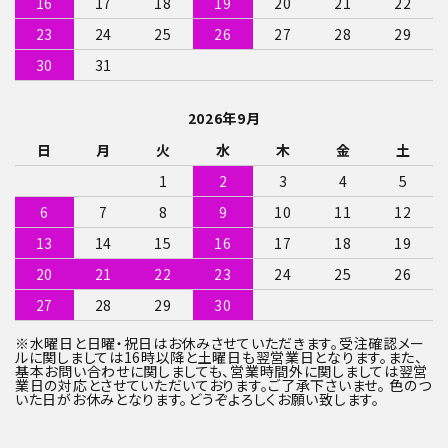
16
17
18
19
20
21
22
23
24
25
26
27
28
29
30
31
2026年9月
日
月
火
水
木
金
土
1
2
3
4
5
6
7
8
9
10
11
12
13
14
15
16
17
18
19
20
21
22
23
24
25
26
27
28
29
30
※水曜日と日曜・祝日はお休みさせていただきます。受注確認メー
ルに関しましては16時以降と土曜日も翌営業日となります。また、
基本お問い合わせに関しましても、営業時間外に関しましては翌営
業日の対応とさせていただいております。ご了承下さいませ。 色のつ
いた日がお休みとなります。どうぞよろしくお願い致します。