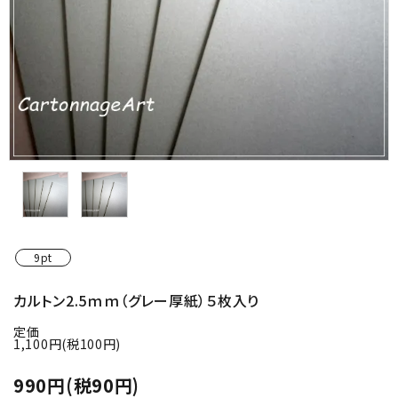
金具・パーツ類
フルキット
Jolipapier
デコレーション材料
道具類
基本材料
9pt
コンテンツ
カルトン2.5ｍｍ（グレー厚紙）５枚入り
定価
グループ
1,100円(税100円)
ガイドライン
990円(税90円)