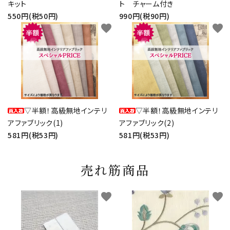
キット
ト チャーム付き
550円(税50円)
990円(税90円)
favorite
favorite
▽半額！高級無地インテリ
▽半額！高級無地インテリ
アファブリック(1)
アファブリック(2)
581円(税53円)
581円(税53円)
売れ筋商品
favorite
favorite