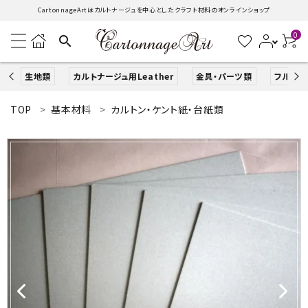
CartonnageArtはカルトナージュを中心としたクラフト材料のオンラインショップ
0
search
生地類
カルトナージュ用Leather
金具・パーツ類
フルキッ
TOP
基本材料
カルトン・ケント紙・台紙類
search
ACCOUNT MENU
ようこそ ゲスト 様
ログイン
新規会員登録
生地類
カルトナージュLeather用