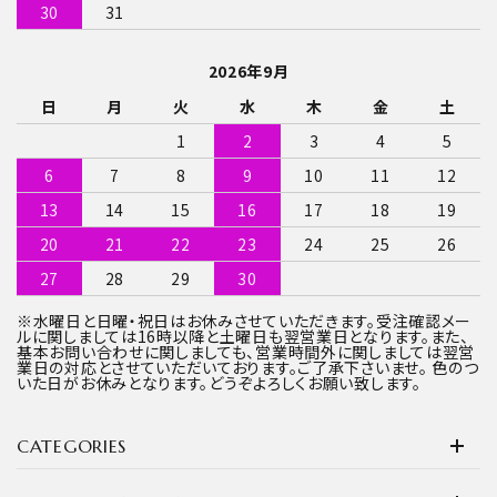
30
31
2026年9月
日
月
火
水
木
金
土
1
2
3
4
5
6
7
8
9
10
11
12
13
14
15
16
17
18
19
20
21
22
23
24
25
26
27
28
29
30
※水曜日と日曜・祝日はお休みさせていただきます。受注確認メー
ルに関しましては16時以降と土曜日も翌営業日となります。また、
基本お問い合わせに関しましても、営業時間外に関しましては翌営
業日の対応とさせていただいております。ご了承下さいませ。 色のつ
いた日がお休みとなります。どうぞよろしくお願い致します。
CATEGORIES