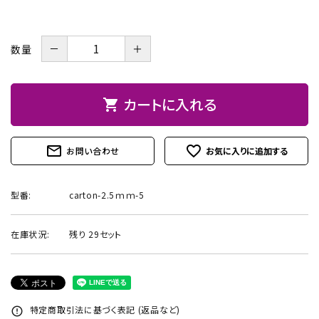
お問い合わせ
－
＋
数量
カートに入れる
shopping_cart
mail_outline
favorite_outline
お問い合わせ
型番:
carton-2.5ｍｍ-5
在庫状況:
残り 29セット
特定商取引法に基づく表記 (返品など)
error_outline