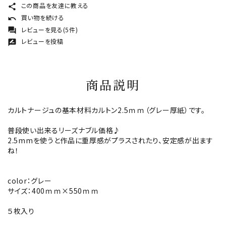
この商品を友達に教える
share
買い物を続ける
undo
レビューを見る(5件)
forum
レビューを投稿
rate_review
商品説明
カルトナージュの基本材料カルトン2.5ｍｍ（グレー厚紙）です。
普段使い出来るリーズナブル価格♪
2.5mmを使うと作品に重厚感がプラスされたり、安定感が出ます
ね！
color：グレー
サイズ：400ｍｍ×550ｍｍ
５枚入り