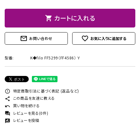
お問い合わせ
カートに入れる
shopping_cart
mail_outline
favorite_outline
お問い合わせ
型番:
K◆filo FF5299（FF4586） Ｙ
特定商取引法に基づく表記 (返品など)
error_outline
この商品を友達に教える
share
買い物を続ける
undo
レビューを見る(0件)
forum
レビューを投稿
rate_review