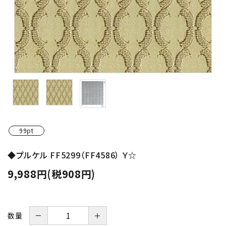
金具・パーツ類
フルキット
Jolipapier
デコレーション材料
道具類
99pt
基本材料
◆プルケル FF5299（FF4586） Ｙ☆
コンテンツ
9,988円(税908円)
グループ
－
＋
数量
ガイドライン