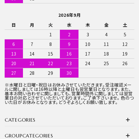
2026年9月
日
月
火
水
木
金
土
1
2
3
4
5
6
7
8
9
10
11
12
13
14
15
16
17
18
19
20
21
22
23
24
25
26
27
28
29
30
※水曜日と日曜・祝日はお休みさせていただきます。受注確認メー
ルに関しましては16時以降と土曜日も翌営業日となります。また、
基本お問い合わせに関しましても、営業時間外に関しましては翌営
業日の対応とさせていただいております。ご了承下さいませ。 色のつ
いた日がお休みとなります。どうぞよろしくお願い致します。
CATEGORIES
GROUPCATEGORIES