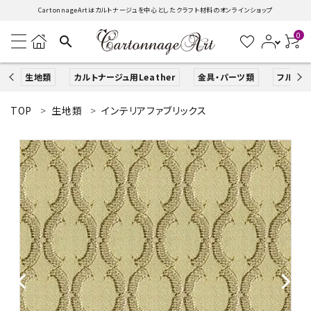
CartonnageArtはカルトナージュを中心としたクラフト材料のオンラインショップ
0
search
生地類
カルトナージュ用Leather
金具・パーツ類
フルキッ
TOP
生地類
インテリアファブリックス
search
ACCOUNT MENU
ようこそ ゲスト 様
ログイン
新規会員登録
生地類
カルトナージュLeather用