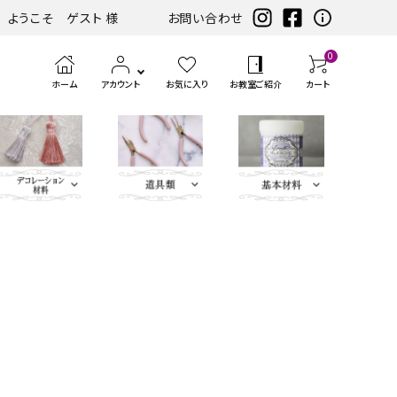
ようこそ ゲスト 様
お問い合わせ
0
ホーム
アカウント
お気に入り
お教室ご紹介
カート
eather（エコレザー含
ツ
まみ類
エンボス
ホワイト・アイ
扇子・袱紗・ルージュケー
LIBERTY FABRICS
ベースキット
刺繍モチ
ハサ
ブラック・グレ
ミニサイズレザー＆アソートセット
持ち手
ポン
アイロン
チェスト・ドレッサー
ハーフキット（レシピ
カ
筆、
ピンク・パープ
カ
ボタン類
水
定
ス
パーツ
ボリー系
ス・ピアス
ーフ・刺
ミ・
ー系
チ・
転写シー
付カルトンセット）
ル
刷
ル系
ル
貼
規
ラ
類
松尾捺染
カラビナ・カン類
繍アップ
カッ
パン
ル
ト
毛、
ト
り
（ゲ
イ
ベージュ・ブラ
ディフューザー・マット・コ
ブルー・グリー
カードケース・名刺入れ
トリム
リケ
ター
チ類
ン・
エン
ナ
テ
ー
サ
インテリアファブリックス
ウン系
ースター・フラワーベース
ン系
類
ケ
ボス
ー
ー
ジ）
ー
リボン・ト
Leather
チャーム
タッセル
ン
ペ
ジ
プ・
類
合
ティッシュBOX・ロールペ
バニティバッグ・トランク・
リム・ブレ
Flower（レ
パーツ
類