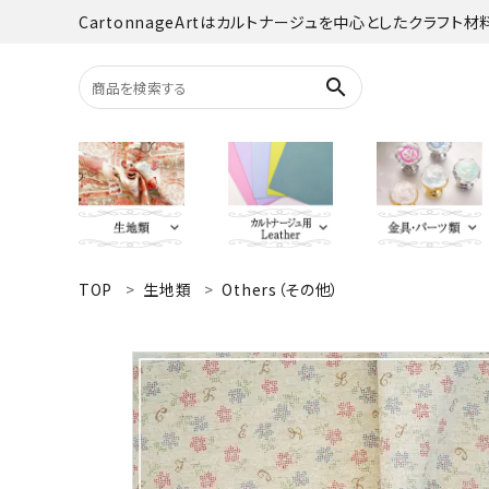
CartonnageArtはカルトナージュを中心としたクラフト
search
TOP
生地類
Others（その他）
search
YUWA
Italian Leather
がま口・口
Carton
TextilePantry
留め具・マグ
Moda 
ACCOUNT MENU
オーダーカット
ようこそ ゲスト 様
jolifleur
その他
アソー
ログイン
新規会員登録
Others（その他）