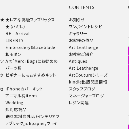
CONTENTS
ス★
★レアな高級ファブリックス
お知らせ
★（ハギレ）
ワンポイントレシピ
RE Arrival
ギャラリー
LIBERTY
お客様の作品
Embroidery＆Laceblade
Art Leatherge
和モダン
お教室ご紹介
ーツ
Art「Merci Bag」にお勧めの
Antiques
パーツ類
Art Leatherge
の
ビギナーにもおすすめキット
ArtCoutureシリーズ
kindle出版関連情報
地
iPhoneカバーキット
スタッフブログ
アニマル柄items
マネージャーブログ
Wedding
レジン関連
卸対応商品
送料無料除外品（インテリアフ
ァブリック,jolipapier,ウェイ