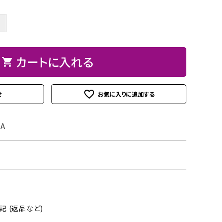
ト
ン、
ュ
紙
皮
ーパーBOX
Hand BOX
ード・レー
ザーフラ
紙・
ヘ
に
粘
シ
＋
ス類
ワー）
台
ラ、
お
着
ー
紙
モデ
す
テ
ル
iPhoneカバー
スマホショルダーバッグ・
デコレー
カメリア
アップリ
その他
類
ラー
す
ー
シ
カートに入れる
マカロンポーチ・ポーチ類
shopping_cart
ションパ
フラワー
ケ類
等
め
プ・
ー
ーツ
パスケース・ネームプレー
の
両
ト
weight（ウ
その
スタ
favorite_outline
せ
トホルダー・通帳ケース
糊
面
クレイモ
デコレー
ェイ
他
ータ
テ
チーフ
ションペ
ト）
ーお
ー
-A
（Clay
ーパー
道
プ
Motif)
具セ
類
ット
接
着
剤・
 (返品など)
綿・