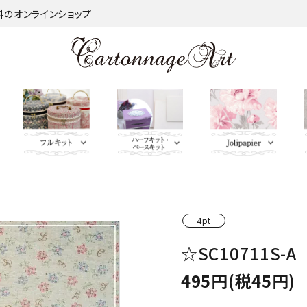
材料のオンラインショップ
金類
nageart Design
サロントレー・トレー類・バ
薄手 Leather
鋲 類
ミラー（鏡）
Import Fabric(輸入生地)
キーリング・イニシャルタ
無料お試しセッ
芦屋Marty L
キットパー
つ
インダー
グ・キーケース
ト・SALE品
む）
4pt
ネット
Fabric
ＢＡＧ持ち手
QUILT GATE
脚 
☆SC10711S-A
キャニスター・バスケット
Leatherサンプル
その他
パニエ・ボンボニエール・
レッド・オレン
トセット
SOULEIADO
ダイヤモンドハート
ジ・イエロー系
495円(税45円)
ミニチュアBAG
がま口BOX・ラデュレ