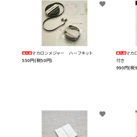
favorite
マカロンメジャー ハーフキット
マカ
550円(税50円)
付き
990円(税
favorite