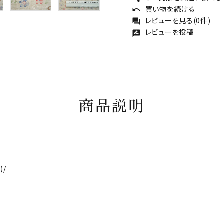
買い物を続ける
undo
レビューを見る(0件)
forum
レビューを投稿
rate_review
商品説明
)/