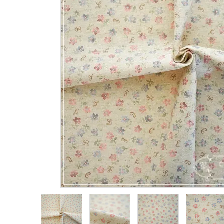
生地類
カルトナージュLeather用
金具・パーツ類
フルキット
Jolipapier
デコレーション材料
道具類
基本材料
コンテンツ