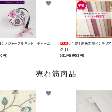
favorite
ロンメジャーフルキット チャーム
▽半額！高級無地インテリア
ク(1)
90円)
581円(税53円)
売れ筋商品
favorite