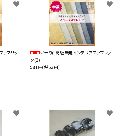
favorite
favorite
ファブリッ
▽半額！高級無地インテリアファブリッ
ク(2)
581円(税53円)
favorite
favorite