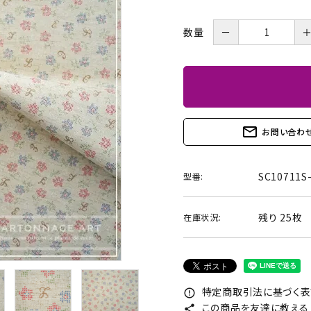
BOX・護美箱・キューブ
BOX
－
数量
メガネケース
コンパクトミラー・メジャ
ー・モロッカンミラー
Lily light・ファイルBOX・
ツリー・ペルメル・フレー
mail_outline
お問い合わ
バインダー・カレンダー
ム・クロック・オーナメント
SC10711S
型番:
残り 25枚
在庫状況:
特定商取引法に基づく表記
error_outline
この商品を友達に教える
share