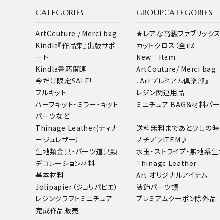
CATEGORIES
GROUPCATEGORIES
ArtCouture / Merci bag
★レアな高級ファブリック
Kindle『作品集』出版サポ
カットクロス（全巾）
ート
New Item
Kindle書籍関連
ArtCouture/ Merci bag
今だけ限定SALE!
『Artプレミアム倶楽部』
フルキット
レジン関連用品
ハーフキット・ミラー・キット
ミニチュア BAG＆材料パ
パーツなど
Thinage Leather(ティナ
送料無料まであと少しの時
ージュレザー）
プチプラITEM♪
生地類
金具・パーツ
道具類
水玉・ストライプ・無地系生
デコレーション材料
Thinage Leather
基本材料
Art オリジナルアイテム
Jolipapier（ジョリパピエ）
装飾パーツ類
レジンクラフト
ミニチュア
プレミアムクーポン除外品
完成作品販売