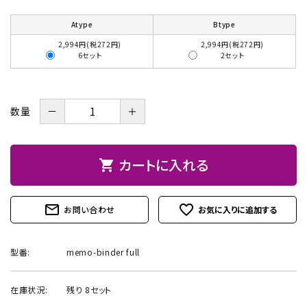
お問い合わせ
Atype
Btype
2,994円(税272円)
2,994円(税272円)
6セット
2セット
－
＋
数量
カートに入れる
shopping_cart
mail_outline
favorite_outline
お問い合わせ
型番:
memo-binder full
在庫状況:
残り 8セット