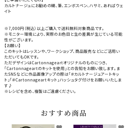
カルトナージュにお勧めの糊、筆、エンボスペン、ハサミ、あればウェ
イト
※7,000円（税込）以上ご購入で送料無料対象商品です。
※モニター環境により、実際のお色目と生の差異が生じている可能
性がございます。
【お願い】
このキットはレッスンや、ワークショップ、商品販売などにご活用い
ただいてもOKです。
ただデザインはCartonnageartオリジナルのものにつき、
「Cartonnageartのキットを使用」との告知をお願い致します。ま
たSNSなどに作品画像アップの際は「＃カルトナージュアートキッ
ト」「＃Cartonnageartキット」ハッシュタグ付けをお願いいたしま
す♪
※レシピを含め、複製はご遠慮ください。
おすすめ商品
favorite
favorite