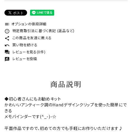
オプションの値段詳細
toc
特定商取引法に基づく表記 (返品など)
error_outline
この商品を友達に教える
share
買い物を続ける
undo
レビューを見る(0件)
forum
レビューを投稿
rate_review
商品説明
◆初心者さんにもお勧めキット
かわいいアンティーク調のHandデザインクリップを使った簡単にで
きる
メモバインダーです(^_-)-☆
平面作品ですので、初めての方でも手軽にお作りいただけます♪