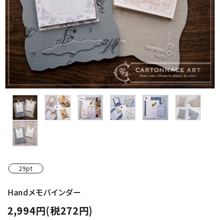
金具・パーツ類
フルキット
Jolipapier
デコレーション材料
道具類
基本材料
コンテンツ
29pt
グループ
Handメモバインダー
2,994円(税272円)
ガイドライン