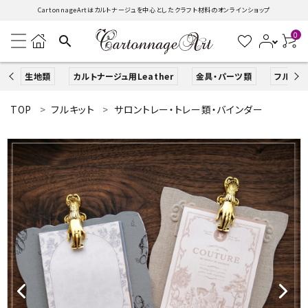
CartonnageArtはカルトナージュを中心としたクラフト材料のオンラインショップ
0
search
生地類
カルトナージュ用Leather
金具・パーツ類
フルキッ
TOP
フルキット
サロントレー・トレー類・バインダー
search
ACCOUNT MENU
ようこそ ゲスト 様
ログイン
新規会員登録
生地類
カルトナージュLeather用