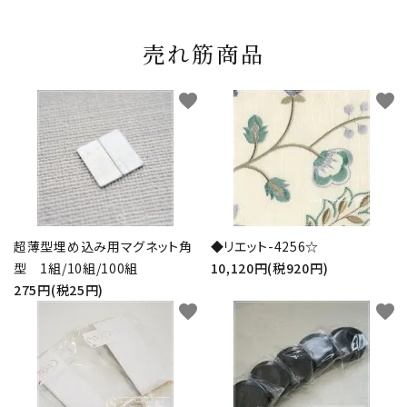
売れ筋商品
favorite
favorite
超薄型埋め込み用マグネット角
◆リエット-4256☆
型 1組/10組/100組
10,120円(税920円)
275円(税25円)
favorite
favorite