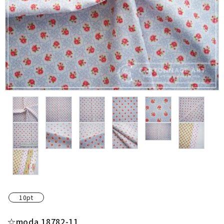
金具・パーツ類
フルキット
Jolipapier
デコレーション材料
道具類
基本材料
コンテンツ
グループ
10pt
ガイドライン
☆moda 18782-11