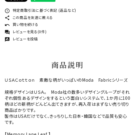
特定商取引法に基づく表記 (返品など)
error_outline
この商品を友達に教える
share
買い物を続ける
undo
レビューを見る(0件)
forum
レビューを投稿
rate_review
商品説明
ＵＳＡＣｏｔｔｏｎ 素敵な柄がいっぱいのModa Fabricシリーズ
規格デザインはＵＳＡ。 Moda社の数多いデザイングループがそれ
ぞれ個性あるデザインをするという面白いシステムで、１か月に100
柄ほどの新柄がどんどん出てきますが、再入荷はまずない売り切り
商品ばかりです。
製作はUSAだけでなく、きっちりした日本・韓国などで品質も安心
です。
【Memory Lane Leaf 】