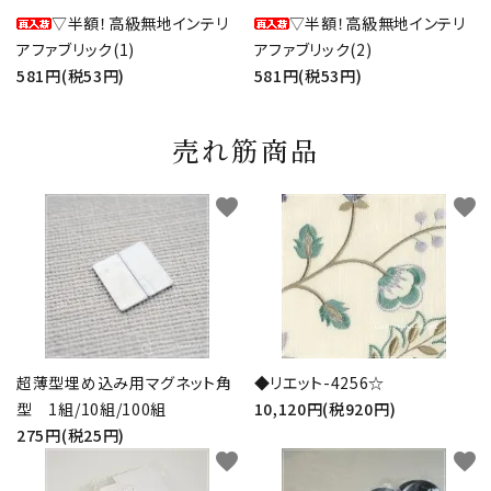
▽半額！高級無地インテリ
▽半額！高級無地インテリ
アファブリック(1)
アファブリック(2)
581円(税53円)
581円(税53円)
売れ筋商品
favorite
favorite
超薄型埋め込み用マグネット角
◆リエット-4256☆
型 1組/10組/100組
10,120円(税920円)
275円(税25円)
favorite
favorite