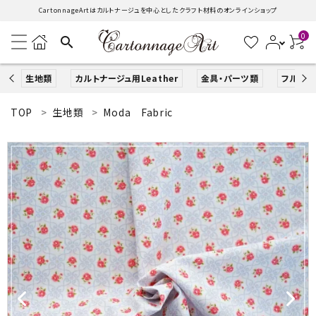
CartonnageArtはカルトナージュを中心としたクラフト材料のオンラインショップ
0
search
生地類
カルトナージュ用Leather
金具・パーツ類
フルキッ
TOP
生地類
Moda Fabric
search
ACCOUNT MENU
ようこそ ゲスト 様
ログイン
新規会員登録
生地類
カルトナージュLeather用