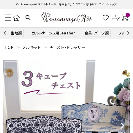
CartonnageArtはカルトナージュを中心としたクラフト材料のオンラインショップ
0
search
生地類
カルトナージュ用Leather
金具・パーツ類
フルキッ
TOP
フルキット
チェスト・ドレッサー
search
ACCOUNT MENU
ようこそ ゲスト 様
ログイン
新規会員登録
生地類
カルトナージュLeather用