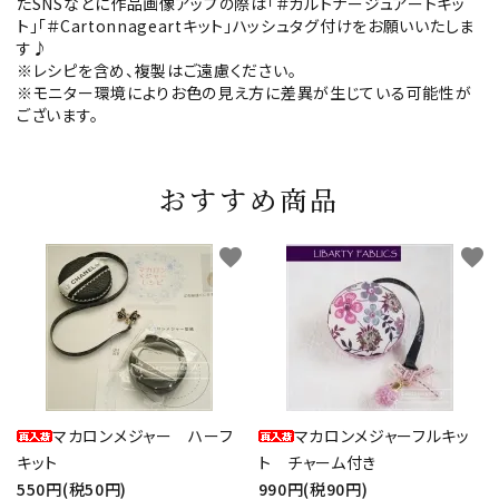
たSNSなどに作品画像アップの際は「＃カルトナージュアートキッ
ト」「＃Cartonnageartキット」ハッシュタグ付けをお願いいたしま
す♪
※レシピを含め、複製はご遠慮ください。
※モニター環境によりお色の見え方に差異が生じている可能性が
ございます。
おすすめ商品
favorite
favorite
マカロンメジャー ハーフ
マカロンメジャーフルキッ
キット
ト チャーム付き
550円(税50円)
990円(税90円)