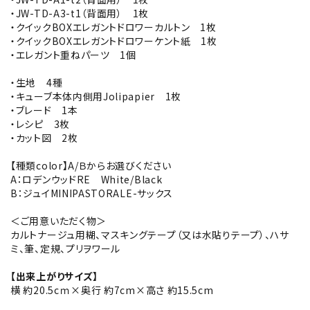
・JW-TD-A3-t1（背面用） 1枚
・クイックBOXエレガントドロワーカルトン 1枚
・クイックBOXエレガントドロワーケント紙 1枚
・エレガント重ねパーツ 1個
・生地 4種
・キューブ本体内側用Jolipapier 1枚
・ブレード 1本
・レシピ 3枚
・カット図 2枚
【種類color】A/Ｂからお選びください
A：ロデンウッドRE White/Black
B：ジュイMINIPASTORALE-サックス
＜ご用意いただく物＞
カルトナージュ用糊、マスキングテープ（又は水貼りテープ）、ハサ
ミ、筆、定規、プリヲワール
【出来上がりサイズ】
横 約20.5cｍ×奥行 約7cm×高さ 約15.5cm