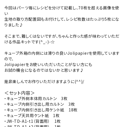
今回はパーツ毎にレシピを分けて記載し、70枚を超える画像を使
い
生地の取り方配置図もお付けして、レシピ枚数はたっぷり5枚にな
りました♪
そこまで、難しくはないですが、ちゃんと作った感が味わっていただ
ける作品キットです(^_-)-☆
キューブ外箱の内側には滑りの良いJolipapierを使用しています
ので、
Jolipapierをお使いいただいたことがない方にも
お試の機会になるのではないかと思います♪
是非楽しんでお作りいただけますように(^^)/
＜セット内容＞
・キューブ外側本体用カルトン 3枚
・キューブ内側引き出し用カルトン 3枚
・キューブ内側引き出し用ケント紙 18枚
・キューブ天井用ケント紙 1枚
・JW-TD-A1-t1（背面用） 1枚
・JW-TD-A1-t2（背面用） 1枚