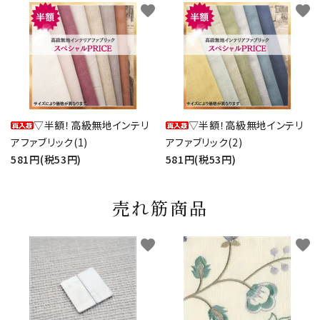
favorite
favorite
▽半額！高級無地インテリ
▽半額！高級無地インテリ
アファブリック(1)
アファブリック(2)
581円(税53円)
581円(税53円)
売れ筋商品
favorite
favorite