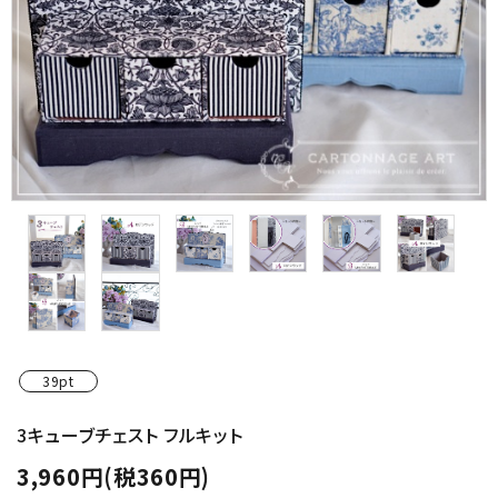
金具・パーツ類
フルキット
Jolipapier
デコレーション材料
道具類
基本材料
コンテンツ
39pt
グループ
3キューブチェスト フルキット
3,960円(税360円)
ガイドライン