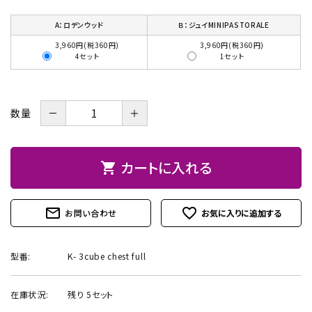
お問い合わせ
A：ロデンウッド
Ｂ：ジュイMINIPASTORALE
3,960円(税360円)
3,960円(税360円)
4セット
1セット
－
＋
数量
カートに入れる
shopping_cart
mail_outline
favorite_outline
お問い合わせ
型番:
K- 3cube chest full
在庫状況:
残り 5セット