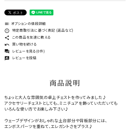
オプションの値段詳細
toc
特定商取引法に基づく表記 (返品など)
error_outline
この商品を友達に教える
share
買い物を続ける
undo
レビューを見る(0件)
forum
レビューを投稿
rate_review
商品説明
ちょっと大人な雰囲気の卓上チェストを作ってみました♪
アクセサリーチェストとしても、ミニチュアを飾っていただいても
いろんな使い方でお楽しみ下さい♪
ウェーブデザインがおしゃれな土台部分や背板部分には、
エンボスパーツを重ねて、エレガントさをプラス♪