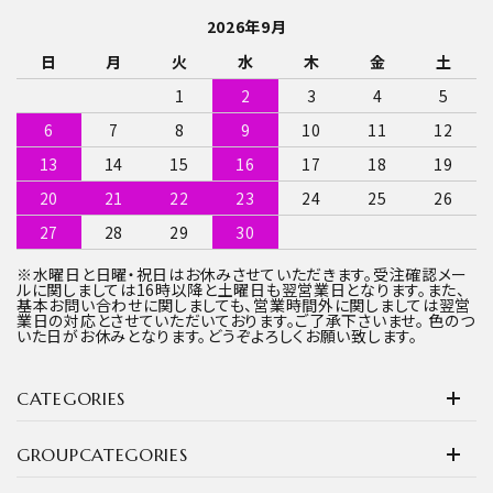
2026年9月
日
月
火
水
木
金
土
1
2
3
4
5
6
7
8
9
10
11
12
13
14
15
16
17
18
19
20
21
22
23
24
25
26
27
28
29
30
※水曜日と日曜・祝日はお休みさせていただきます。受注確認メー
ルに関しましては16時以降と土曜日も翌営業日となります。また、
基本お問い合わせに関しましても、営業時間外に関しましては翌営
業日の対応とさせていただいております。ご了承下さいませ。 色のつ
いた日がお休みとなります。どうぞよろしくお願い致します。
CATEGORIES
GROUPCATEGORIES