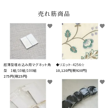
売れ筋商品
favorite
favorite
超薄型埋め込み用マグネット角
◆リエット-4256☆
型 1組/10組/100組
10,120円(税920円)
275円(税25円)
favorite
favorite