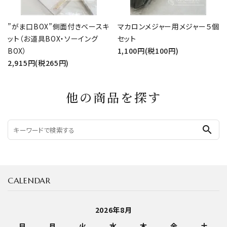
”がま口BOX”側面付きベースキ
マカロンメジャー用メジャー５個
ット（お道具BOX・ソーイング
セット
BOX）
1,100円(税100円)
2,915円(税265円)
他の商品を探す
search
CALENDAR
2026年8月
日
月
火
水
木
金
土