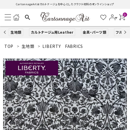
CartonnageArtはカルトナージュを中心としたクラフト材料のオンラインショップ
0
search
生地類
カルトナージュ用Leather
金具・パーツ類
フルキッ
TOP
生地類
LIBERTY FABRICS
search
ACCOUNT MENU
ようこそ ゲスト 様
ログイン
新規会員登録
生地類
カルトナージュLeather用