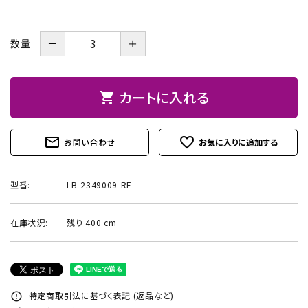
お問い合わせ
－
＋
数量
カートに入れる
shopping_cart
mail_outline
favorite_outline
お問い合わせ
型番:
LB-2349009-RE
在庫状況:
残り 400 cm
特定商取引法に基づく表記 (返品など)
error_outline