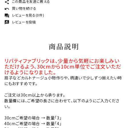
この商品を友達に教える
share
買い物を続ける
undo
レビューを見る(0件)
forum
レビューを投稿
rate_review
商品説明
リバティファブリックは、少量から気軽にお楽しみい
ただけるよう、30cmから10cm単位でご注文いただ
けるようになりました。
扇子などカルトナージュ小物作りや、柄違いで少しずつ揃えたい時
にもおすすめです。
ご注文は30cm以上から承ります。
数量欄には、ご希望の長さに合わせて、以下のようにご入力くださ
い。
30cmご希望の場合 → 数量「3」
40cmご希望の場合 → 数量「4」