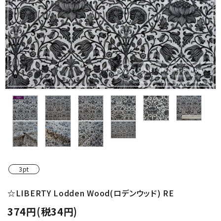
金具・パーツ類
フルキット
Jolipapier
デコレーション材料
道具類
基本材料
コンテンツ
3pt
グループ
☆LIBERTY Lodden Wood(ロデンウッド) RE
374円(税34円)
ガイドライン