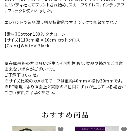
にリバティ社にてプリントされ始め、スカーフやドレス、インテリアフ
ァブリックに使われました。
エレガントで気品漂う柄が特徴的です♪シックで素敵ですね♪
【素材】Cotton100％ タナローン
【サイズ】110cm幅 ×10cm カットクロス
【Color】White×Black
※在庫最終の方は狂いが生じる可能性あり、欠品や続きでご用意
出来ない場合がございます。
ご了承下さいませ。
※サイズ比較のカメオモチーフは縦約40mm×横約30mmです。
※PC環境により画面上と実際のお色目にずれが生じている場合が
ございます。ご了承ください。
おすすめ商品
favorite
favorite