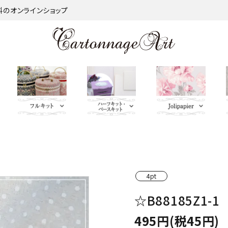
材料のオンラインショップ
金類
nageart Design
サロントレー・トレー類・バ
薄手 Leather
鋲 類
ミラー（鏡）
Import Fabric(輸入生地)
キーリング・イニシャルタ
無料お試しセッ
芦屋Marty L
キットパー
つ
インダー
グ・キーケース
ト・SALE品
む）
ネット
Fabric
ＢＡＧ持ち手
QUILT GATE
脚 
4pt
キャニスター・バスケット
Leatherサンプル
その他
パニエ・ボンボニエール・
レッド・オレン
トセット
SOULEIADO
☆B88185Z1-1
ダイヤモンドハート
ジ・イエロー系
495円(税45円)
ミニチュアBAG
がま口BOX・ラデュレ