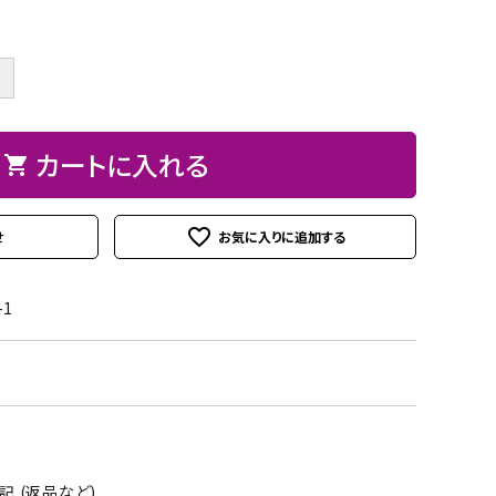
ト
ン、
ュ
紙
皮
ーパーBOX
Hand BOX
ード・レー
ザーフラ
紙・
ヘ
に
粘
シ
ス類
ワー）
台
ラ、
お
着
ー
＋
紙
モデ
す
テ
ル
iPhoneカバー
スマホショルダーバッグ・
デコレー
カメリア
アップリ
その他
類
ラー
す
ー
シ
マカロンポーチ・ポーチ類
ションパ
フラワー
ケ類
等
め
プ・
ー
カートに入れる
shopping_cart
ーツ
パスケース・ネームプレー
の
両
ト
weight（ウ
その
スタ
トホルダー・通帳ケース
糊
面
クレイモ
デコレー
favorite_outline
ェイ
他
ータ
せ
テ
チーフ
ションペ
ト）
ーお
ー
（Clay
ーパー
道
プ
-1
Motif)
具セ
類
ット
接
着
剤・
綿・
 (返品など)