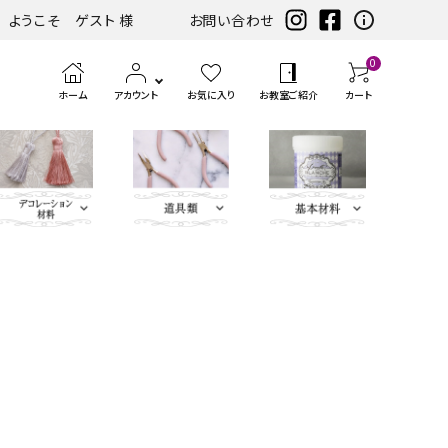
ようこそ ゲスト 様
お問い合わせ
0
ホーム
アカウント
お気に入り
お教室ご紹介
カート
eather（エコレザー含
ツ
まみ類
エンボス
ホワイト・アイ
扇子・袱紗・ルージュケー
LIBERTY FABRICS
ベースキット
刺繍モチ
ハサ
ブラック・グレ
ミニサイズレザー＆アソートセット
持ち手
ポン
アイロン
チェスト・ドレッサー
ハーフキット（レシピ
カ
筆、
ピンク・パープ
カ
ボタン類
水
定
ス
パーツ
ボリー系
ス・ピアス
ーフ・刺
ミ・
ー系
チ・
転写シー
付カルトンセット）
ル
刷
ル系
ル
貼
規
ラ
類
松尾捺染
カラビナ・カン類
繍アップ
カッ
パン
ル
ト
毛、
ト
り
（ゲ
イ
ベージュ・ブラ
ディフューザー・マット・コ
ブルー・グリー
カードケース・名刺入れ
トリム
リケ
ター
チ類
ン・
エン
ナ
テ
ー
サ
インテリアファブリックス
ウン系
ースター・フラワーベース
ン系
類
ケ
ボス
ー
ー
ジ）
ー
リボン・ト
Leather
チャーム
タッセル
ン
ペ
ジ
プ・
類
合
ティッシュBOX・ロールペ
バニティバッグ・トランク・
リム・ブレ
Flower（レ
パーツ
類