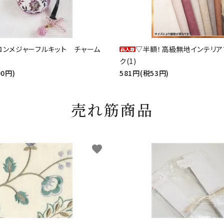
ロンメジャーフルキット チャーム
▽半額！高級無地インテリア
ク(1)
90円)
581円(税53円)
売れ筋商品
favorite