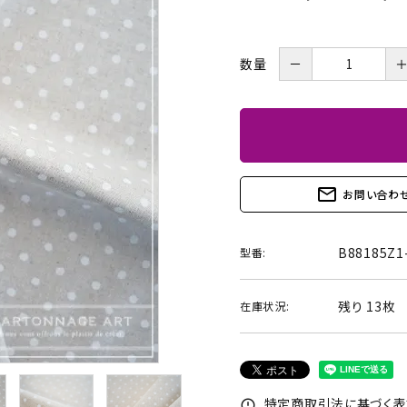
BOX・護美箱・キューブ
BOX
－
数量
メガネケース
コンパクトミラー・メジャ
ー・モロッカンミラー
Lily light・ファイルBOX・
ツリー・ペルメル・フレー
バインダー・カレンダー
ム・クロック・オーナメント
mail_outline
お問い合わ
B88185Z1
型番:
残り 13枚
在庫状況:
特定商取引法に基づく表記
error_outline