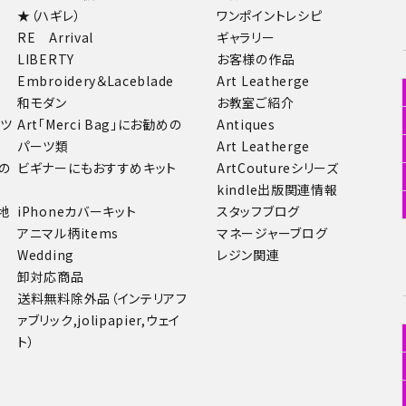
★（ハギレ）
ワンポイントレシピ
RE Arrival
ギャラリー
LIBERTY
お客様の作品
Embroidery＆Laceblade
Art Leatherge
和モダン
お教室ご紹介
ーツ
Art「Merci Bag」にお勧めの
Antiques
パーツ類
Art Leatherge
の
ビギナーにもおすすめキット
ArtCoutureシリーズ
kindle出版関連情報
地
iPhoneカバーキット
スタッフブログ
アニマル柄items
マネージャーブログ
Wedding
レジン関連
卸対応商品
送料無料除外品（インテリアフ
ァブリック,jolipapier,ウェイ
ト）