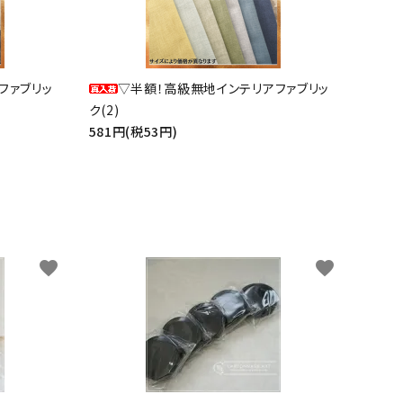
ファブリッ
▽半額！高級無地インテリアファブリッ
ク(2)
581円(税53円)
favorite
favorite