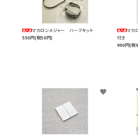
マカロンメジャー ハーフキット
マカ
550円(税50円)
付き
990円(税
favorite