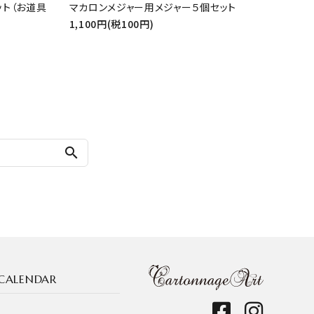
ット（お道具
マカロンメジャー用メジャー５個セット
1,100円(税100円)
search
CALENDAR