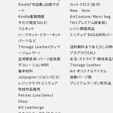
Kindle『作品集』出版サポ
カットクロス（全巾）
ート
New Item
Kindle書籍関連
ArtCouture/ Merci bag
今だけ限定SALE!
『Artプレミアム倶楽部』
フルキット
レジン関連用品
ハーフキット・ミラー・キット
ミニチュア BAG＆材料パ
パーツなど
Thinage Leather(ティナ
送料無料まであと少しの時
ージュレザー）
プチプラITEM♪
生地類
金具・パーツ
道具類
水玉・ストライプ・無地系生
デコレーション材料
Thinage Leather
基本材料
Art オリジナルアイテム
Jolipapier（ジョリパピエ）
装飾パーツ類
レジンクラフト
ミニチュア
プレミアムクーポン除外品
完成作品販売
Petites Luxe Select
Shop
Art Leatherge