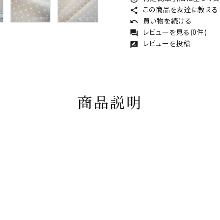
この商品を友達に教える
share
買い物を続ける
undo
レビューを見る(0件)
forum
レビューを投稿
rate_review
商品説明