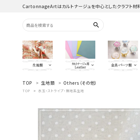
CartonnageArtはカルトナージュを中心としたクラフト
search
TOP
生地類
Others（その他）
search
YUWA
Italian Leather
がま口・口
Carton
TOP
水玉・ストライプ・無地系生地
TextilePantry
留め具・マグ
Moda 
ACCOUNT MENU
オーダーカット
ようこそ ゲスト 様
jolifleur
その他
アソー
ログイン
新規会員登録
Others（その他）