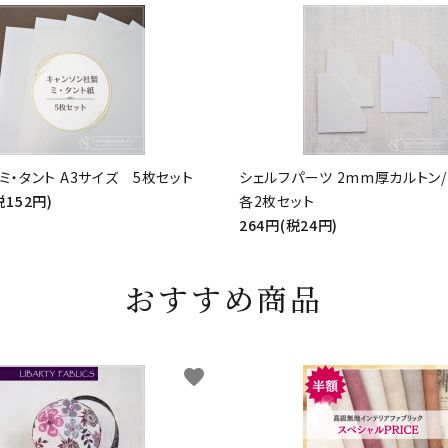
ミ・タント A3サイズ 5枚セット
シェルフパーツ 2mm厚カルト
税152円)
各2枚セット
264円(税24円)
おすすめ商品
favorite