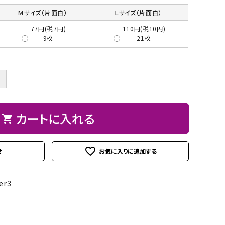
ト
ン、
ュ
紙
皮
ーパーBOX
Hand BOX
ード・レー
ザーフラ
Ｍサイズ（片面白）
Ｌサイズ（片面白）
紙・
ヘ
に
粘
シ
ス類
ワー）
77円(税7円)
110円(税10円)
台
ラ、
お
着
ー
9枚
21枚
紙
モデ
す
テ
ル
iPhoneカバー
スマホショルダーバッグ・
デコレー
カメリア
アップリ
その他
類
ラー
す
ー
シ
マカロンポーチ・ポーチ類
ションパ
フラワー
ケ類
等
め
プ・
ー
ーツ
＋
パスケース・ネームプレー
の
両
ト
weight（ウ
その
スタ
トホルダー・通帳ケース
糊
面
クレイモ
デコレー
ェイ
他
ータ
テ
チーフ
ションペ
カートに入れる
shopping_cart
ト）
ーお
ー
（Clay
ーパー
道
プ
Motif)
具セ
favorite_outline
せ
類
ット
接
er3
着
剤・
綿・