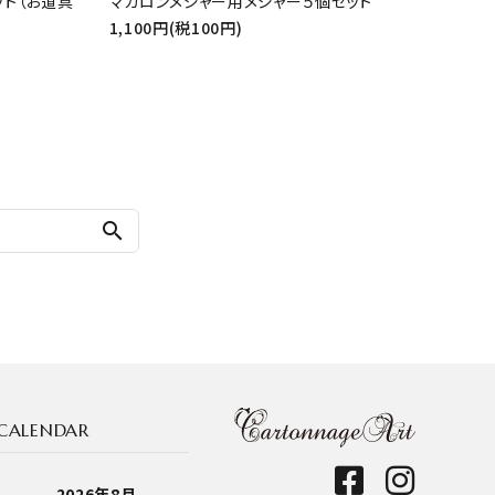
ット（お道具
マカロンメジャー用メジャー５個セット
1,100円(税100円)
search
CALENDAR
2026年8月