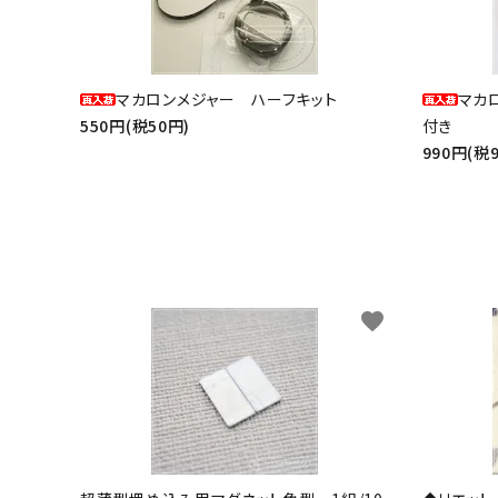
マカロンメジャー ハーフキット
マカ
550円(税50円)
付き
990円(税
favorite