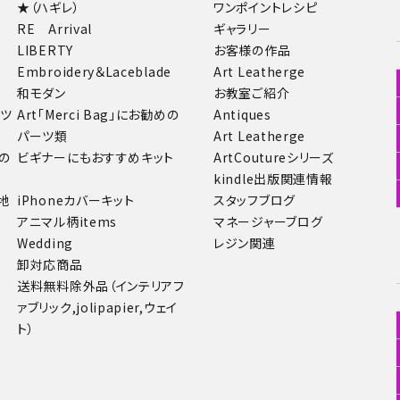
★（ハギレ）
ワンポイントレシピ
RE Arrival
ギャラリー
LIBERTY
お客様の作品
Embroidery＆Laceblade
Art Leatherge
和モダン
お教室ご紹介
ーツ
Art「Merci Bag」にお勧めの
Antiques
パーツ類
Art Leatherge
の
ビギナーにもおすすめキット
ArtCoutureシリーズ
kindle出版関連情報
地
iPhoneカバーキット
スタッフブログ
アニマル柄items
マネージャーブログ
Wedding
レジン関連
卸対応商品
送料無料除外品（インテリアフ
ァブリック,jolipapier,ウェイ
ト）