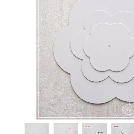
生地類
カルトナージュLeather用
金具・パーツ類
フルキット
Jolipapier
デコレーション材料
道具類
基本材料
コンテンツ