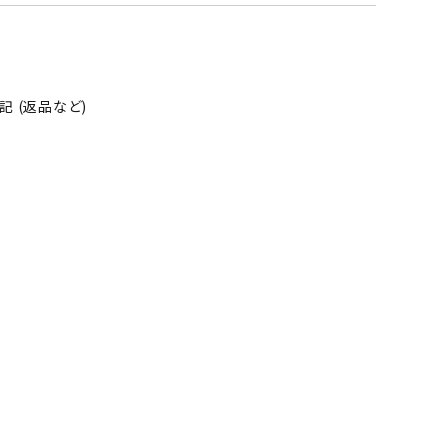
そ
の
他
 (返品など)