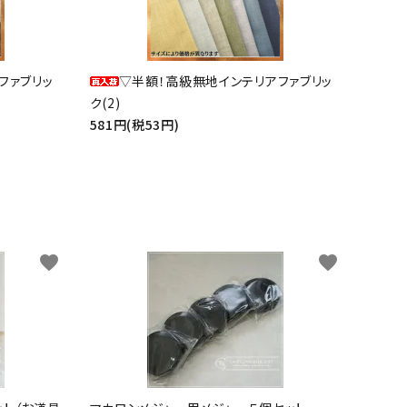
ファブリッ
▽半額！高級無地インテリアファブリッ
ク(2)
581円(税53円)
favorite
favorite