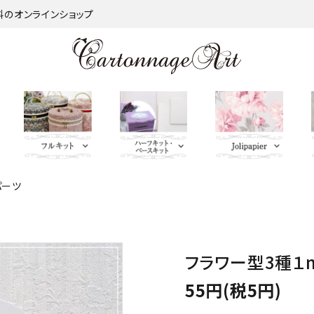
材料のオンラインショップ
パーツ
金類
nageart Design
サロントレー・トレー類・バ
薄手 Leather
鋲 類
ミラー（鏡）
Import Fabric(輸入生地)
キーリング・イニシャルタ
無料お試しセッ
芦屋Marty L
キットパー
つ
インダー
グ・キーケース
ト・SALE品
む）
ネット
Fabric
ＢＡＧ持ち手
QUILT GATE
脚 
キャニスター・バスケット
Leatherサンプル
その他
パニエ・ボンボニエール・
レッド・オレン
フラワー型3種１m
トセット
SOULEIADO
ダイヤモンドハート
ジ・イエロー系
55円(税5円)
ミニチュアBAG
がま口BOX・ラデュレ