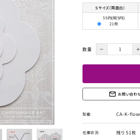
BOX・護美箱・キューブ
Ｓサイズ（両面白）
BOX
55円(税5円)
21枚
メガネケース
コンパクトミラー・メジャ
ー・モロッカンミラー
－
数量
Lily light・ファイルBOX・
ツリー・ペルメル・フレー
バインダー・カレンダー
ム・クロック・オーナメント
mail_outline
お問い合わ
CA-K-flow
型番:
残り 51枚
在庫状況: