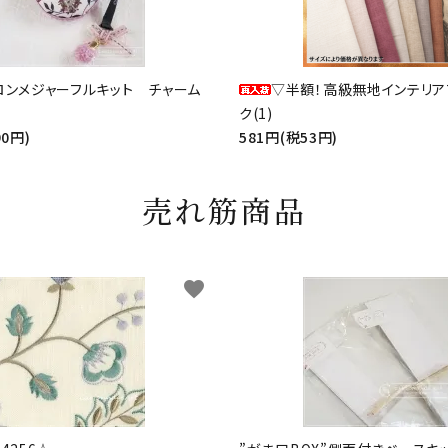
ロンメジャーフルキット チャーム
▽半額！高級無地インテリア
ク(1)
90円)
581円(税53円)
売れ筋商品
favorite