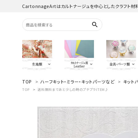
CartonnageArtはカルトナージュを中心としたクラフト
search
TOP
ハーフキット・ミラー・キットパーツなど
キット
search
YUWA
Italian Leather
がま口・口
Carton
TOP
送料無料まであと少しの時のプチプラITEM♪
TextilePantry
留め具・マグ
Moda 
ACCOUNT MENU
オーダーカット
ようこそ ゲスト 様
jolifleur
その他
アソー
ログイン
新規会員登録
Others（その他）