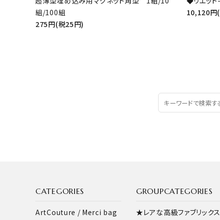
超薄型埋め込み用マグネット角型 1組/10
◆リエット-
組/100組
10,120円
275円(税25円)
CATEGORIES
GROUPCATEGORIES
ArtCouture / Merci bag
★レアな高級ファブリック