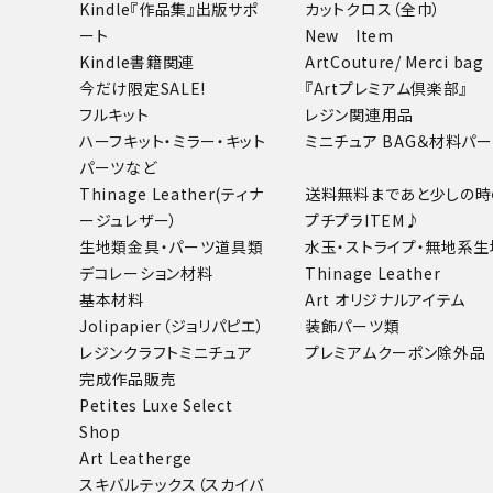
Kindle『作品集』出版サポ
カットクロス（全巾）
ート
New Item
Kindle書籍関連
ArtCouture/ Merci bag
今だけ限定SALE!
『Artプレミアム倶楽部』
フルキット
レジン関連用品
ハーフキット・ミラー・キット
ミニチュア BAG＆材料パ
パーツなど
Thinage Leather(ティナ
送料無料まであと少しの時
ージュレザー）
プチプラITEM♪
生地類
金具・パーツ
道具類
水玉・ストライプ・無地系生
デコレーション材料
Thinage Leather
基本材料
Art オリジナルアイテム
Jolipapier（ジョリパピエ）
装飾パーツ類
レジンクラフト
ミニチュア
プレミアムクーポン除外品
完成作品販売
Petites Luxe Select
Shop
Art Leatherge
スキバルテックス（スカイバ