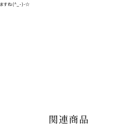
ね(^_-)-☆
関連商品