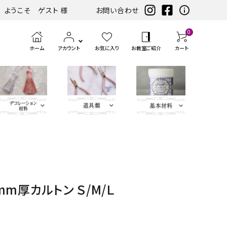
ようこそ ゲスト 様
お問い合わせ
0
ホーム
アカウント
お気に入り
お教室ご紹介
カート
eather（エコレザー含
ツ
まみ類
エンボス
ホワイト・アイ
扇子・袱紗・ルージュケー
LIBERTY FABRICS
ベースキット
刺繍モチ
ハサ
ブラック・グレ
ミニサイズレザー＆アソートセット
持ち手
ポン
アイロン
チェスト・ドレッサー
ハーフキット（レシピ
カ
筆、
ピンク・パープ
カ
ボタン類
水
定
ス
パーツ
ボリー系
ス・ピアス
ーフ・刺
ミ・
ー系
チ・
転写シー
付カルトンセット）
ル
刷
ル系
ル
貼
規
ラ
類
松尾捺染
カラビナ・カン類
繍アップ
カッ
パン
ル
ト
毛、
ト
り
（ゲ
イ
ベージュ・ブラ
ディフューザー・マット・コ
ブルー・グリー
カードケース・名刺入れ
トリム
m厚カルトン Ｓ/М/Ｌ
リケ
ター
チ類
ン・
エン
ナ
テ
ー
サ
インテリアファブリックス
ウン系
ースター・フラワーベース
ン系
類
ケ
ボス
ー
ー
ジ）
ー
リボン・ト
Leather
チャーム
タッセル
ン
ペ
ジ
プ・
類
合
ティッシュBOX・ロールペ
バニティバッグ・トランク・
リム・ブレ
Flower（レ
パーツ
類