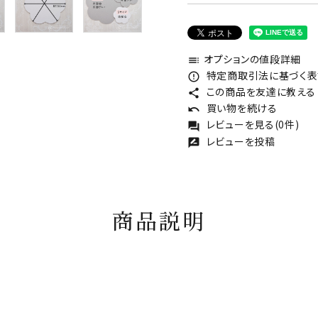
オプションの値段詳細
toc
特定商取引法に基づく表記
error_outline
この商品を友達に教える
share
買い物を続ける
undo
レビューを見る(0件)
forum
レビューを投稿
rate_review
商品説明