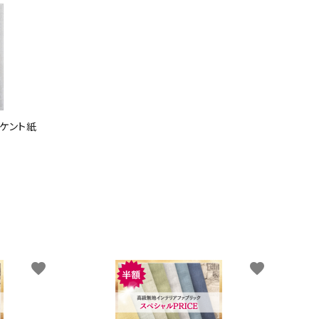
ン/ケント紙
favorite
favorite