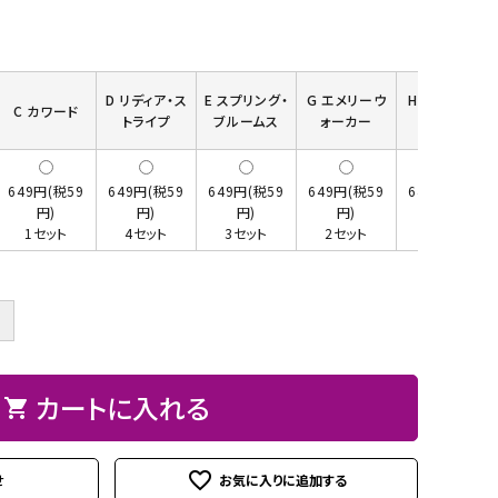
ト
ン、
ュ
紙
皮
ーパーBOX
Hand BOX
ード・レー
ザーフラ
紙・
ヘ
に
粘
シ
ス類
ワー）
台
ラ、
お
着
ー
紙
モデ
す
テ
ル
D リディア・ス
E スプリング・
G エメリーウ
H ワンダーフ
iPhoneカバー
スマホショルダーバッグ・
デコレー
カメリア
アップリ
その他
C カワード
トライプ
ブルームス
ォーカー
ォーゲル
類
ラー
す
ー
シ
マカロンポーチ・ポーチ類
ションパ
フラワー
ケ類
等
め
プ・
ー
ーツ
パスケース・ネームプレー
の
両
ト
649円(税59
649円(税59
649円(税59
649円(税59
649円(税59
weight（ウ
その
スタ
円)
円)
円)
円)
円)
トホルダー・通帳ケース
糊
面
クレイモ
デコレー
1セット
4セット
3セット
2セット
4セット
ェイ
他
ータ
テ
チーフ
ションペ
ト）
ーお
ー
（Clay
ーパー
道
プ
Motif)
＋
具セ
類
ット
接
カートに入れる
shopping_cart
着
剤・
favorite_outline
綿・
せ