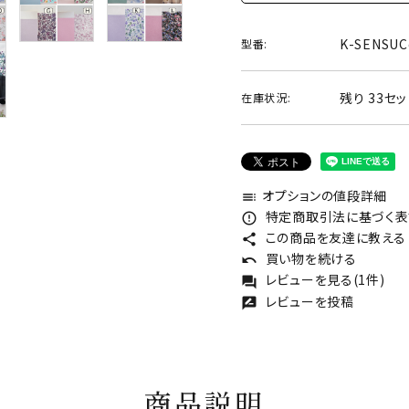
K-SENSUC
型番:
残り 33セッ
在庫状況:
オプションの値段詳細
toc
特定商取引法に基づく表記
error_outline
この商品を友達に教える
share
買い物を続ける
undo
レビューを見る(1件)
forum
レビューを投稿
rate_review
商品説明