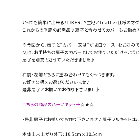
とっても簡単に出来る！LIBERTY生地とLeather仕様
これからの季節の必需品♪扇子と合わせてカバーもお勧め
※今回から、扇子と”カバー”又は”がま口ケース”をお好み
又は、お手持ちの扇子のカバーとしてお作りいただけるように
扇子を別売とさせていただきました♪
右前・左前どちらに重ね合わせてもくっつきます。
お好きな柄をお選びくださいませ♪
是非扇子とお揃いでお作り下さいませ♪
こちらの商品のハーフキット→
☆★☆
・是非扇子とお揃いでお作り下さいませ♪扇子フルキットは
本体出来上がり外形：10.5cm×10.5cm