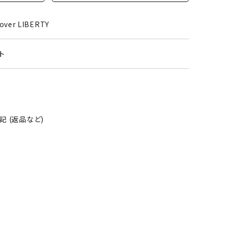
そ
の
over LIBERTY
他
ト
 (返品など)