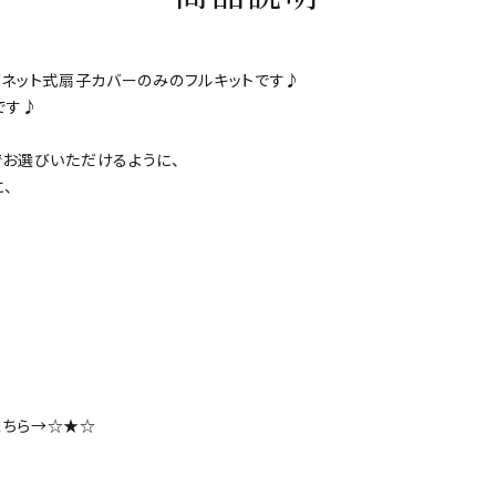
のマグネット式扇子カバーのみのフルキットです♪
です♪
でお選びいただけるように、
、
こちら→
☆★☆