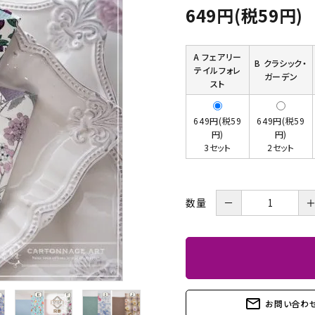
649円(税59円)
BOX・護美箱・キューブ
BOX
A フェアリー
B クラシック・
メガネケース
コンパクトミラー・メジャ
テイルフォレ
ガーデン
ー・モロッカンミラー
スト
Lily light・ファイルBOX・
ツリー・ペルメル・フレー
649円(税59
649円(税59
円)
円)
バインダー・カレンダー
ム・クロック・オーナメント
3セット
2セット
－
数量
mail_outline
お問い合わ