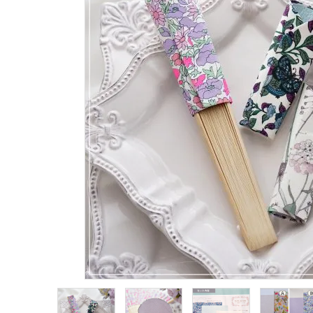
生地類
カルトナージュLeather用
金具・パーツ類
フルキット
Jolipapier
デコレーション材料
道具類
基本材料
コンテンツ