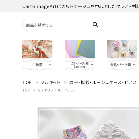
CartonnageArtはカルトナージュを中心としたクラフト
search
TOP
フルキット
扇子・袱紗・ルージュケース・ピアス
search
YUWA
Italian Leather
がま口・口
Carton
TOP
Art オリジナルアイテム
TextilePantry
留め具・マグ
Moda 
ACCOUNT MENU
オーダーカット
ようこそ ゲスト 様
jolifleur
その他
アソー
ログイン
新規会員登録
Others（その他）