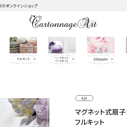
材料のオンラインショップ
金類
nageart Design
サロントレー・トレー類・バ
薄手 Leather
鋲 類
ミラー（鏡）
Import Fabric(輸入生地)
キーリング・イニシャルタ
無料お試しセッ
芦屋Marty L
キットパー
つ
インダー
グ・キーケース
ト・SALE品
む）
ネット
Fabric
ＢＡＧ持ち手
QUILT GATE
脚 
6pt
キャニスター・バスケット
Leatherサンプル
その他
パニエ・ボンボニエール・
レッド・オレン
トセット
SOULEIADO
マグネット式扇子カ
ダイヤモンドハート
ジ・イエロー系
フルキット
ミニチュアBAG
がま口BOX・ラデュレ