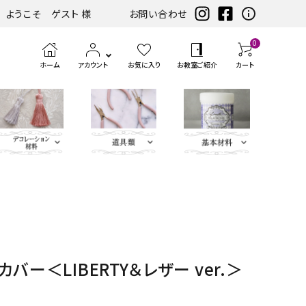
ようこそ ゲスト 様
お問い合わせ
0
ホーム
アカウント
お気に入り
お教室ご紹介
カート
eather（エコレザー含
ツ
まみ類
エンボス
ホワイト・アイ
扇子・袱紗・ルージュケー
LIBERTY FABRICS
ベースキット
刺繍モチ
ハサ
ブラック・グレ
ミニサイズレザー＆アソートセット
持ち手
ポン
アイロン
チェスト・ドレッサー
ハーフキット（レシピ
カ
筆、
ピンク・パープ
カ
ボタン類
水
定
ス
パーツ
ボリー系
ス・ピアス
ーフ・刺
ミ・
ー系
チ・
転写シー
付カルトンセット）
ル
刷
ル系
ル
貼
規
ラ
類
松尾捺染
カラビナ・カン類
繍アップ
カッ
パン
ル
ト
毛、
ト
り
（ゲ
イ
ベージュ・ブラ
ディフューザー・マット・コ
ブルー・グリー
カードケース・名刺入れ
トリム
リケ
ター
チ類
ン・
エン
ナ
テ
ー
サ
インテリアファブリックス
バー＜LIBERTY＆レザー ver.＞
ウン系
ースター・フラワーベース
ン系
類
ケ
ボス
ー
ー
ジ）
ー
リボン・ト
Leather
チャーム
タッセル
ン
ペ
ジ
プ・
類
合
ティッシュBOX・ロールペ
バニティバッグ・トランク・
リム・ブレ
Flower（レ
パーツ
類