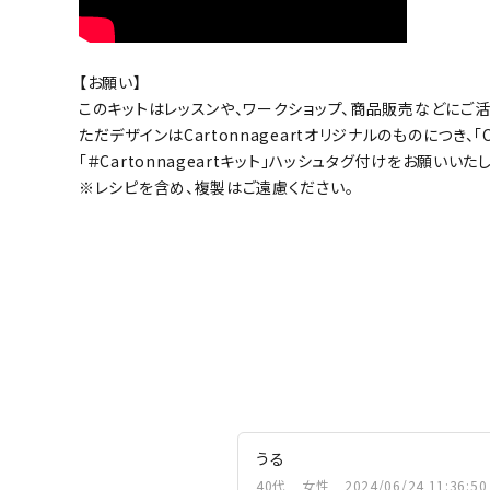
【お願い】
このキットはレッスンや、ワークショップ、商品販売などにご活
ただデザインはCartonnageartオリジナルのものにつき
「＃Cartonnageartキット」ハッシュタグ付けをお願いいた
※レシピを含め、複製はご遠慮ください。
うる
40代
女性
2024/06/24 11:36:50