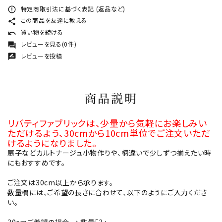
特定商取引法に基づく表記 (返品など)
error_outline
この商品を友達に教える
share
買い物を続ける
undo
レビューを見る(0件)
forum
レビューを投稿
rate_review
商品説明
リバティファブリックは、少量から気軽にお楽しみい
ただけるよう、30cmから10cm単位でご注文いただ
けるようになりました。
扇子などカルトナージュ小物作りや、柄違いで少しずつ揃えたい時
にもおすすめです。
ご注文は30cm以上から承ります。
数量欄には、ご希望の長さに合わせて、以下のようにご入力くださ
い。