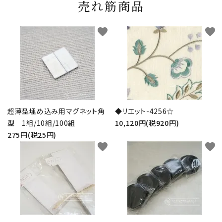
売れ筋商品
favorite
favorite
超薄型埋め込み用マグネット角
◆リエット-4256☆
型 1組/10組/100組
10,120円(税920円)
275円(税25円)
favorite
favorite