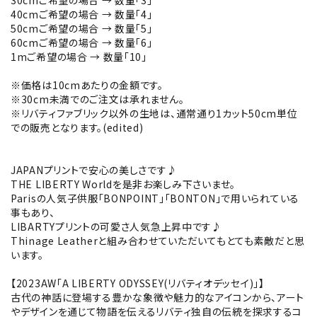
30cmご希望の場合 → 数量「3」
40cmご希望の場合 → 数量「4」
50cmご希望の場合 → 数量「5」
60cmご希望の場合 → 数量「6」
1mご希望の場合 → 数量「10」
※価格は10cmあたりの金額です。
※30cm未満でのご注文は承れません。
※リバティファブリック以外の生地は、通常通り1カット50cm単位
での販売となります。(edited)
JAPANプリントで安心の美しさです♪
THE LIBERTY Worldを是非お楽しみ下さいませ。
Parisの人気子供服「BONPOINT」「BONTON」で用いられている
事もあり、
LIBARTYプリントの可愛さ人気急上昇中です♪
Thinage Leatherと組み合わせていただいてもとても素敵だと思
います。
【2023AW｢A LIBERTY ODYSSEY(リバティオデッセイ)｣】
古代の神話に登場する豊かな象徴や魅力的なアイコンから、アート
やデザインを通じて物語を伝えるリバティ独自の伝統を探求するコ