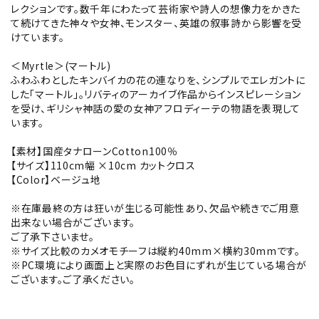
レクションです。数千年にわたって芸術家や詩人の想像力をかきた
て続けてきた神々や女神、モンスター、英雄の叙事詩から影響を受
けています。
＜Myrtle＞(マートル)
ふわふわとしたキンバイカの花の連なりを、シンプルでエレガントに
した「マートル」。リバティのアーカイブ作品からインスピレーション
を受け、ギリシャ神話の愛の女神アフロディーテの物語を表現して
います。
【素材】国産タナローンCotton100％
【サイズ】110cm幅 ×10cm カットクロス
【Color】ベージュ地
※在庫最終の方は狂いが生じる可能性あり、欠品や続きでご用意
出来ない場合がございます。
ご了承下さいませ。
※サイズ比較のカメオモチーフは縦約40mm×横約30mmです。
※PC環境により画面上と実際のお色目にずれが生じている場合が
ございます。ご了承ください。