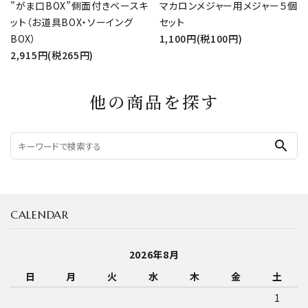
”がま口BOX”側面付きベースキ
マカロンメジャー用メジャー５個
ット（お道具BOX・ソーイング
セット
BOX）
1,100円(税100円)
2,915円(税265円)
他の商品を探す
search
CALENDAR
2026年8月
日
月
火
水
木
金
土
1