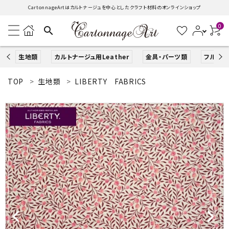
CartonnageArtはカルトナージュを中心としたクラフト材料のオンラインショップ
0
search
生地類
カルトナージュ用Leather
金具・パーツ類
フルキッ
TOP
生地類
LIBERTY FABRICS
search
ACCOUNT MENU
ようこそ ゲスト 様
ログイン
新規会員登録
生地類
カルトナージュLeather用