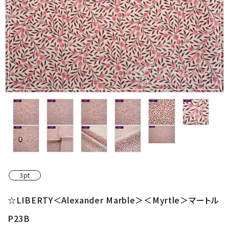
金具・パーツ類
フルキット
Jolipapier
デコレーション材料
道具類
基本材料
コンテンツ
3pt
グループ
☆LIBERTY＜Alexander Marble＞＜Myrtle＞マートル
P23B
ガイドライン