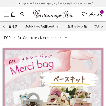
CartonnageArtはカルトナージュを中心としたクラフト材料のオンラインショップ
0
search
生地類
カルトナージュ用Leather
金具・パーツ類
フルキッ
TOP
ArtCouture / Merci bag
Merci bag（メルシーバッグ
search
ACCOUNT MENU
ようこそ ゲスト 様
ログイン
新規会員登録
生地類
カルトナージュLeather用