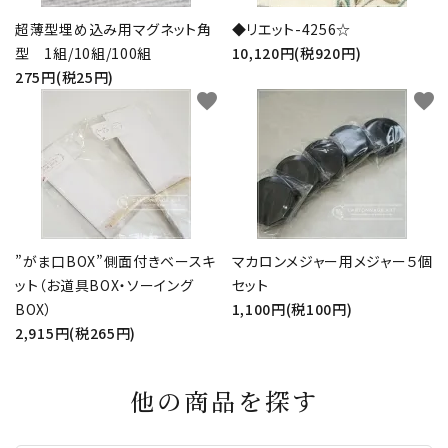
超薄型埋め込み用マグネット角
◆リエット-4256☆
型 1組/10組/100組
10,120円(税920円)
275円(税25円)
favorite
favorite
”がま口BOX”側面付きベースキ
マカロンメジャー用メジャー５個
ット（お道具BOX・ソーイング
セット
BOX）
1,100円(税100円)
2,915円(税265円)
他の商品を探す