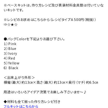
※ベースキットは、作り方レシピ及び表装材料金具類は付いていな
いキットです。
※レシピのお求めはこちらから（レシピタイプA 500円（税抜））
⇒
☆★☆
●バッグColorを下記よりお選び下さい。
１）Pink
２）Blue
３）Ivory
４）Red
５）Yellow
6） Black
＜出来上がり外形＞
横幅（最大）約13㎝×高さ（最大）約13㎝×奥行（マチ）約6.5㎝
用途はいろいろアイデア次第でお楽しみ下さいませ～♪
◆材料も全て揃った作り方レシピ付き
フルキットはこちらから