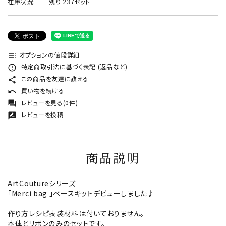
在庫状況:
残り 237セット
オプションの値段詳細
toc
特定商取引法に基づく表記 (返品など)
error_outline
この商品を友達に教える
share
買い物を続ける
undo
レビューを見る(0件)
forum
レビューを投稿
rate_review
商品説明
ArtCoutureシリーズ
「Merci bag 」ベースキットデビューしました♪
作り方レシピ表装材料は付いておりません。
本体とリボンのみのセットです。