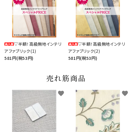
▽半額！高級無地インテリ
▽半額！高級無地インテリ
アファブリック(1)
アファブリック(2)
581円(税53円)
581円(税53円)
売れ筋商品
favorite
favorite