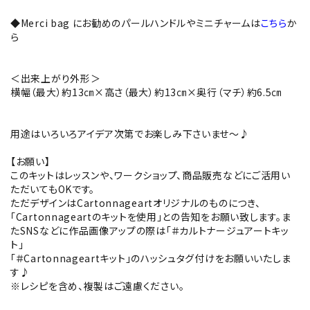
◆Merci bag にお勧めのパールハンドルやミニチャームは
こちら
か
ら
＜出来上がり外形＞
横幅（最大）約13㎝×高さ（最大）約13㎝×奥行（マチ）約6.5㎝
用途はいろいろアイデア次第でお楽しみ下さいませ～♪
【お願い】
このキットはレッスンや、ワークショップ、商品販売などにご活用い
ただいてもOKです。
ただデザインはCartonnageartオリジナルのものにつき、
「Cartonnageartのキットを使用」との告知をお願い致します。ま
たSNSなどに作品画像アップの際は「＃カルトナージュアートキッ
ト」
「＃Cartonnageartキット」のハッシュタグ付けをお願いいたしま
す♪
※レシピを含め、複製はご遠慮ください。