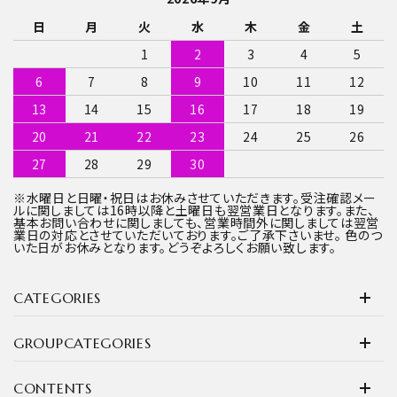
日
月
火
水
木
金
土
1
2
3
4
5
6
7
8
9
10
11
12
13
14
15
16
17
18
19
20
21
22
23
24
25
26
27
28
29
30
※水曜日と日曜・祝日はお休みさせていただきます。受注確認メー
ルに関しましては16時以降と土曜日も翌営業日となります。また、
基本お問い合わせに関しましても、営業時間外に関しましては翌営
業日の対応とさせていただいております。ご了承下さいませ。 色のつ
いた日がお休みとなります。どうぞよろしくお願い致します。
CATEGORIES
GROUPCATEGORIES
CONTENTS