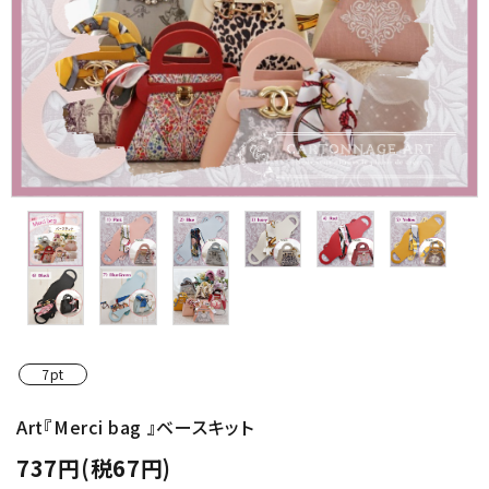
金具・パーツ類
フルキット
Jolipapier
デコレーション材料
道具類
基本材料
コンテンツ
7pt
グループ
Art『Merci bag 』ベースキット
737円(税67円)
ガイドライン