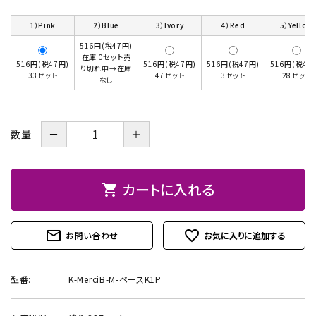
お問い合わせ
1）Pink
2）Blue
3）Ivory
4）Red
5）Yellow
516円(税47円)
在庫 0セット売
516円(税47円)
516円(税47円)
516円(税47円)
516円(税47
り切れ中→在庫
33セット
47セット
3セット
28セット
なし
－
＋
数量
カートに入れる
shopping_cart
mail_outline
favorite_outline
お問い合わせ
型番:
K-MerciB-M-ベースK1P