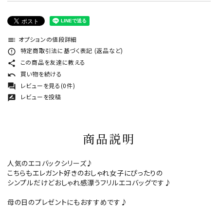
オプションの値段詳細
toc
特定商取引法に基づく表記 (返品など)
error_outline
この商品を友達に教える
share
買い物を続ける
undo
レビューを見る(0件)
forum
レビューを投稿
rate_review
商品説明
人気のエコバックシリーズ♪
こちらもエレガント好きのおしゃれ女子にぴったりの
シンプルだけどおしゃれ感漂うフリルエコバッグです♪
母の日のプレゼントにもおすすめです♪