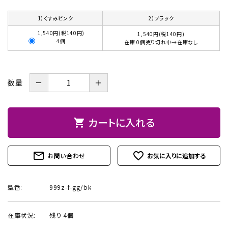
お問い合わせ
1）くすみピンク
2）ブラック
1,540円(税140円)
1,540円(税140円)
4個
在庫 0個売り切れ中→在庫なし
－
＋
数量
カートに入れる
shopping_cart
mail_outline
favorite_outline
お問い合わせ
型番:
999z-f-gg/bk
在庫状況:
残り 4個