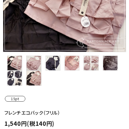
金具・パーツ類
フルキット
Jolipapier
デコレーション材料
道具類
基本材料
コンテンツ
15pt
グループ
フレンチエコバック（フリル）
1,540円(税140円)
ガイドライン