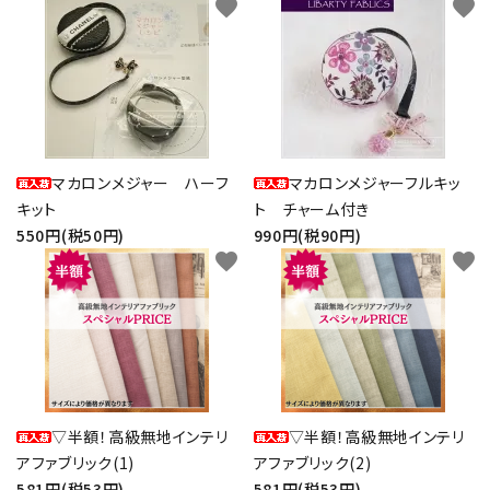
favorite
favorite
マカロンメジャー ハーフ
マカロンメジャーフルキッ
キット
ト チャーム付き
550円(税50円)
990円(税90円)
favorite
favorite
▽半額！高級無地インテリ
▽半額！高級無地インテリ
アファブリック(1)
アファブリック(2)
581円(税53円)
581円(税53円)