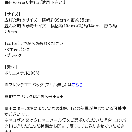
毎日のお買い物にご活用下さい♪
【サイズ】
広げた時のサイズ 横幅約39cm×縦約35cm
畳んだ時の参考サイズ 横幅約10cm×縦約14cm 厚み約
2.5cm
【color】2色からお選びください
・くすみピンク
・ブラック
【素材】
ポリエステル100％
※フレンチエコバッグ（フリル無し）は
こちら
※他エコバックはこちら→
★⭐︎★
※モニター環境により、実際のお色目との差異が生じている可能性
がございます。
※ネコポス又はクロネコメール便をご選択いただいた場合、コンパ
クトに折りたたんだ状態から開いて薄くしてお送りさせていただき
ます。