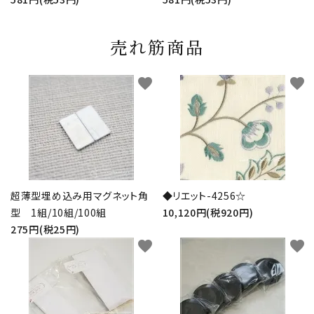
売れ筋商品
favorite
favorite
超薄型埋め込み用マグネット角
◆リエット-4256☆
型 1組/10組/100組
10,120円(税920円)
275円(税25円)
favorite
favorite