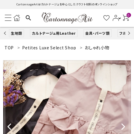
CartonnageArtはカルトナージュを中心としたクラフト材料のオンラインショップ
0
search
生地類
カルトナージュ用Leather
金具・パーツ類
フルキッ
TOP
Petites Luxe Select Shop
おしゃれ小物
search
ACCOUNT MENU
ようこそ ゲスト 様
ログイン
新規会員登録
生地類
カルトナージュLeather用