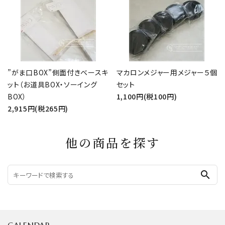
”がま口BOX”側面付きベースキ
マカロンメジャー用メジャー５個
ット（お道具BOX・ソーイング
セット
BOX）
1,100円(税100円)
2,915円(税265円)
他の商品を探す
search