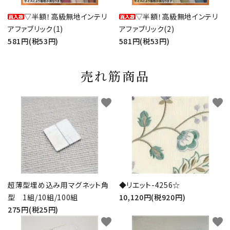
▽半額！高級無地インテリ
▽半額！高級無地インテリ
アファブリック(1)
アファブリック(2)
581円(税53円)
581円(税53円)
売れ筋商品
favorite
favorite
超薄型埋め込み用マグネット角
◆リエット-4256☆
型 1組/10組/100組
10,120円(税920円)
275円(税25円)
favorite
favorite