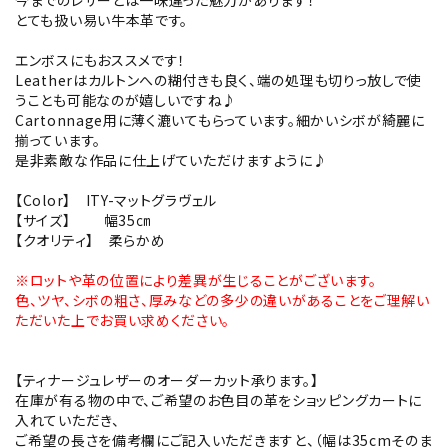
今までのレザーとは一味違った魅力があります！
とても扱い易い牛本革です。
エンボスにもおススメです！
Leatherはカルトンへの糊付きも良く、端の処理も切りっ放しで使
うことも可能なのが嬉しいですね♪
Cartonnage用に薄く漉いてもらっています。細かいシボが綺麗に
揃っています。
是非素敵な作品に仕上げていただけますように♪
【Color】 ITY-マットグラヴェル
【サイズ】 幅35㎝
【クオリティ】 柔らかめ
※ロットや革の位置により差異が生じることがございます。
色、ツヤ、シボの粗さ、厚みなどの多少の違いがあることをご理解い
ただいた上でお買い求めください。
【ティナージュレザーのオーダーカット承ります。】
在庫が有る物の中で、ご希望のお色目の革をショッピングカートに
入れていただき、
ご希望の長さを備考欄にご記入いただきますと、（幅は35cmそのま