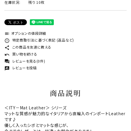
在庫状況:
残り 10枚
オプションの値段詳細
toc
特定商取引法に基づく表記 (返品など)
error_outline
この商品を友達に教える
share
買い物を続ける
undo
レビューを見る(0件)
forum
レビューを投稿
rate_review
商品説明
＜ITY－Mat Leather＞ シリーズ
マットな質感が魅力的なイタリアから直輸入のインポートLeather
です♪
優しく入ったシボとマットな感じが、