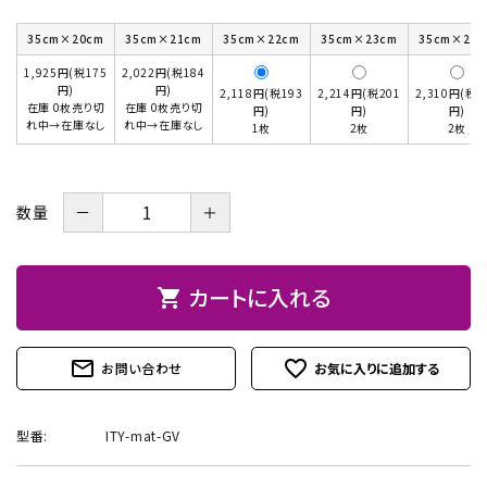
お問い合わせ
35cm×20cm
35cm×21cm
35cm×22cm
35cm×23cm
35cm×24c
1,925円(税175
2,022円(税184
円)
円)
2,118円(税193
2,214円(税201
2,310円(税2
在庫 0枚売り切
在庫 0枚売り切
円)
円)
円)
れ中→在庫なし
れ中→在庫なし
1枚
2枚
2枚
－
＋
数量
カートに入れる
shopping_cart
mail_outline
favorite_outline
お問い合わせ
型番:
ITY-mat-GV