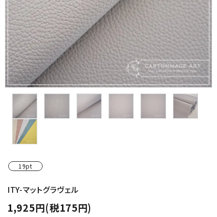
金具・パーツ類
フルキット
Jolipapier
デコレーション材料
道具類
基本材料
コンテンツ
19pt
グループ
ITY-マットグラヴェル
1,925円(税175円)
ガイドライン