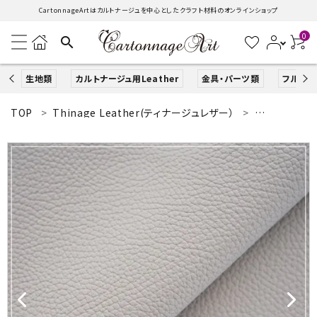
CartonnageArtはカルトナージュを中心としたクラフト材料のオンラインショップ
0
search
生地類
カルトナージュ用Leather
金具・パーツ類
フルキッ
TOP
Thinage Leather(ティナージュレザー）
Italian Lea
search
ACCOUNT MENU
ようこそ ゲスト 様
ログイン
新規会員登録
生地類
カルトナージュLeather用