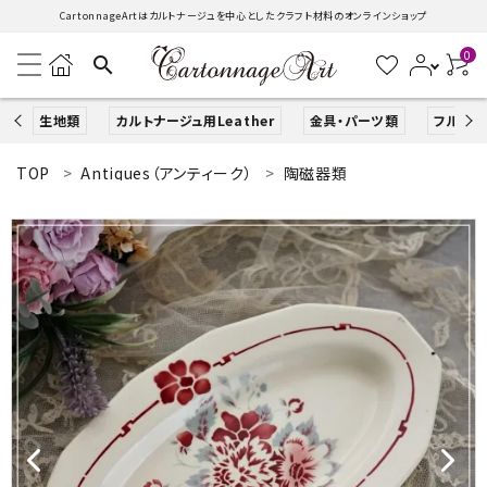
CartonnageArtはカルトナージュを中心としたクラフト材料のオンラインショップ
0
search
生地類
カルトナージュ用Leather
金具・パーツ類
フルキッ
TOP
Antiques（アンティーク）
陶磁器類
search
ACCOUNT MENU
ようこそ ゲスト 様
ログイン
新規会員登録
生地類
カルトナージュLeather用