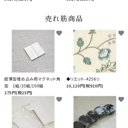
売れ筋商品
favorite
favorite
超薄型埋め込み用マグネット角
◆リエット-4256☆
型 1組/10組/100組
10,120円(税920円)
275円(税25円)
favorite
favorite