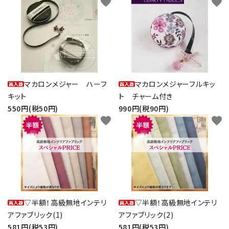
favorite
favorite
マカロンメジャー ハーフ
マカロンメジャーフルキッ
キット
ト チャーム付き
550円(税50円)
990円(税90円)
favorite
favorite
▽半額！高級無地インテリ
▽半額！高級無地インテリ
アファブリック(1)
アファブリック(2)
581円(税53円)
581円(税53円)