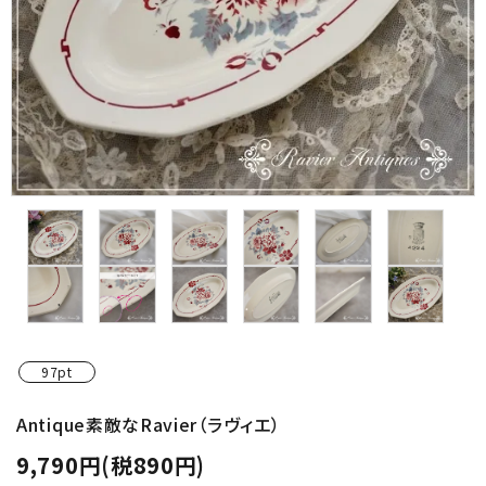
金具・パーツ類
フルキット
Jolipapier
デコレーション材料
道具類
基本材料
コンテンツ
97pt
グループ
Antique素敵なRavier（ラヴィエ）
9,790円(税890円)
ガイドライン