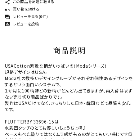
この商品を友達に教える
share
買い物を続ける
undo
レビューを見る(0件)
forum
レビューを投稿
rate_review
商品説明
USACotton素敵な柄がいっぱいの！Modaシリーズ！
規格デザインはＵＳＡ。
Moda社の数多いデザイングループがそれぞれ個性あるデザインを
するという面白いシステムで、
１か月に100柄ほどの新柄がどんどん出てきますが、再入荷はまず
ない売り切り商品ばかりです。
製作はUSAだけでなく、きっちりした日本・韓国などで品質も安心
です。
FLUTTERBY 33696-15は
水彩画タッチのとても優しいちょうちょ柄♪
ベースもべた塗りではなくムラ感が有るのがとてもいい感じです◎