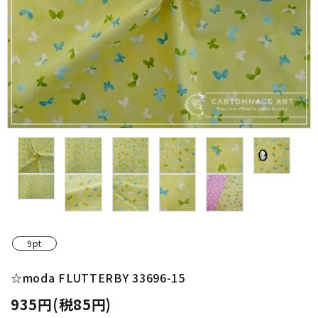
金具・パーツ類
フルキット
Jolipapier
デコレーション材料
道具類
基本材料
コンテンツ
9pt
グループ
☆moda FLUTTERBY 33696-15
935円(税85円)
ガイドライン