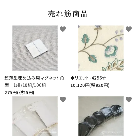
売れ筋商品
favorite
favorite
超薄型埋め込み用マグネット角
◆リエット-4256☆
型 1組/10組/100組
10,120円(税920円)
275円(税25円)
favorite
favorite