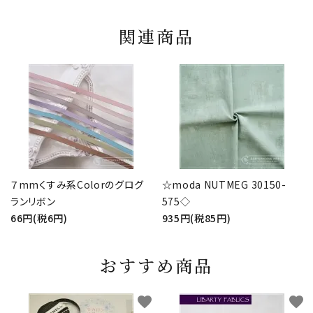
関連商品
７mmくすみ系Colorのグログ
☆moda NUTMEG 30150-
ランリボン
575◇
66円(税6円)
935円(税85円)
おすすめ商品
favorite
favorite