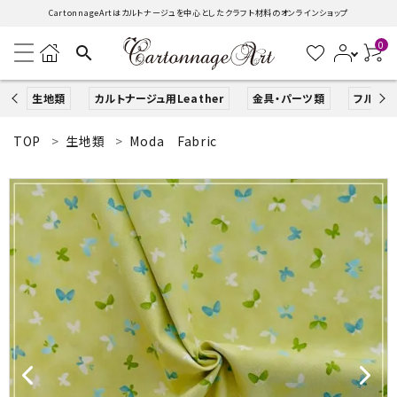
CartonnageArtはカルトナージュを中心としたクラフト材料のオンラインショップ
0
search
生地類
カルトナージュ用Leather
金具・パーツ類
フルキッ
TOP
生地類
Moda Fabric
search
ACCOUNT MENU
ようこそ ゲスト 様
ログイン
新規会員登録
生地類
カルトナージュLeather用