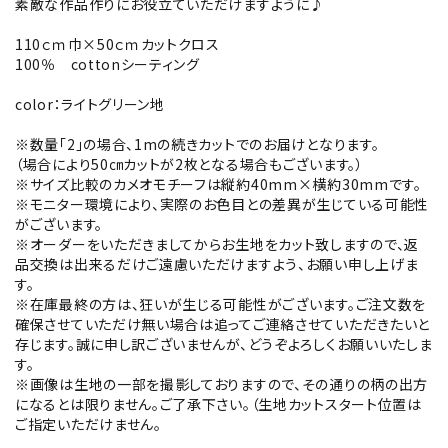
素敵な作品作りにお役立ていただけますように♪
110ｃｍ巾×50ｃｍカットクロス
100％ cottonシーティング
color：ライトグリーン地
※数量「2」の場合、1mの続きカットでのお届けとなります。
（場合により50㎝カットが2枚となる場合もございます。）
※サイズ比較のカメオモチーフは縦約40mm×横約30mmです。
※モニター環境により、実際のお色目との差異が生じている可能性
がございます。
※オーダーをいただきましてからお生地をカット致しますので、返
品交換は出来るだけご遠慮いただけますよう、お願い申し上げま
す。
※在庫最終の方は、狂いが生じる可能性がございます。ご注文数を
確保させていただけ無い場合は追ってご連絡させていただきたいと
存じます。誠に申し訳ございませんが、どうぞよろしくお願いいたしま
す。
※画像は生地の一部を撮影しておりますので、その通りの柄の出方
になるとは限りません。ご了承下さい。（生地カットスタート位置は
ご指定いただけません。