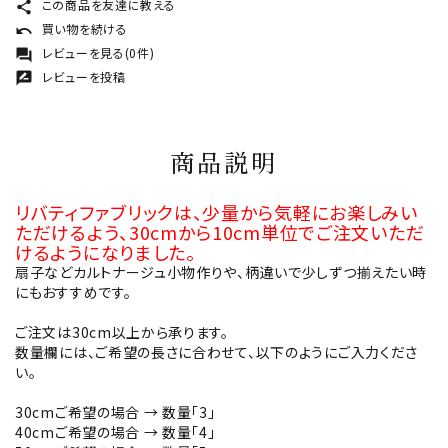
この商品を友達に教える
share
買い物を続ける
undo
レビューを見る(0件)
forum
レビューを投稿
rate_review
商品説明
リバティファブリックは、少量から気軽にお楽しみい
ただけるよう、30cmから10cm単位でご注文いただ
けるようになりました。
扇子などカルトナージュ小物作りや、柄違いで少しずつ揃えたい時
にもおすすめです。
ご注文は30cm以上から承ります。
数量欄には、ご希望の長さに合わせて、以下のようにご入力くださ
い。
30cmご希望の場合 → 数量「3」
40cmご希望の場合 → 数量「4」