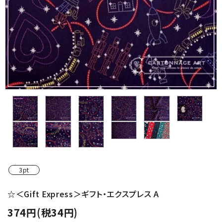
金具・パーツ類
フルキット
Jolipapier
デコレーション材料
道具類
基本材料
コンテンツ
3pt
グループ
☆＜Gift Express＞ギフト・エクスプレス A
374円(税34円)
ガイドライン