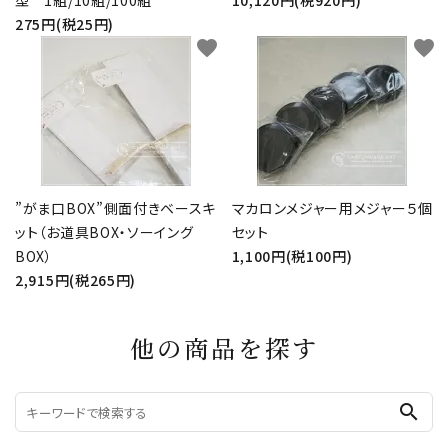
型 1組/10組/100組
10,120円(税920円)
275円(税25円)
favorite
favorite
”がま口BOX”側面付きベースキ
マカロンメジャー用メジャー５個
ット（お道具BOX・ソーイング
セット
BOX）
1,100円(税100円)
2,915円(税265円)
他の商品を探す
search