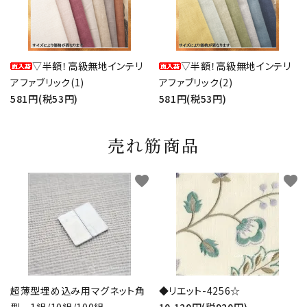
▽半額！高級無地インテリ
▽半額！高級無地インテリ
アファブリック(1)
アファブリック(2)
581円(税53円)
581円(税53円)
売れ筋商品
favorite
favorite
超薄型埋め込み用マグネット角
◆リエット-4256☆