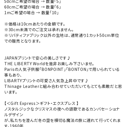
50cmご希望の場合 → 数量「5」
60cmご希望の場合 → 数量「6」
1mご希望の場合 → 数量「10」
※価格は10cmあたりの金額です。
※30cm未満でのご注文は承れません。
※リバティファブリック以外の生地は、通常通り1カット50cm単位
での販売となります。
JAPANプリントで安心の美しさです♪
THE LIBERTY Worldを是非お楽しみ下さいませ。
Parisの人気子供服「BONPOINT」「BONTON」で用いられている
事もあり、
LIBARTYプリントの可愛さ人気急上昇中です♪
Thinage Leatherと組み合わせていただいてもとても素敵だと思
います。
【＜Gift Express＞ギフト・エクスプレス 】
ノスタルジックなクリスマスの夜への頌歌であるカンバセーショナ
ルデザイン
が、私たちを澄んだ冬の空を横切る魔法の旅に連れて行ってくれま
す。1960年