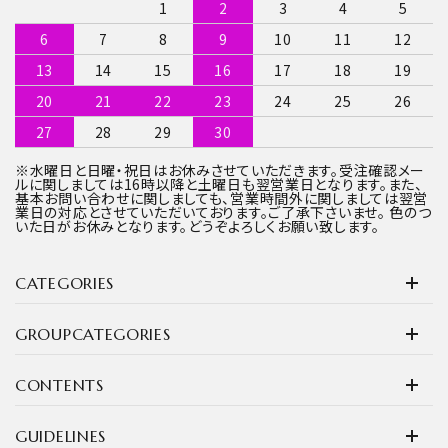
1
2
3
4
5
6
7
8
9
10
11
12
13
14
15
16
17
18
19
20
21
22
23
24
25
26
27
28
29
30
※水曜日と日曜・祝日はお休みさせていただきます。受注確認メー
ルに関しましては16時以降と土曜日も翌営業日となります。また、
基本お問い合わせに関しましても、営業時間外に関しましては翌営
業日の対応とさせていただいております。ご了承下さいませ。 色のつ
いた日がお休みとなります。どうぞよろしくお願い致します。
CATEGORIES
GROUPCATEGORIES
CONTENTS
GUIDELINES