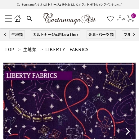
CartonnageArtはカルトナージュを中心としたクラフト材料のオンラインショップ
0
search
生地類
カルトナージュ用Leather
金具・パーツ類
フルキッ
TOP
生地類
LIBERTY FABRICS
search
ACCOUNT MENU
ようこそ ゲスト 様
ログイン
新規会員登録
生地類
カルトナージュLeather用