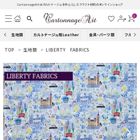
CartonnageArtはカルトナージュを中心としたクラフト材料のオンラインショップ
0
search
生地類
カルトナージュ用Leather
金具・パーツ類
フルキッ
TOP
生地類
LIBERTY FABRICS
search
ACCOUNT MENU
ようこそ ゲスト 様
ログイン
新規会員登録
生地類
カルトナージュLeather用