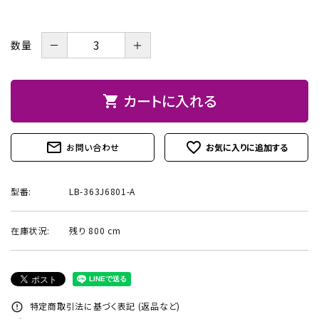
お問い合わせ
－
＋
数量
カートに入れる
shopping_cart
mail_outline
favorite_outline
お問い合わせ
型番:
LB-363J6801-A
在庫状況:
残り 800 cm
特定商取引法に基づく表記 (返品など)
error_outline