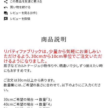
この商品を友達に教える
share
買い物を続ける
undo
レビューを見る(0件)
forum
レビューを投稿
rate_review
商品説明
リバティファブリックは、少量から気軽にお楽しみい
ただけるよう、30cmから10cm単位でご注文いただ
けるようになりました。
扇子などカルトナージュ小物作りや、柄違いで少しずつ揃えたい時
にもおすすめです。
ご注文は30cm以上から承ります。
数量欄には、ご希望の長さに合わせて、以下のようにご入力くださ
い。
30cmご希望の場合 → 数量「3」
40cmご希望の場合 → 数量「4」