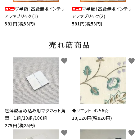
▽半額！高級無地インテリ
▽半額！高級無地インテリ
アファブリック(1)
アファブリック(2)
581円(税53円)
581円(税53円)
売れ筋商品
favorite
favorite
超薄型埋め込み用マグネット角
◆リエット-4256☆
型 1組/10組/100組
10,120円(税920円)
275円(税25円)
favorite
favorite