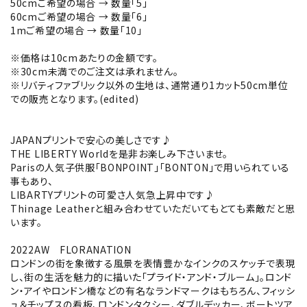
50cmご希望の場合 → 数量「5」
60cmご希望の場合 → 数量「6」
1mご希望の場合 → 数量「10」
※価格は10cmあたりの金額です。
※30cm未満でのご注文は承れません。
※リバティファブリック以外の生地は、通常通り1カット50cm単位
での販売となります。(edited)
JAPANプリントで安心の美しさです♪
THE LIBERTY Worldを是非お楽しみ下さいませ。
Parisの人気子供服「BONPOINT」「BONTON」で用いられている
事もあり、
LIBARTYプリントの可愛さ人気急上昇中です♪
Thinage Leatherと組み合わせていただいてもとても素敵だと思
います。
2022AW FLORANATION
ロンドンの街を象徴する風景を表情豊かなインクのスケッチで表現
し、街の生活を魅力的に描いた「プライド・アンド・ブルーム」。ロンド
ン・アイやロンドン橋などの有名なランドマークはもちろん、フィッシ
ュ＆チップスの看板、ロンドンタクシー、ダブルデッカー、ボートツア