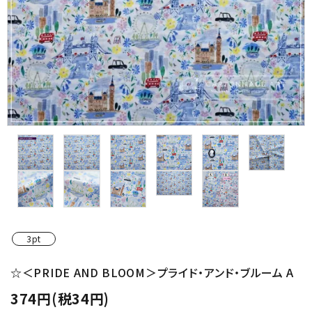
金具・パーツ類
フルキット
Jolipapier
デコレーション材料
道具類
基本材料
コンテンツ
3pt
グループ
☆＜PRIDE AND BLOOM＞プライド・アンド・ブルーム A
374円(税34円)
ガイドライン