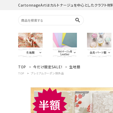
CartonnageArtはカルトナージュを中心としたクラフト
search
TOP
今だけ限定SALE!
生地類
search
YUWA
Italian Leather
がま口・口
Carton
TOP
プレミアムクーポン除外品
TextilePantry
留め具・マグ
Moda 
ACCOUNT MENU
オーダーカット
ようこそ ゲスト 様
jolifleur
その他
アソー
ログイン
新規会員登録
Others（その他）