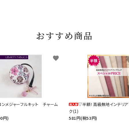
おすすめ商品
favorite
ロンメジャーフルキット チャーム
▽半額！高級無地インテリア
ク(1)
90円)
581円(税53円)