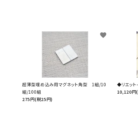
favorite
超薄型埋め込み用マグネット角型 1組/10
◆リエット-
組/100組
10,120円
275円(税25円)