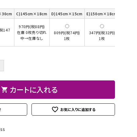
ト
ン、
ュ
紙
皮
ーパーBOX
Hand BOX
ード・レー
ザーフラ
紙・
ヘ
に
粘
シ
×30cm
C)145cm×18cm
D)145cm×15cm
E)150cm×18cm
F)120c
ス類
ワー）
台
ラ、
お
着
ー
紙
モデ
す
テ
ル
970円(税88円)
iPhoneカバー
スマホショルダーバッグ・
(税147
デコレー
カメリア
アップリ
その他
2,247
在庫 0枚売り切れ
809円(税74円)
347円(税32円)
類
ラー
す
ー
シ
円
マカロンポーチ・ポーチ類
ションパ
中→在庫なし
フラワー
ケ類
1枚
1枚
1
等
め
プ・
ー
ーツ
パスケース・ネームプレー
の
両
ト
weight（ウ
その
スタ
トホルダー・通帳ケース
糊
面
クレイモ
デコレー
＋
ェイ
他
ータ
テ
チーフ
ションペ
ト）
ーお
ー
（Clay
ーパー
道
プ
Motif)
カートに入れる
shopping_cart
具セ
類
ット
接
favorite_outline
せ
着
剤・
oss
綿・