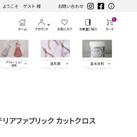
ようこそ ゲスト 様
お問い合わせ
0
ホーム
アカウント
お気に入り
お教室ご紹介
カート
eather（エコレザー含
ツ
まみ類
エンボス
ホワイト・アイ
扇子・袱紗・ルージュケー
LIBERTY FABRICS
ベースキット
刺繍モチ
ハサ
ブラック・グレ
ミニサイズレザー＆アソートセット
持ち手
ポン
アイロン
チェスト・ドレッサー
ハーフキット（レシピ
カ
筆、
ピンク・パープ
カ
ボタン類
水
定
ス
パーツ
ボリー系
ス・ピアス
ーフ・刺
ミ・
ー系
チ・
転写シー
付カルトンセット）
ル
刷
ル系
ル
貼
規
ラ
類
松尾捺染
カラビナ・カン類
繍アップ
カッ
パン
ル
ト
毛、
ト
り
（ゲ
イ
ベージュ・ブラ
ディフューザー・マット・コ
ブルー・グリー
カードケース・名刺入れ
トリム
リケ
ター
チ類
ン・
エン
ナ
テ
ー
サ
インテリアファブリックス
テリアファブリック カットクロス
ウン系
ースター・フラワーベース
ン系
類
ケ
ボス
ー
ー
ジ）
ー
リボン・ト
Leather
チャーム
タッセル
ン
ペ
ジ
プ・
類
合
ティッシュBOX・ロールペ
バニティバッグ・トランク・
リム・ブレ
Flower（レ
パーツ
類