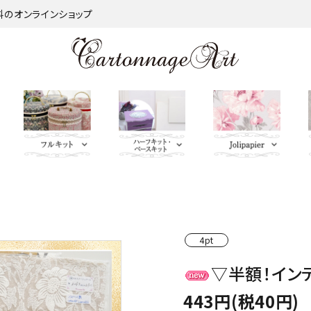
材料のオンラインショップ
金類
nageart Design
サロントレー・トレー類・バ
薄手 Leather
鋲 類
ミラー（鏡）
Import Fabric(輸入生地)
キーリング・イニシャルタ
無料お試しセッ
芦屋Marty L
キットパー
つ
インダー
グ・キーケース
ト・SALE品
む）
ネット
Fabric
ＢＡＧ持ち手
QUILT GATE
脚 
4pt
キャニスター・バスケット
Leatherサンプル
その他
パニエ・ボンボニエール・
レッド・オレン
トセット
SOULEIADO
▽半額！イン
ダイヤモンドハート
ジ・イエロー系
443円(税40円)
ミニチュアBAG
がま口BOX・ラデュレ