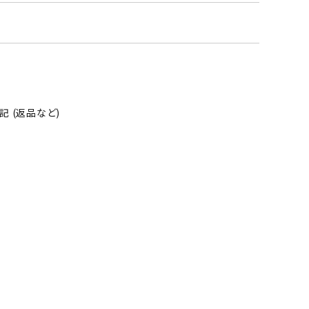
そ
の
他
 (返品など)