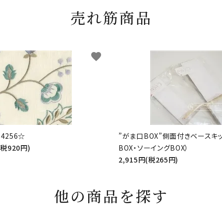
売れ筋商品
favorite
4256☆
”がま口BOX”側面付きベースキ
(税920円)
BOX・ソーイングBOX）
2,915円(税265円)
他の商品を探す