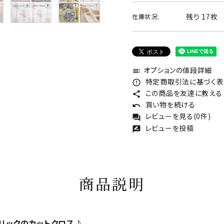
残り 17枚
在庫状況:
オプションの値段詳細
toc
特定商取引法に基づく表記
error_outline
この商品を友達に教える
share
買い物を続ける
undo
レビューを見る(0件)
forum
レビューを投稿
rate_review
商品説明
リックのカットクロス♪