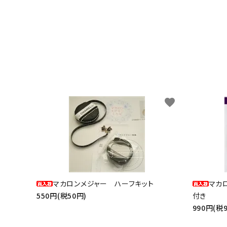
favorite
マカロンメジャー ハーフキット
マカ
550円(税50円)
付き
990円(税