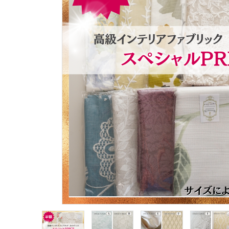
生地類
カルトナージュLeather用
金具・パーツ類
フルキット
Jolipapier
デコレーション材料
道具類
基本材料
コンテンツ