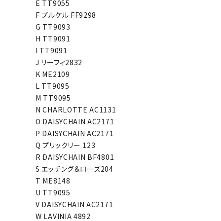
E TT9055
F プルケル FF9298
G TT9093
H TT9091
I TT9091
J リーフィ2832
K ME2109
L TT9095
M TT9095
N CHARLOTTE AC1131
O DAISYCHAIN AC2171
P DAISYCHAIN AC2171
Q プリックリー 123
R DAISYCHAIN BF4801
S エッチング＆ローズ204
T ME8148
U TT9095
V DAISYCHAIN AC2171
W LAVINIA 4892