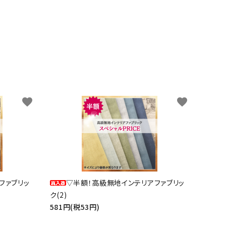
favorite
favorite
ファブリッ
▽半額！高級無地インテリアファブリッ
ク(2)
581円(税53円)