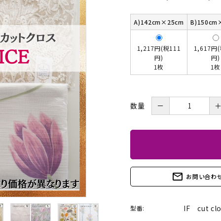
BOX・護美箱・キューブ
BOX
A)142cm×25cm
B)150cm
メガネケース
コンパクトミラー・メジャ
1,217円(税111
1,617円
円)
円)
ー・モロッカンミラー
1枚
1枚
Lily light・ファイルBOX・
ツリー・ペルメル・フレー
バインダー・カレンダー
ム・クロック・オーナメント
－
数量
mail_outline
お問い合わ
IF cut cl
型番: