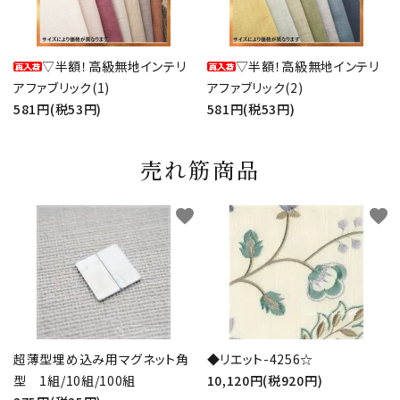
▽半額！高級無地インテリ
▽半額！高級無地インテリ
アファブリック(1)
アファブリック(2)
581円(税53円)
581円(税53円)
売れ筋商品
favorite
favorite
超薄型埋め込み用マグネット角
◆リエット-4256☆
型 1組/10組/100組
10,120円(税920円)