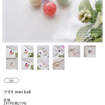
金具・パーツ類
フルキット
Jolipapier
デコレーション材料
道具類
基本材料
コンテンツ
2pt
グループ
ツマミ mini ball
定価
ガイドライン
297円(税27円)