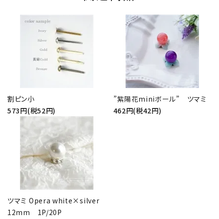
割ピン小
”紫陽花miniボール” ツマミ
573円(税52円)
462円(税42円)
ツマミ Opera white×silver
12mm 1P/20P