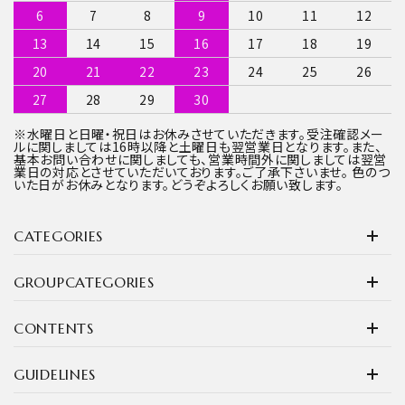
6
7
8
9
10
11
12
13
14
15
16
17
18
19
20
21
22
23
24
25
26
27
28
29
30
※水曜日と日曜・祝日はお休みさせていただきます。受注確認メー
ルに関しましては16時以降と土曜日も翌営業日となります。また、
基本お問い合わせに関しましても、営業時間外に関しましては翌営
業日の対応とさせていただいております。ご了承下さいませ。 色のつ
いた日がお休みとなります。どうぞよろしくお願い致します。
CATEGORIES
GROUPCATEGORIES
CONTENTS
GUIDELINES