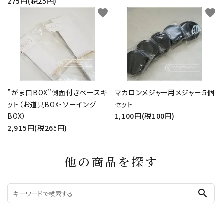
275円(税25円)
favorite
favorite
”がま口BOX”側面付きベースキ
マカロンメジャー用メジャー５個
ット（お道具BOX・ソーイング
セット
BOX）
1,100円(税100円)
2,915円(税265円)
他の商品を探す
search