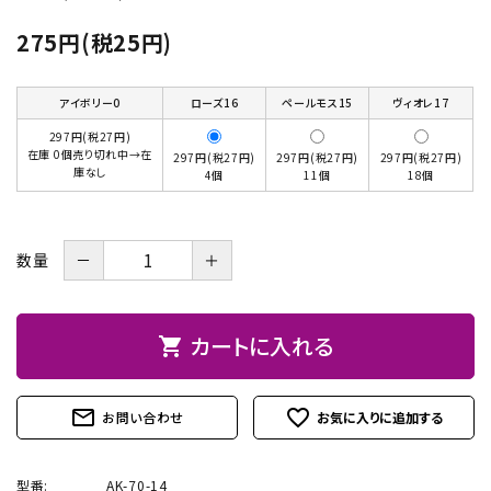
お問い合わせ
275円(税25円)
アイボリー0
ローズ16
ペールモス15
ヴィオレ17
297円(税27円)
在庫 0個売り切れ中→在
297円(税27円)
297円(税27円)
297円(税27円)
庫なし
4個
11個
18個
－
＋
数量
カートに入れる
shopping_cart
mail_outline
favorite_outline
お問い合わせ
型番:
AK-70-14