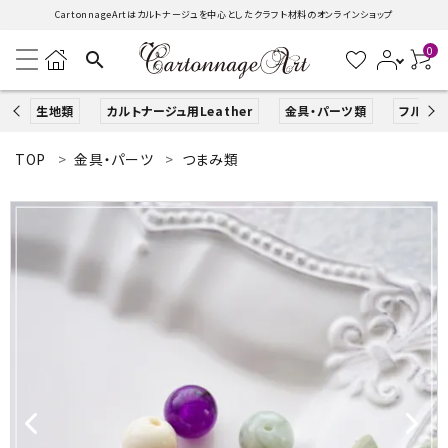
CartonnageArtはカルトナージュを中心としたクラフト材料のオンラインショップ
0
search
生地類
カルトナージュ用Leather
金具・パーツ類
フルキッ
TOP
金具・パーツ
つまみ類
search
ACCOUNT MENU
ようこそ ゲスト 様
ログイン
新規会員登録
生地類
カルトナージュLeather用