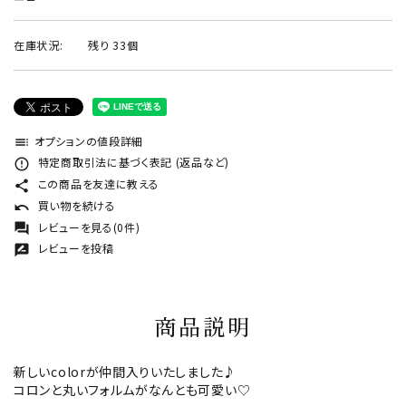
在庫状況:
残り 33個
オプションの値段詳細
toc
特定商取引法に基づく表記 (返品など)
error_outline
この商品を友達に教える
share
買い物を続ける
undo
レビューを見る(0件)
forum
レビューを投稿
rate_review
商品説明
新しいcolorが仲間入りいたしました♪
コロンと丸いフォルムがなんとも可愛い♡