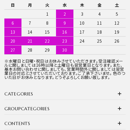
日
月
火
水
木
金
土
1
2
3
4
5
6
7
8
9
10
11
12
13
14
15
16
17
18
19
20
21
22
23
24
25
26
27
28
29
30
※水曜日と日曜・祝日はお休みさせていただきます。受注確認メー
ルに関しましては16時以降と土曜日も翌営業日となります。また、
基本お問い合わせに関しましても、営業時間外に関しましては翌営
業日の対応とさせていただいております。ご了承下さいませ。 色のつ
いた日がお休みとなります。どうぞよろしくお願い致します。
CATEGORIES
GROUPCATEGORIES
CONTENTS