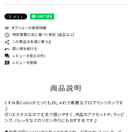
オプションの値段詳細
toc
特定商取引法に基づく表記 (返品など)
error_outline
この商品を友達に教える
share
買い物を続ける
undo
レビューを見る(0件)
forum
レビューを投稿
rate_review
商品説明
くすみ系Colorがとってもおしゃれで素敵なグログランリボンです
♪
ポリエステルなので丈夫で扱いやすく、作品のアクセントや、ラッピ
ング、バレッタなどのリボン作りにもおすすめです♪