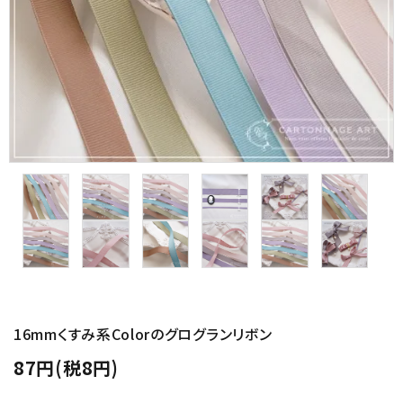
金具・パーツ類
フルキット
Jolipapier
デコレーション材料
道具類
基本材料
コンテンツ
16mmくすみ系Colorのグログランリボン
グループ
87円(税8円)
ガイドライン