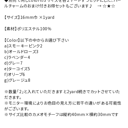
◆別売で同じcolorの３サイズを各２ヤードずつセットにした、パー
ルチャームのおまけ付きお得セットもございます♪ →
☆★☆
【サイズ】16mm巾 ×1yard
【素材】ポリエステル100％
【Color】以下の中からお選び下さい
a)スモーキーピンク2
b)オールドローズ3
c)ラベンダー4
d)グレー7
e)ターコイズ5
f)オリーブ6
g)グレージュ8
※数量「2」と入れていただきますと2yard続きでカットさせていた
だきます。
※モニター環境によりお色目の見え方に若干の違いがある可能性
がございます。
※サイズ比較のカメオモチーフは縦約40mm×横約30mmです