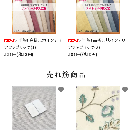
▽半額！高級無地インテリ
▽半額！高級無地インテリ
アファブリック(1)
アファブリック(2)
581円(税53円)
581円(税53円)
売れ筋商品
favorite
favorite