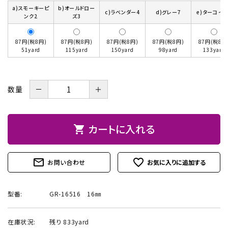
a)スモーキーピ
b)オールドロー
c)ラベンダー4
d)グレー7
e)ターコイズ
お問い合わせ
ンク2
ズ3
87円(税8円)
87円(税8円)
87円(税8円)
87円(税8円)
87円(税8円
51yard
115yard
150yard
98yard
133yard
－
＋
数量
カートに入れる
shopping_cart
mail_outline
favorite_outline
お問い合わせ
型番:
GR-16516 16㎜
在庫状況:
残り 833yard