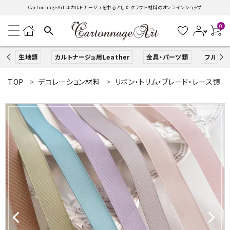
CartonnageArtはカルトナージュを中心としたクラフト材料のオンラインショップ
0
search
生地類
カルトナージュ用Leather
金具・パーツ類
フルキッ
TOP
デコレーション材料
リボン・トリム・ブレード・レース類
search
ACCOUNT MENU
ようこそ ゲスト 様
ログイン
新規会員登録
生地類
カルトナージュLeather用