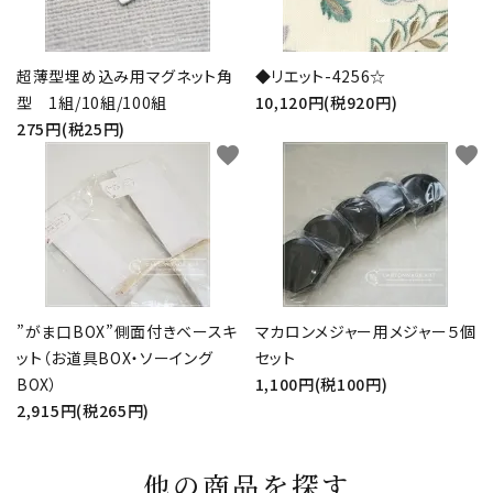
超薄型埋め込み用マグネット角
◆リエット-4256☆
型 1組/10組/100組
10,120円(税920円)
275円(税25円)
favorite
favorite
”がま口BOX”側面付きベースキ
マカロンメジャー用メジャー５個
ット（お道具BOX・ソーイング
セット
BOX）
1,100円(税100円)
2,915円(税265円)
他の商品を探す