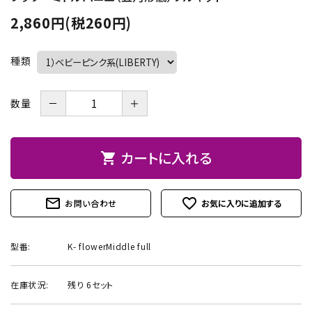
2,860円(税260円)
お問い合わせ
種類
－
＋
数量
カートに入れる
shopping_cart
mail_outline
favorite_outline
お問い合わせ
型番:
K- flowerMiddle full
在庫状況:
残り 6セット