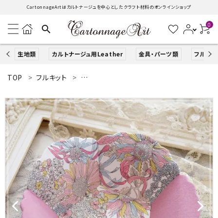
CartonnageArtはカルトナージュを中心としたクラフト材料のオンラインショップ
0
search
生地類
カルトナージュ用Leather
金具・パーツ類
フルキッ
TOP
フルキット
パニエ・ボンボニエール・ダイヤモンドハート
search
ACCOUNT MENU
ようこそ ゲスト 様
ログイン
新規会員登録
生地類
カルトナージュLeather用