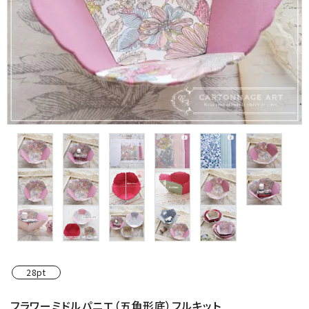
金具・パーツ類
フルキット
Jolipapier
デコレーション材料
道具類
基本材料
コンテンツ
グループ
28pt
ガイドライン
フラワーミドルパニエ（五角形底）フルキット