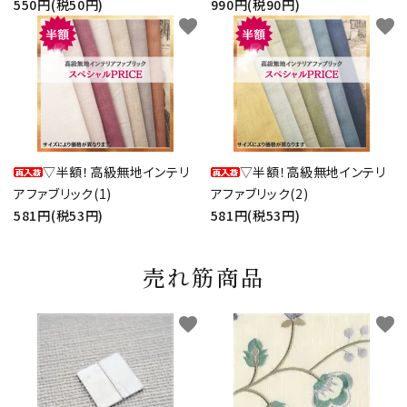
550円(税50円)
990円(税90円)
favorite
favorite
▽半額！高級無地インテリ
▽半額！高級無地インテリ
アファブリック(1)
アファブリック(2)
581円(税53円)
581円(税53円)
売れ筋商品
favorite
favorite