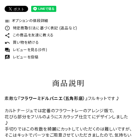
オプションの値段詳細
toc
特定商取引法に基づく表記 (返品など)
error_outline
この商品を友達に教える
share
買い物を続ける
undo
レビューを見る(0件)
forum
レビューを投稿
rate_review
商品説明
素敵な
『フラワーミドルパニエ（五角形底）』
フルキットです♪
カルトナージュでは定番のフラワートレーのアレンジ版で、
花びら部分をフリルのようにスカラップ仕立てにデザインしました
♪
手切りではこの枚数を綺麗にカットしていただくのは難しいですが、
そこはキットでパーツをご用意させていただきましたので、気持ちい