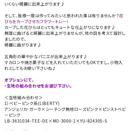
いくらい綺麗に出来上がります♪
そして、皆様一度は作ってみたいと思われた事は有りませんか？
花
びらをカーブさせたフラワートレー！
カーブした花びらはとってもキュートな仕上がりになります♪
無理に曲げると綺麗に出来上がりませんが、地の目を考えて設計し
ましたので、
綺麗に曲がります♪
五角形の華やかなパニエが出来上がります♪
マカロンや焼き菓子などを入れていただいてもOKですし、小物入
れとしてもお使い下さいね♪
オプションにて、
・生地の組み合わせをお選び下さい。
＜生地組み合わせ＞
1）ベビーピンク系(LIBERTY)
アンジェリカ・ガーラ×シーチング無地ローズピンク×ピンストベビ
ーピンク
LB-3631034-TEE-DE×MO-3000-1×YU-824305-S