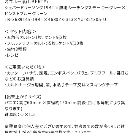
2）ブルー系(LIBERTY)
シェパードリーソング19BT×無地シーチングスモーキーグレー×
ピンストブルーグリーン
LB-3639145-19BT×4630ZX-313×YU-824305-U
＜セット内容＞
・五角形カルトン1枚、ケント紙2枚
・フリルフラワーカルトン5枚、ケント紙10枚
・生地3種類
・レシピ
＜ご用意いただく物＞
・カッター、ハサミ、定規、エンボスペン、パヴェ、プリヲワール、目打ち
などのお道具類
・カルトナージュ用糊、筆,.水貼りテープ又はマスキングテープ
【出来上がりサイズ】
パニエ：高さ60ｍｍ×直径約170ｍｍ前後(曲げる角度により異
なります)
難易度：☆×1.5
※難易度は個人差がございますので、参考までの数が多いほど難
易度が上がる5段階中の星の数で表しています。