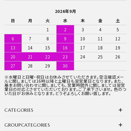
2026年9月
日
月
火
水
木
金
土
1
2
3
4
5
6
7
8
9
10
11
12
13
14
15
16
17
18
19
20
21
22
23
24
25
26
27
28
29
30
※水曜日と日曜・祝日はお休みさせていただきます。受注確認メー
ルに関しましては16時以降と土曜日も翌営業日となります。また、
基本お問い合わせに関しましても、営業時間外に関しましては翌営
業日の対応とさせていただいております。ご了承下さいませ。 色のつ
いた日がお休みとなります。どうぞよろしくお願い致します。
CATEGORIES
GROUPCATEGORIES