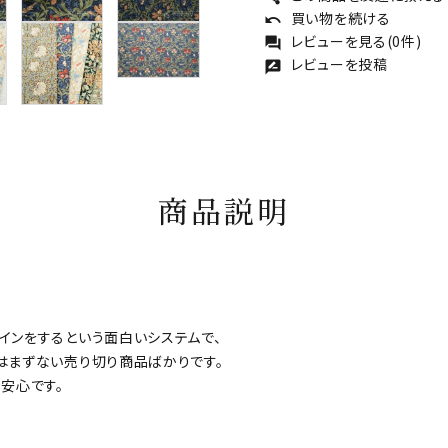
買い物を続ける
undo
レビューを見る(0件)
forum
レビューを投稿
rate_review
商品説明
インをするという面白いシステムで、
はまずない売り切り商品ばかりです。
安心です。