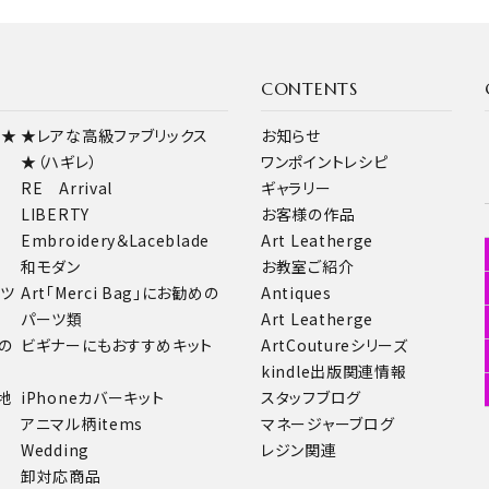
CONTENTS
ス★
★レアな高級ファブリックス
お知らせ
★（ハギレ）
ワンポイントレシピ
RE Arrival
ギャラリー
LIBERTY
お客様の作品
Embroidery＆Laceblade
Art Leatherge
和モダン
お教室ご紹介
ーツ
Art「Merci Bag」にお勧めの
Antiques
パーツ類
Art Leatherge
の
ビギナーにもおすすめキット
ArtCoutureシリーズ
kindle出版関連情報
地
iPhoneカバーキット
スタッフブログ
アニマル柄items
マネージャーブログ
Wedding
レジン関連
卸対応商品