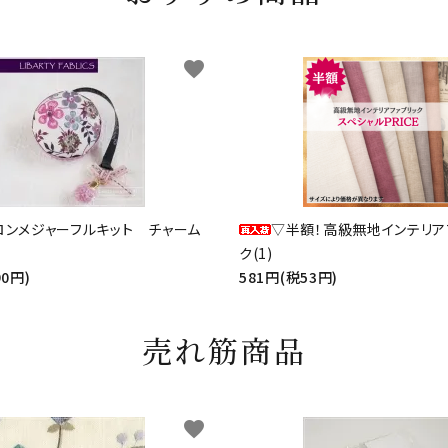
favorite
ロンメジャーフルキット チャーム
▽半額！高級無地インテリア
ク(1)
90円)
581円(税53円)
売れ筋商品
favorite