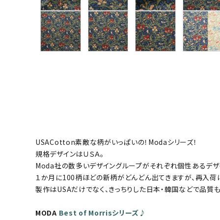
グループ
ガイドライン
お問い合わせ
USACotton素敵な柄がいっぱいの！Modaシリーズ！
規格デザインはＵＳＡ。
Moda社の数多いデザイングループがそれぞれ個性あるデザ
１か月に100柄ほどの新柄がどんどん出てきますが、再入荷
製作はUSAだけでなく、きっちりした日本・韓国などで品質も
MODA
Best of Morrisシリーズ♪