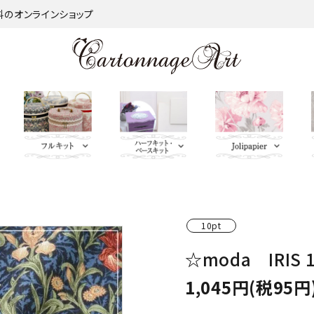
材料のオンラインショップ
金類
nageart Design
サロントレー・トレー類・バ
薄手 Leather
鋲 類
ミラー（鏡）
Import Fabric(輸入生地)
キーリング・イニシャルタ
無料お試しセッ
芦屋Marty L
キットパー
つ
インダー
グ・キーケース
ト・SALE品
む）
10pt
ネット
Fabric
ＢＡＧ持ち手
QUILT GATE
脚 
☆moda IRIS 
キャニスター・バスケット
Leatherサンプル
その他
パニエ・ボンボニエール・
レッド・オレン
トセット
SOULEIADO
ダイヤモンドハート
ジ・イエロー系
1,045円(税95円
ミニチュアBAG
がま口BOX・ラデュレ