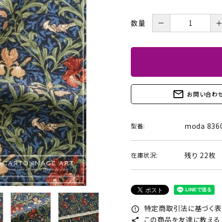
BOX・護美箱・キューブ
BOX
－
数量
メガネケース
コンパクトミラー・メジャ
ー・モロッカンミラー
Lily light・ファイルBOX・
ツリー・ペルメル・フレー
mail_outline
お問い合わ
バインダー・カレンダー
ム・クロック・オーナメント
moda 836
型番:
残り 22枚
在庫状況:
特定商取引法に基づく表記
error_outline
この商品を友達に教える
share