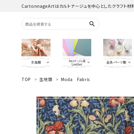
CartonnageArtはカルトナージュを中心としたクラフト
search
TOP
生地類
Moda Fabric
search
YUWA
Italian Leather
がま口・口
Carton
TextilePantry
留め具・マグ
Moda 
ACCOUNT MENU
オーダーカット
ようこそ ゲスト 様
jolifleur
その他
アソー
ログイン
新規会員登録
Others（その他）