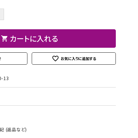
ト
ン、
ュ
紙
皮
ーパーBOX
Hand BOX
ード・レー
ザーフラ
紙・
ヘ
に
粘
シ
＋
ス類
ワー）
台
ラ、
お
着
ー
紙
モデ
す
テ
ル
iPhoneカバー
スマホショルダーバッグ・
デコレー
カメリア
アップリ
その他
類
ラー
す
ー
シ
カートに入れる
マカロンポーチ・ポーチ類
shopping_cart
ションパ
フラワー
ケ類
等
め
プ・
ー
ーツ
パスケース・ネームプレー
の
両
ト
weight（ウ
その
スタ
favorite_outline
せ
トホルダー・通帳ケース
糊
面
クレイモ
デコレー
ェイ
他
ータ
テ
チーフ
ションペ
ト）
ーお
ー
0-13
（Clay
ーパー
道
プ
Motif)
具セ
類
ット
接
着
剤・
 (返品など)
綿・