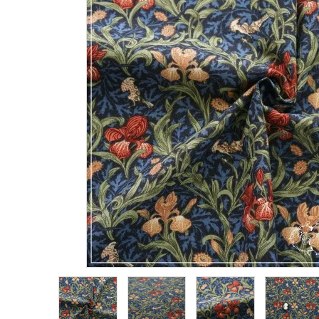
生地類
カルトナージュLeather用
金具・パーツ類
フルキット
Jolipapier
デコレーション材料
道具類
基本材料
コンテンツ