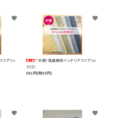
favorite
favorite
ファブリッ
▽半額！高級無地インテリアファブリッ
ク(2)
581円(税53円)
favorite
favorite