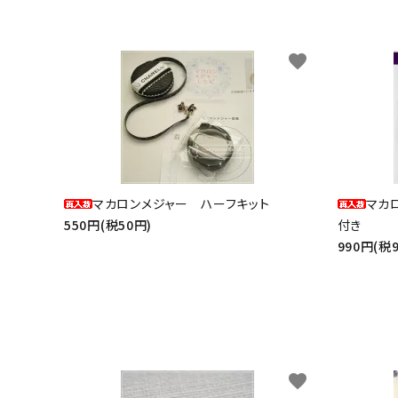
favorite
マカロンメジャー ハーフキット
マカ
550円(税50円)
付き
990円(税
favorite