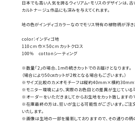
日本でも高い人気を誇るウィリアム・モリスのデザインは、古
カルトナージュ作品にも深みを与えてくれます。
地の色がインディゴカラーなのでモリス特有の植物柄が浮
color：インディゴ地
110ｃｍ巾×50ｃｍカットクロス
100％ cottonシーティング
※数量「2」の場合、1mの続きカットでのお届けとなります。
（場合により50㎝カットが2枚となる場合もございます。）
※サイズ比較のカメオモチーフは縦約40mm×横約30mm
※モニター環境により、実際のお色目との差異が生じている
※オーダーをいただきましてからお生地をカット致しますの
※在庫最終の方は、狂いが生じる可能性がございます。ご注
いたします。
※画像は生地の一部を撮影しておりますので、その通りの柄の