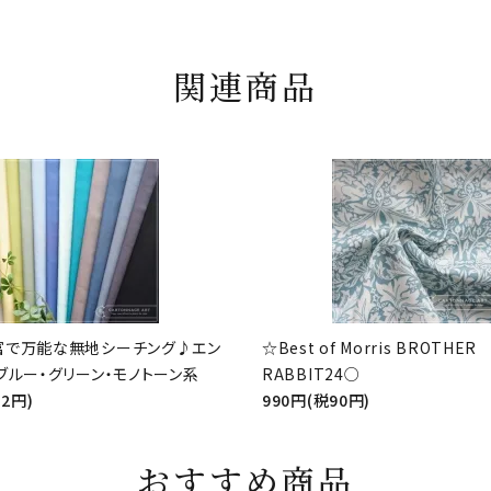
関連商品
富で万能な無地シーチング♪エン
☆Best of Morris BROTHER
ブルー・グリーン・モノトーン系
RABBIT24○
52円)
990円(税90円)
おすすめ商品