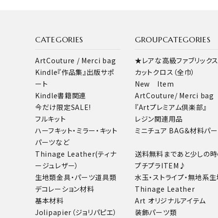
CATEGORIES
GROUPCATEGORIES
ArtCouture / Merci bag
★レアな高級ファブリック
Kindle『作品集』出版サポ
カットクロス（全巾）
ート
New Item
Kindle書籍関連
ArtCouture/ Merci bag
今だけ限定SALE!
『Artプレミアム倶楽部』
フルキット
レジン関連用品
ハーフキット・ミラー・キット
ミニチュア BAG＆材料パ
パーツなど
Thinage Leather(ティナ
送料無料まであと少しの時
ージュレザー）
プチプラITEM♪
生地類
金具・パーツ
道具類
水玉・ストライプ・無地系生
デコレーション材料
Thinage Leather
基本材料
Art オリジナルアイテム
Jolipapier（ジョリパピエ）
装飾パーツ類