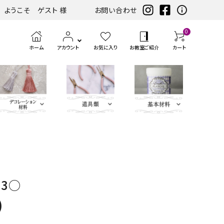
ようこそ ゲスト 様
お問い合わせ
0
ホーム
アカウント
お気に入り
お教室ご紹介
カート
eather（エコレザー含
ツ
まみ類
エンボス
ホワイト・アイ
扇子・袱紗・ルージュケー
LIBERTY FABRICS
ベースキット
刺繍モチ
ハサ
ブラック・グレ
ミニサイズレザー＆アソートセット
持ち手
ポン
アイロン
チェスト・ドレッサー
ハーフキット（レシピ
カ
筆、
ピンク・パープ
カ
ボタン類
水
定
ス
パーツ
ボリー系
ス・ピアス
ーフ・刺
ミ・
ー系
チ・
転写シー
付カルトンセット）
ル
刷
ル系
ル
貼
規
ラ
類
松尾捺染
カラビナ・カン類
繍アップ
カッ
パン
ル
ト
毛、
ト
り
（ゲ
イ
13○
ベージュ・ブラ
ディフューザー・マット・コ
ブルー・グリー
カードケース・名刺入れ
トリム
リケ
ター
チ類
ン・
エン
ナ
テ
ー
サ
インテリアファブリックス
ウン系
ースター・フラワーベース
ン系
類
ケ
ボス
ー
ー
ジ）
ー
)
リボン・ト
Leather
チャーム
タッセル
ン
ペ
ジ
プ・
類
合
ティッシュBOX・ロールペ
バニティバッグ・トランク・
リム・ブレ
Flower（レ
パーツ
類